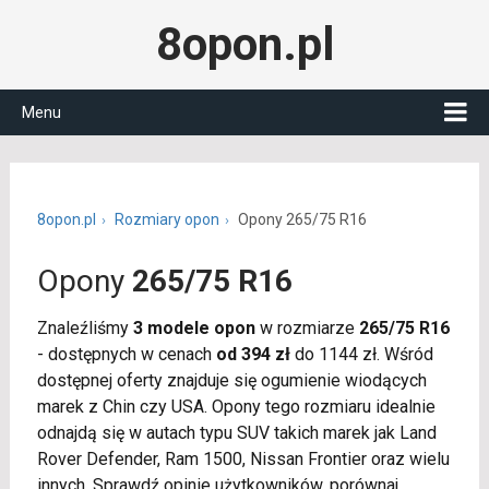
8opon.pl
Menu
8opon.pl
Rozmiary opon
Opony 265/75 R16
Opony
265/75 R16
Znaleźliśmy
3 modele opon
w rozmiarze
265/75 R16
- dostępnych w cenach
od 394 zł
do 1144 zł. Wśród
dostępnej oferty znajduje się ogumienie wiodących
marek z Chin czy USA. Opony tego rozmiaru idealnie
odnajdą się w autach typu SUV takich marek jak Land
Rover Defender, Ram 1500, Nissan Frontier oraz wielu
innych. Sprawdź opinie użytkowników, porównaj