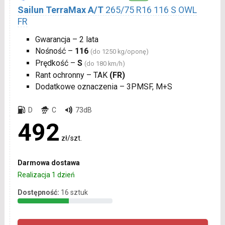
Sailun TerraMax A/T
265/75 R16 116 S OWL
FR
Gwarancja – 2 lata
Nośność –
116
(do 1250 kg/oponę)
Prędkość –
S
(do 180 km/h)
Rant ochronny – TAK
(FR)
Dodatkowe oznaczenia – 3PMSF, M+S
D
C
73dB
492
zł/szt.
Darmowa dostawa
Realizacja 1 dzień
Dostępność:
16 sztuk