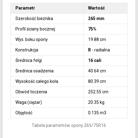
Parametr
Wartość
Szerokość bieżnika
265 mm
Profil ściany bocznej
75%
Wys. boku opony
19.88 cm
Konstrukcja
R
- radialna
Średnica felgi
16 cali
Średnica osadzenia
40.64 cm
Wysokość całego koła
80.39 cm
Obwód toczenia
252.55 cm
Waga (ciężar)
20.35 kg
Objętość
0.135 m3
Tabela parametrów opony 265/75R16