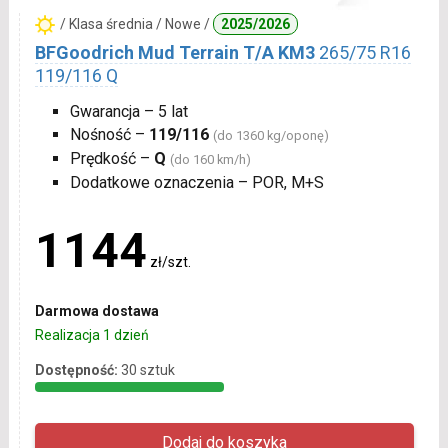
/ Klasa średnia / Nowe /
2025/2026
BFGoodrich Mud Terrain T/A KM3
265/75 R16
119/116 Q
Gwarancja – 5 lat
Nośność –
119/116
(do 1360 kg/oponę)
Prędkość –
Q
(do 160 km/h)
Dodatkowe oznaczenia – POR, M+S
1144
zł/szt.
Darmowa dostawa
Realizacja 1 dzień
Dostępność:
30 sztuk