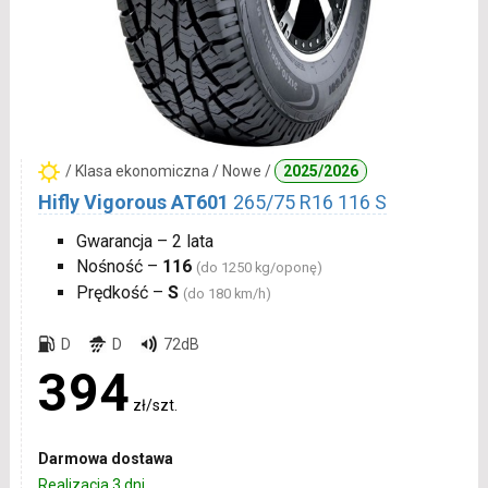
/ Klasa ekonomiczna / Nowe /
2025/2026
Hifly Vigorous AT601
265/75 R16 116 S
Gwarancja – 2 lata
Nośność –
116
(do 1250 kg/oponę)
Prędkość –
S
(do 180 km/h)
D
D
72dB
394
zł/szt.
Darmowa dostawa
Realizacja 3 dni