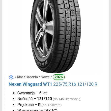
/ Klasa średnia / Nowe /
2026
Nexen Winguard WT1
225/75 R16 121/120 R
Gwarancja – 5 lat
Nośność –
121/120
(do 1450 kg/oponę)
Prędkość –
R
(do 170 km/h)
Wzmacniane – TAK
(C)