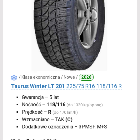
/ Klasa ekonomiczna / Nowe /
2026
Taurus Winter LT 201
225/75 R16 118/116 R
Gwarancja – 5 lat
Nośność –
118/116
(do 1320 kg/oponę)
Prędkość –
R
(do 170 km/h)
Wzmacniane – TAK
(C)
Dodatkowe oznaczenia – 3PMSF, M+S