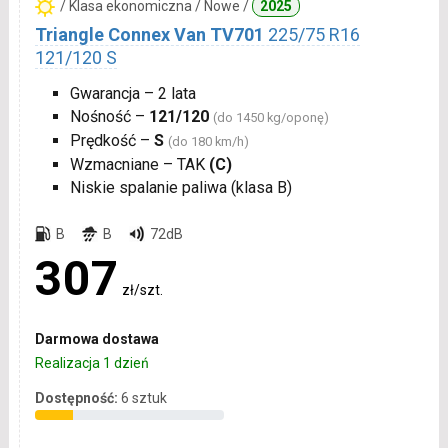
/ Klasa ekonomiczna / Nowe /
2025
Triangle Connex Van TV701
225/75 R16
121/120 S
Gwarancja – 2 lata
Nośność –
121/120
(do 1450 kg/oponę)
Prędkość –
S
(do 180 km/h)
Wzmacniane – TAK
(C)
Niskie spalanie paliwa (klasa B)
B
B
72dB
307
zł/szt.
Darmowa dostawa
Realizacja 1 dzień
Dostępność:
6 sztuk