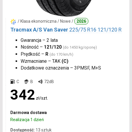
/ Klasa ekonomiczna / Nowe /
2026
Tracmax A/S Van Saver
225/75 R16 121/120 R
Gwarancja – 2 lata
Nośność –
121/120
(do 1450 kg/oponę)
Prędkość –
R
(do 170 km/h)
Wzmacniane – TAK
(C)
Dodatkowe oznaczenia – 3PMSF, M+S
C
B
72dB
342
zł/szt.
Darmowa dostawa
Realizacja 1 dzień
Dostępność:
13 sztuk