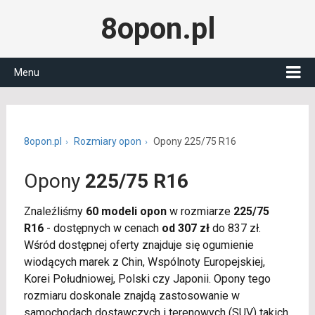
8opon.pl
Menu
8opon.pl
Rozmiary opon
Opony 225/75 R16
Opony
225/75 R16
Znaleźliśmy
60 modeli opon
w rozmiarze
225/75
R16
- dostępnych w cenach
od 307 zł
do 837 zł.
Wśród dostępnej oferty znajduje się ogumienie
wiodących marek z Chin, Wspólnoty Europejskiej,
Korei Południowej, Polski czy Japonii. Opony tego
rozmiaru doskonale znajdą zastosowanie w
samochodach dostawczych i terenowych (SUV) takich