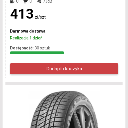
C
C
73dB
413
zł/szt.
Darmowa dostawa
Realizacja 1 dzień
Dostępność:
30 sztuk