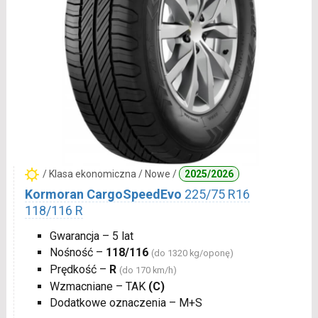
/ Klasa ekonomiczna / Nowe /
2025/2026
Kormoran CargoSpeedEvo
225/75 R16
118/116 R
Gwarancja – 5 lat
Nośność –
118/116
(do 1320 kg/oponę)
Prędkość –
R
(do 170 km/h)
Wzmacniane – TAK
(C)
Dodatkowe oznaczenia – M+S