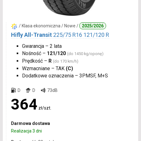
/ Klasa ekonomiczna / Nowe /
2025/2026
Hifly All-Transit
225/75 R16 121/120 R
Gwarancja – 2 lata
Nośność –
121/120
(do 1450 kg/oponę)
Prędkość –
R
(do 170 km/h)
Wzmacniane – TAK
(C)
Dodatkowe oznaczenia – 3PMSF, M+S
D
D
73dB
364
zł/szt.
Darmowa dostawa
Realizacja 3 dni