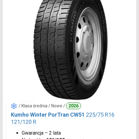
/ Klasa średnia / Nowe /
2026
Kumho Winter PorTran CW51
225/75 R16
121/120 R
Gwarancja – 2 lata