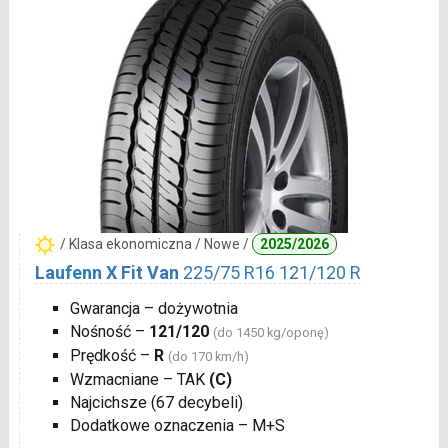
/ Klasa ekonomiczna / Nowe /
2025/2026
Laufenn X Fit Van
225/75 R16 121/120 R
Gwarancja – dożywotnia
Nośność –
121/120
(do 1450 kg/oponę)
Prędkość –
R
(do 170 km/h)
Wzmacniane – TAK
(C)
Najcichsze (67 decybeli)
Dodatkowe oznaczenia – M+S