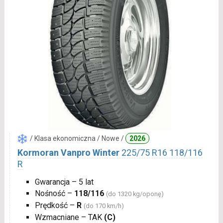
/ Klasa ekonomiczna / Nowe /
2026
Kormoran Vanpro Winter
225/75 R16 118/116
R
Gwarancja – 5 lat
Nośność –
118/116
(do 1320 kg/oponę)
Prędkość –
R
(do 170 km/h)
Wzmacniane – TAK
(C)