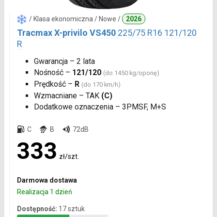
/ Klasa ekonomiczna / Nowe /
2026
Tracmax X-privilo VS450
225/75 R16 121/120
R
Gwarancja – 2 lata
Nośność –
121/120
(do 1450 kg/oponę)
Prędkość –
R
(do 170 km/h)
Wzmacniane – TAK
(C)
Dodatkowe oznaczenia – 3PMSF, M+S
C
B
72dB
333
zł/szt.
Darmowa dostawa
Realizacja 1 dzień
Dostępność:
17 sztuk