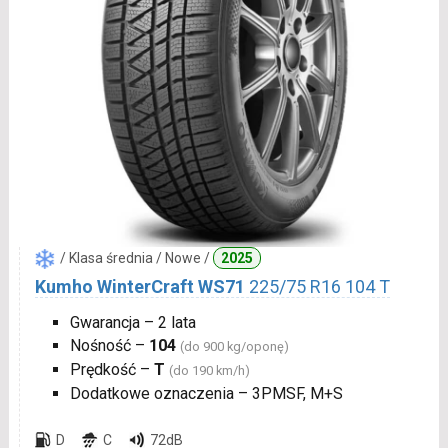
/ Klasa średnia / Nowe /
2025
Kumho WinterCraft WS71
225/75 R16 104 T
Gwarancja – 2 lata
Nośność –
104
(do 900 kg/oponę)
Prędkość –
T
(do 190 km/h)
Dodatkowe oznaczenia – 3PMSF, M+S
D
C
72dB