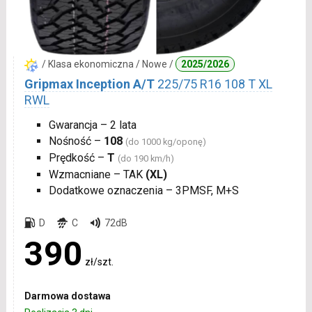
/ Klasa ekonomiczna / Nowe /
2025/2026
Gripmax Inception A/T
225/75 R16 108 T XL
RWL
Gwarancja – 2 lata
Nośność –
108
(do 1000 kg/oponę)
Prędkość –
T
(do 190 km/h)
Wzmacniane – TAK
(XL)
Dodatkowe oznaczenia – 3PMSF, M+S
D
C
72dB
390
zł/szt.
Darmowa dostawa