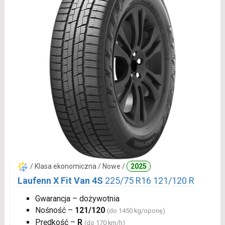
/ Klasa ekonomiczna / Nowe /
2025
Laufenn X Fit Van 4S
225/75 R16 121/120 R
Gwarancja – dożywotnia
Nośność –
121/120
(do 1450 kg/oponę)
Prędkość –
R
(do 170 km/h)