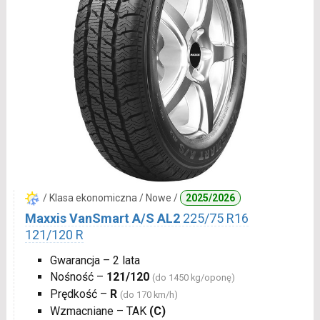
/ Klasa ekonomiczna / Nowe /
2025/2026
Maxxis VanSmart A/S AL2
225/75 R16
121/120 R
Gwarancja – 2 lata
Nośność –
121/120
(do 1450 kg/oponę)
Prędkość –
R
(do 170 km/h)
Wzmacniane – TAK
(C)