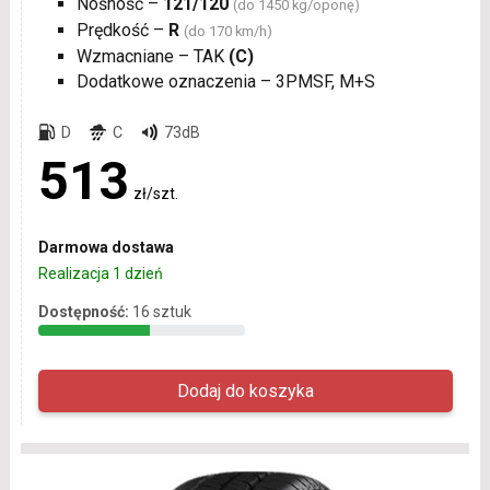
Nośność –
121/120
(do 1450 kg/oponę)
Prędkość –
R
(do 170 km/h)
Wzmacniane – TAK
(C)
Dodatkowe oznaczenia – 3PMSF, M+S
D
C
73dB
513
zł/szt.
Darmowa dostawa
Realizacja 1 dzień
Dostępność:
16 sztuk