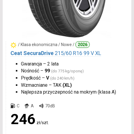
/ Klasa ekonomiczna / Nowe /
2026
Ceat SecuraDrive
215/60 R16 99 V XL
Gwarancja – 2 lata
Nośność –
99
(do 775 kg/oponę)
Prędkość –
V
(do 240 km/h)
Wzmacniane – TAK
(XL)
Najlepsza przyczepność na mokrym (klasa A)
C
A
70dB
246
zł/szt.