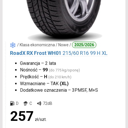
/ Klasa ekonomiczna / Nowe /
2025/2026
RoadX RX Frost WH01
215/60 R16 99 H XL
Gwarancja – 2 lata
Nośność –
99
(do 775 kg/oponę)
Prędkość –
H
(do 210 km/h)
Wzmacniane – TAK
(XL)
Dodatkowe oznaczenia – 3PMSF, M+S
D
C
72dB
257
zł/szt.