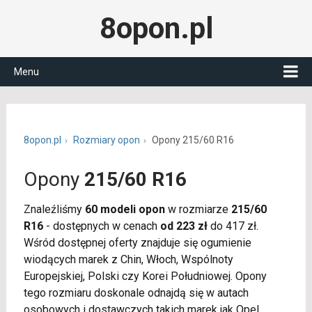
8opon.pl
Menu
8opon.pl
Rozmiary opon
Opony 215/60 R16
Opony
215/60 R16
Znaleźliśmy
60 modeli opon
w rozmiarze
215/60
R16
- dostępnych w cenach
od 223 zł
do 417 zł.
Wśród dostępnej oferty znajduje się ogumienie
wiodących marek z Chin, Włoch, Wspólnoty
Europejskiej, Polski czy Korei Południowej. Opony
tego rozmiaru doskonale odnajdą się w autach
osobowych i dostawczych takich marek jak Opel