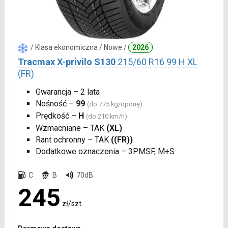
/ Klasa ekonomiczna / Nowe /
2026
Tracmax X-privilo S130
215/60 R16 99 H XL
(FR)
Gwarancja – 2 lata
Nośność –
99
(do 775 kg/oponę)
Prędkość –
H
(do 210 km/h)
Wzmacniane – TAK
(XL)
Rant ochronny – TAK
((FR))
Dodatkowe oznaczenia – 3PMSF, M+S
C
B
70dB
245
zł/szt.