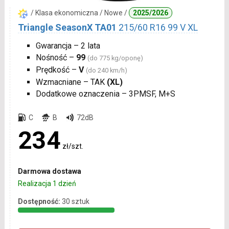
/ Klasa ekonomiczna / Nowe /
2025/2026
Triangle SeasonX TA01
215/60 R16 99 V XL
Gwarancja – 2 lata
Nośność –
99
(do 775 kg/oponę)
Prędkość –
V
(do 240 km/h)
Wzmacniane – TAK
(XL)
Dodatkowe oznaczenia – 3PMSF, M+S
C
B
72dB
234
zł/szt.
Darmowa dostawa
Realizacja 1 dzień
Dostępność:
30 sztuk