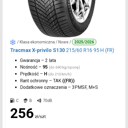
/ Klasa ekonomiczna / Nowe /
2025/2026
Tracmax X-privilo S130
215/60 R16 95 H (FR)
Gwarancja – 2 lata
Nośność –
95
(do 690 kg/oponę)
Prędkość –
H
(do 210 km/h)
Rant ochronny – TAK
((FR))
Dodatkowe oznaczenia – 3PMSF, M+S
C
B
70dB
256
zł/szt.