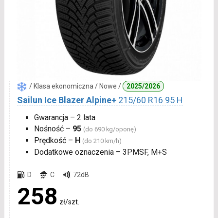
/ Klasa ekonomiczna / Nowe /
2025/2026
Sailun Ice Blazer Alpine+
215/60 R16 95 H
Gwarancja – 2 lata
Nośność –
95
(do 690 kg/oponę)
Prędkość –
H
(do 210 km/h)
Dodatkowe oznaczenia – 3PMSF, M+S
D
C
72dB
258
zł/szt.