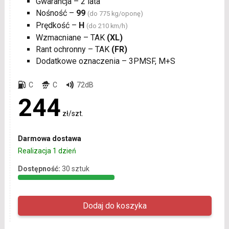
Gwarancja – 2 lata
Nośność –
99
(do 775 kg/oponę)
Prędkość –
H
(do 210 km/h)
Wzmacniane – TAK
(XL)
Rant ochronny – TAK
(FR)
Dodatkowe oznaczenia – 3PMSF, M+S
C
C
72dB
244
zł/szt.
Darmowa dostawa
Realizacja 1 dzień
Dostępność:
30 sztuk