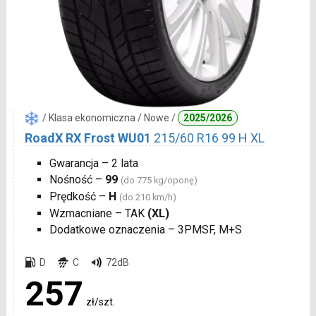
/ Klasa ekonomiczna / Nowe /
2025/2026
RoadX RX Frost WU01
215/60 R16 99 H XL
Gwarancja – 2 lata
Nośność –
99
(do 775 kg/oponę)
Prędkość –
H
(do 210 km/h)
Wzmacniane – TAK
(XL)
Dodatkowe oznaczenia – 3PMSF, M+S
D
C
72dB
257
zł/szt.