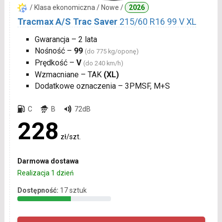
/ Klasa ekonomiczna / Nowe /
2026
Tracmax A/S Trac Saver
215/60 R16 99 V XL
Gwarancja – 2 lata
Nośność –
99
(do 775 kg/oponę)
Prędkość –
V
(do 240 km/h)
Wzmacniane – TAK
(XL)
Dodatkowe oznaczenia – 3PMSF, M+S
C
B
72dB
228
zł/szt.
Darmowa dostawa
Realizacja 1 dzień
Dostępność:
17 sztuk