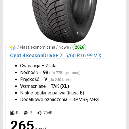
/ Klasa ekonomiczna / Nowe /
2026
Ceat 4SeasonDrive+
215/60 R16 99 V XL
Gwarancja – 2 lata
Nośność –
99
(do 775 kg/oponę)
Prędkość –
V
(do 240 km/h)
Wzmacniane – TAK
(XL)
Niskie spalanie paliwa (klasa B)
Dodatkowe oznaczenia – 3PMSF, M+S
B
B
70dB
265
zł/szt.