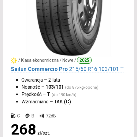
/ Klasa ekonomiczna / Nowe /
2025
Sailun Commercio Pro
215/60 R16 103/101 T
Gwarancja – 2 lata
Nośność –
103/101
(do 875 kg/oponę)
Prędkość –
T
(do 190 km/h)
Wzmacniane – TAK
(C)
C
B
72dB
268
zł/szt.