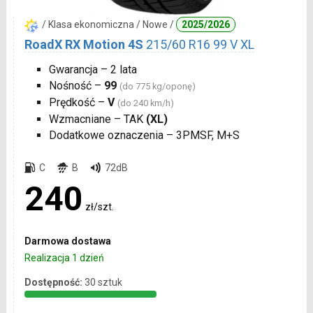
/ Klasa ekonomiczna / Nowe /
2025/2026
RoadX RX Motion 4S
215/60 R16 99 V XL
Gwarancja – 2 lata
Nośność –
99
(do 775 kg/oponę)
Prędkość –
V
(do 240 km/h)
Wzmacniane – TAK
(XL)
Dodatkowe oznaczenia – 3PMSF, M+S
C
B
72dB
240
zł/szt.
Darmowa dostawa
Realizacja 1 dzień
Dostępność:
30 sztuk