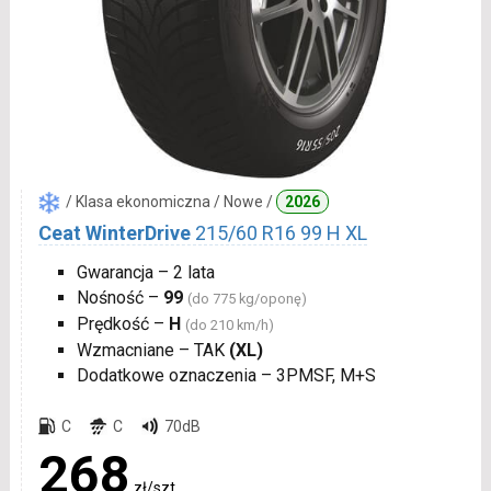
/ Klasa ekonomiczna / Nowe /
2026
Ceat WinterDrive
215/60 R16 99 H XL
Gwarancja – 2 lata
Nośność –
99
(do 775 kg/oponę)
Prędkość –
H
(do 210 km/h)
Wzmacniane – TAK
(XL)
Dodatkowe oznaczenia – 3PMSF, M+S
C
C
70dB
268
zł/szt.