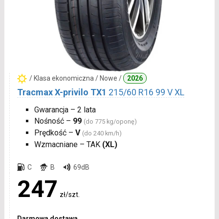
/ Klasa ekonomiczna / Nowe /
2026
Tracmax X-privilo TX1
215/60 R16 99 V XL
Gwarancja – 2 lata
Nośność –
99
(do 775 kg/oponę)
Prędkość –
V
(do 240 km/h)
Wzmacniane – TAK
(XL)
C
B
69dB
247
zł/szt.
Darmowa dostawa