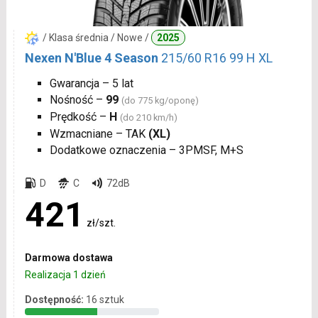
/ Klasa średnia / Nowe /
2025
Nexen N'Blue 4 Season
215/60 R16 99 H XL
Gwarancja – 5 lat
Nośność –
99
(do 775 kg/oponę)
Prędkość –
H
(do 210 km/h)
Wzmacniane – TAK
(XL)
Dodatkowe oznaczenia – 3PMSF, M+S
D
C
72dB
421
zł/szt.
Darmowa dostawa
Realizacja 1 dzień
Dostępność:
16 sztuk