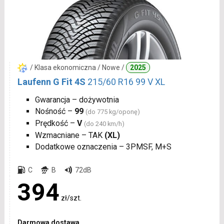
/ Klasa ekonomiczna / Nowe /
2025
Laufenn G Fit 4S
215/60 R16 99 V XL
Gwarancja – dożywotnia
Nośność –
99
(do 775 kg/oponę)
Prędkość –
V
(do 240 km/h)
Wzmacniane – TAK
(XL)
Dodatkowe oznaczenia – 3PMSF, M+S
C
B
72dB
394
zł/szt.
Darmowa dostawa