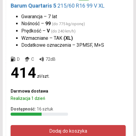
Barum Quartaris 5
215/60 R16 99 V XL
Gwarancja – 7 lat
Nośność –
99
(do 775 kg/oponę)
Prędkość –
V
(do 240 km/h)
Wzmacniane – TAK
(XL)
Dodatkowe oznaczenia – 3PMSF, M+S
D
C
72dB
414
zł/szt.
Darmowa dostawa
Realizacja 1 dzień
Dostępność:
16 sztuk