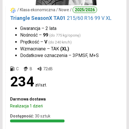
/ Klasa ekonomiczna / Nowe /
2025/2026
Triangle SeasonX TA01
215/60 R16 99 V XL
Gwarancja – 2 lata
Nośność –
99
(do 775 kg/oponę)
Prędkość –
V
(do 240 km/h)
Wzmacniane – TAK
(XL)
Dodatkowe oznaczenia – 3PMSF, M+S
C
B
72dB
234
zł/szt.
Darmowa dostawa
Realizacja 1 dzień
Dostępność:
30 sztuk