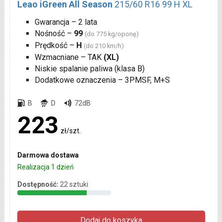
Leao iGreen All Season
215/60 R16 99 H XL
Gwarancja – 2 lata
Nośność –
99
(do 775 kg/oponę)
Prędkość –
H
(do 210 km/h)
Wzmacniane – TAK
(XL)
Niskie spalanie paliwa (klasa B)
Dodatkowe oznaczenia – 3PMSF, M+S
B
D
72dB
223
zł/szt.
Darmowa dostawa
Realizacja 1 dzień
Dostępność:
22 sztuki