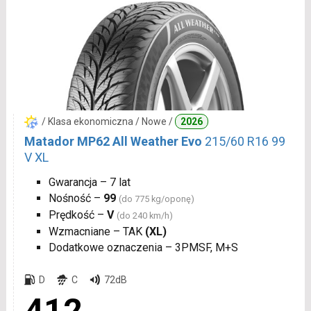
/ Klasa ekonomiczna / Nowe /
2026
Matador MP62 All Weather Evo
215/60 R16 99
V XL
Gwarancja – 7 lat
Nośność –
99
(do 775 kg/oponę)
Prędkość –
V
(do 240 km/h)
Wzmacniane – TAK
(XL)
Dodatkowe oznaczenia – 3PMSF, M+S
D
C
72dB
412