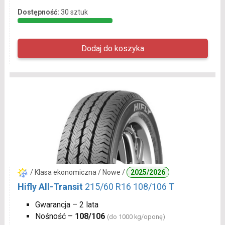
Dostępność:
30 sztuk
/ Klasa ekonomiczna / Nowe /
2025/2026
Hifly All-Transit
215/60 R16 108/106 T
Gwarancja – 2 lata
Nośność –
108/106
(do 1000 kg/oponę)