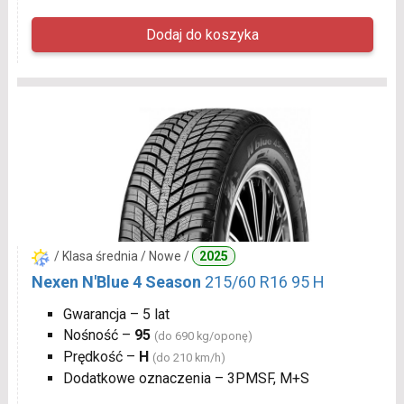
/ Klasa średnia / Nowe /
2025
Nexen N'Blue 4 Season
215/60 R16 95 H
Gwarancja – 5 lat
Nośność –
95
(do 690 kg/oponę)
Prędkość –
H
(do 210 km/h)
Dodatkowe oznaczenia – 3PMSF, M+S