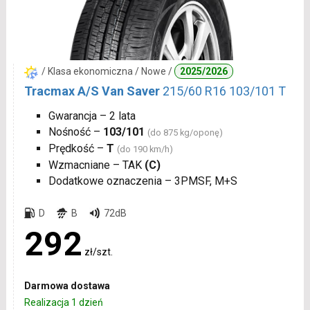
/ Klasa ekonomiczna / Nowe /
2025/2026
Tracmax A/S Van Saver
215/60 R16 103/101 T
Gwarancja – 2 lata
Nośność –
103/101
(do 875 kg/oponę)
Prędkość –
T
(do 190 km/h)
Wzmacniane – TAK
(C)
Dodatkowe oznaczenia – 3PMSF, M+S
D
B
72dB
292
zł/szt.
Darmowa dostawa
Realizacja 1 dzień