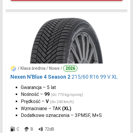
/ Klasa średnia / Nowe /
2026
Nexen N'Blue 4 Season 2
215/60 R16 99 V XL
Gwarancja – 5 lat
Nośność –
99
(do 775 kg/oponę)
Prędkość –
V
(do 240 km/h)
Wzmacniane – TAK
(XL)
Dodatkowe oznaczenia – 3PMSF, M+S
C
B
72dB