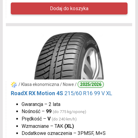
/ Klasa ekonomiczna / Nowe /
2025/2026
RoadX RX Motion 4S
215/60 R16 99 V XL
Gwarancja – 2 lata
Nośność –
99
(do 775 kg/oponę)
Prędkość –
V
(do 240 km/h)
Wzmacniane – TAK
(XL)
Dodatkowe oznaczenia – 3PMSF, M+S