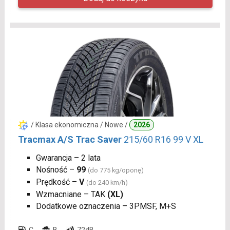
/ Klasa ekonomiczna / Nowe /
2026
Tracmax A/S Trac Saver
215/60 R16 99 V XL
Gwarancja – 2 lata
Nośność –
99
(do 775 kg/oponę)
Prędkość –
V
(do 240 km/h)
Wzmacniane – TAK
(XL)
Dodatkowe oznaczenia – 3PMSF, M+S
C
B
72dB