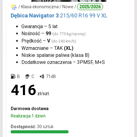
/ Klasa ekonomiczna / Nowe /
2025/2026
Dębica Navigator 3
215/60 R16 99 V XL
Gwarancja – 5 lat
Nośność –
99
(do 775 kg/oponę)
Prędkość –
V
(do 240 km/h)
Wzmacniane – TAK
(XL)
Niskie spalanie paliwa (klasa B)
Dodatkowe oznaczenia – 3PMSF, M+S
B
C
71dB
416
zł/szt.
Darmowa dostawa
Realizacja 1 dzień
Dostępność:
30 sztuk