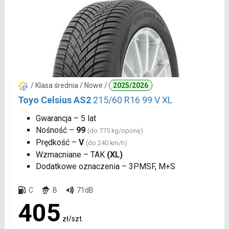
/ Klasa średnia / Nowe /
2025/2026
Toyo Celsius AS2
215/60 R16 99 V XL
Gwarancja – 5 lat
Nośność –
99
(do 775 kg/oponę)
Prędkość –
V
(do 240 km/h)
Wzmacniane – TAK
(XL)
Dodatkowe oznaczenia – 3PMSF, M+S
C
B
71dB
405
zł/szt.