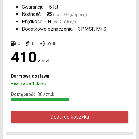
Gwarancja – 5 lat
Nośność –
95
(do 690 kg/oponę)
Prędkość –
H
(do 210 km/h)
Dodatkowe oznaczenia – 3PMSF, M+S
C
B
69dB
410
zł/szt.
Darmowa dostawa
Realizacja 1 dzień
Dostępność:
30 sztuk