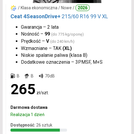
/ Klasa ekonomiczna / Nowe /
2026
Ceat 4SeasonDrive+
215/60 R16 99 V XL
Gwarancja – 2 lata
Nośność –
99
(do 775 kg/oponę)
Prędkość –
V
(do 240 km/h)
Wzmacniane – TAK
(XL)
Niskie spalanie paliwa (klasa B)
Dodatkowe oznaczenia – 3PMSF, M+S
B
B
70dB
265
zł/szt.
Darmowa dostawa
Realizacja 1 dzień
Dostępność:
26 sztuk