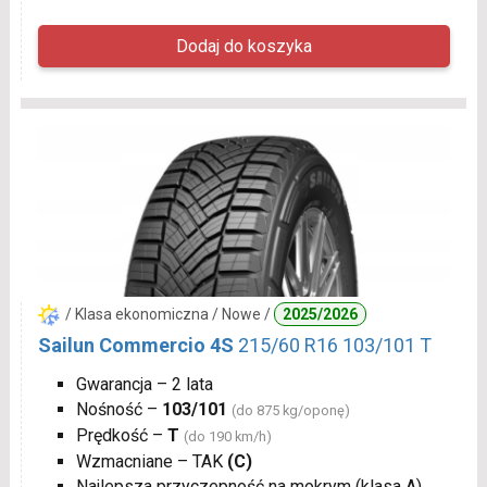
/ Klasa ekonomiczna / Nowe /
2025/2026
Sailun Commercio 4S
215/60 R16 103/101 T
Gwarancja – 2 lata
Nośność –
103/101
(do 875 kg/oponę)
Prędkość –
T
(do 190 km/h)
Wzmacniane – TAK
(C)
Najlepsza przyczepność na mokrym (klasa A)