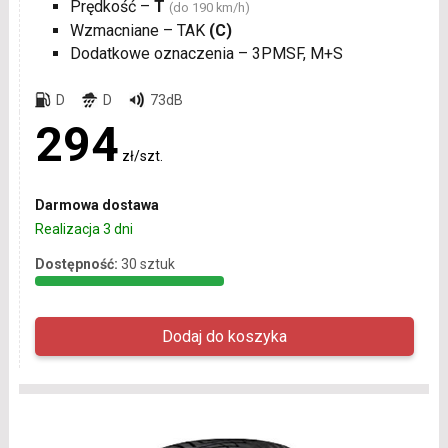
Prędkość –
T
(do 190 km/h)
Wzmacniane – TAK
(C)
Dodatkowe oznaczenia – 3PMSF, M+S
D
D
73dB
294
zł/szt.
Darmowa dostawa
Realizacja 3 dni
Dostępność:
30 sztuk