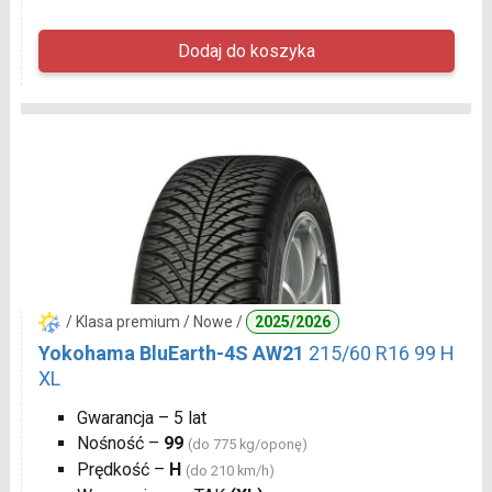
/ Klasa premium / Nowe /
2025/2026
Yokohama BluEarth-4S AW21
215/60 R16 99 H
XL
Gwarancja – 5 lat
Nośność –
99
(do 775 kg/oponę)
Prędkość –
H
(do 210 km/h)