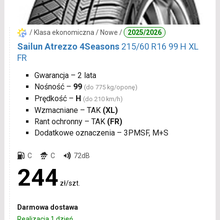
/ Klasa ekonomiczna / Nowe /
2025/2026
Sailun Atrezzo 4Seasons
215/60 R16 99 H XL
FR
Gwarancja – 2 lata
Nośność –
99
(do 775 kg/oponę)
Prędkość –
H
(do 210 km/h)
Wzmacniane – TAK
(XL)
Rant ochronny – TAK
(FR)
Dodatkowe oznaczenia – 3PMSF, M+S
C
C
72dB
244
zł/szt.
Darmowa dostawa
Realizacja 1 dzień