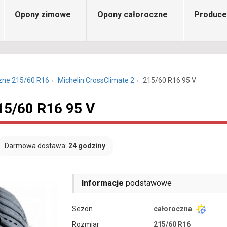
Opony zimowe
Opony całoroczne
Produce
zne 215/60 R16
Michelin CrossClimate 2
215/60 R16 95 V
15/60 R16 95 V
Darmowa dostawa:
24 godziny
Informacje
podstawowe
Sezon
całoroczna
Rozmiar
215/60 R16