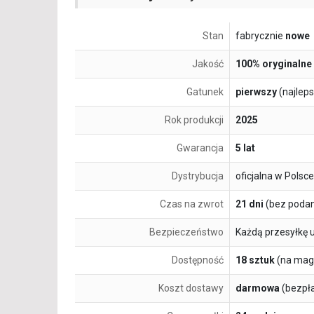
Stan
fabrycznie
nowe
Jakość
100% oryginalne
Gatunek
pierwszy
(najlep
Rok produkcji
2025
Gwarancja
5 lat
Dystrybucja
oficjalna w Polsce
Czas na zwrot
21 dni
(bez podan
Bezpieczeństwo
Każdą przesyłkę 
Dostępność
18 sztuk
(na mag
Koszt dostawy
darmowa
(bezpł