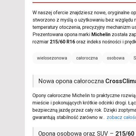
W naszej ofercie znajdziesz nowe, oryginalne 
stworzono z myślą o użytkowaniu bez względu na
temperatury otoczenia, precyzyjny mechanizm us
Prezentowana opona marki
Michelin
została zap
rozmiar
215/60 R16
oraz indeks nośności i pręd
wielosezonowa
całoroczna
osobowa
Nowa opona całoroczna
CrossClim
Opony całoroczne Michelin to praktyczne rozwią
mieście i pokonujących krótkie odcinki drogi. Ł
bezpieczną jazdę przez cały rok. Dzięki zopt
gwarantują stabilność zarówno w
...
zobacz całoś
Opona osobowa oraz SUV –
215/60