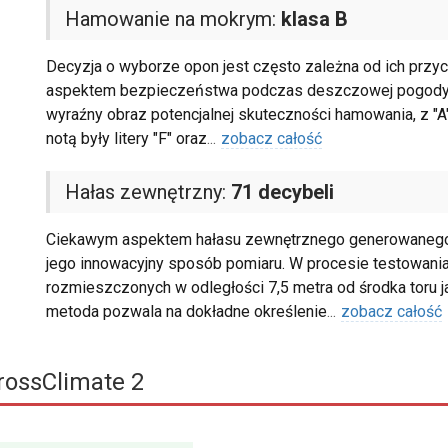
Hamowanie na mokrym:
klasa B
Decyzja o wyborze opon jest często zależna od ich przyc
aspektem bezpieczeństwa podczas deszczowej pogody. Ska
wyraźny obraz potencjalnej skuteczności hamowania, z "A
notą były litery "F" oraz
...
zobacz całość
Hałas zewnętrzny:
71 decybeli
Ciekawym aspektem hałasu zewnętrznego generowanego prz
jego innowacyjny sposób pomiaru. W procesie testowan
rozmieszczonych w odległości 7,5 metra od środka toru ja
metoda pozwala na dokładne określenie
...
zobacz całość
rossClimate 2