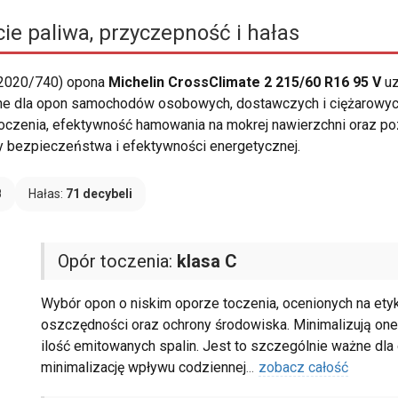
ie paliwa, przyczepność i hałas
 2020/740) opona
Michelin CrossClimate 2 215/60 R16 95 V
uz
e dla opon samochodów osobowych, dostawczych i ciężarowyc
 toczenia, efektywność hamowania na mokrej nawierzchni oraz poz
y bezpieczeństwa i efektywności energetycznej.
B
Hałas:
71 decybeli
Opór toczenia:
klasa C
Wybór opon o niskim oporze toczenia, ocenionych na etykie
oszczędności oraz ochrony środowiska. Minimalizują one 
ilość emitowanych spalin. Jest to szczególnie ważne dl
minimalizację wpływu codziennej
...
zobacz całość