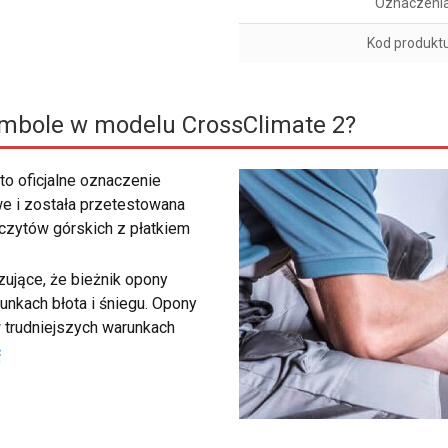
Oznaczeni
Kod produkt
ymbole w modelu CrossClimate 2?
to oficjalne oznaczenie
e i została przetestowana
zczytów górskich z płatkiem
ujące, że bieżnik opony
unkach błota i śniegu. Opony
 trudniejszych warunkach
ć