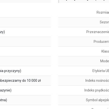
Rozmia
Sezo
szy)
Przeznaczeni
Producen
Klas
Mode
ia przyczyny)
Etykieta U
ubezpieczamy do 10 000 zł
Indeks nośnośc
azynie)
Indeks prędkośc
atna)
Symbol alpejsk