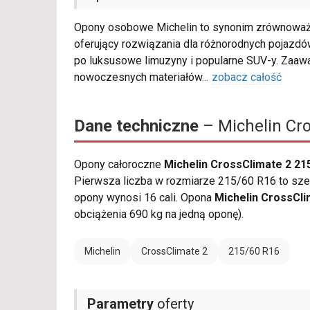
Opony osobowe Michelin to synonim zrównoważo
oferujący rozwiązania dla różnorodnych pojazdów
po luksusowe limuzyny i popularne SUV-y. Zaa
nowoczesnych materiałów
...
zobacz całość
Dane techniczne
– Michelin Cro
Opony całoroczne
Michelin CrossClimate 2 21
Pierwsza liczba w rozmiarze 215/60 R16 to szer
opony wynosi 16 cali. Opona
Michelin CrossCli
obciążenia 690 kg na jedną oponę).
Michelin
CrossClimate 2
215/60 R16
Parametry
oferty