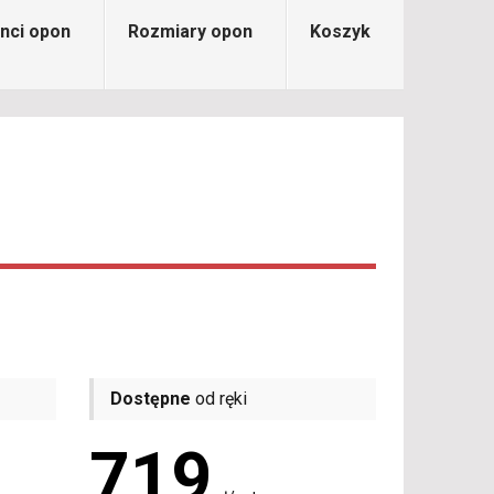
nci opon
Rozmiary opon
Koszyk
Dostępne
od ręki
719