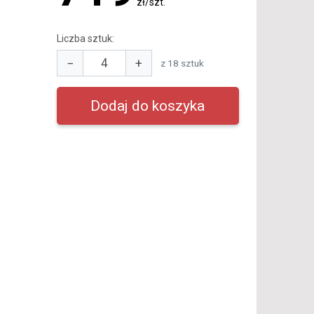
zł/szt.
Liczba sztuk:
−
+
z 18 sztuk