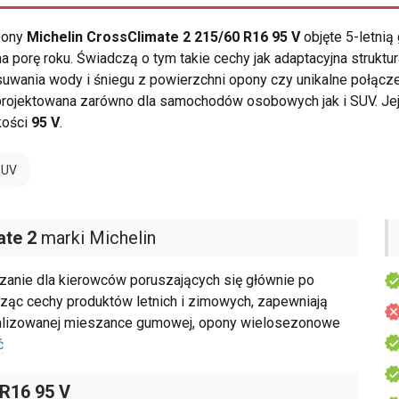
opony
Michelin CrossClimate 2 215/60 R16 95 V
objęte 5-letnią
 porę roku. Świadczą o tym takie cechy jak adaptacyjna struktu
uwania wody i śniegu z powierzchni opony czy unikalne połącze
rojektowana zarówno dla samochodów osobowych jak i SUV. Jej
kości
95 V
.
SUV
ate 2
marki Michelin
zanie dla kierowców poruszających się głównie po
ącząc cechy produktów letnich i zimowych, zapewniają
ymalizowanej mieszance gumowej, opony wielosezonowe
ć
 R16 95 V