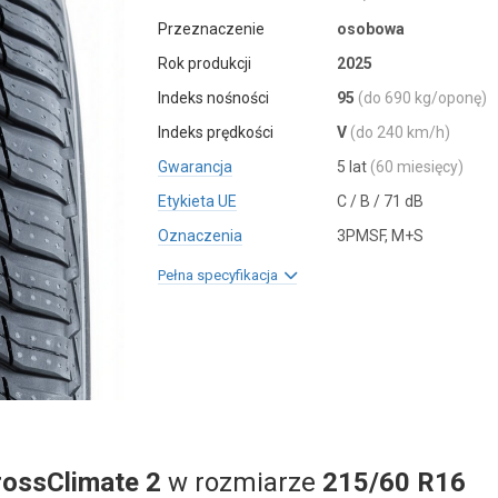
Przeznaczenie
osobowa
Rok produkcji
2025
Indeks nośności
95
(do 690 kg/oponę)
Indeks prędkości
V
(do 240 km/h)
Gwarancja
5 lat
(60 miesięcy)
Etykieta UE
C / B / 71 dB
Oznaczenia
3PMSF, M+S
Pełna specyfikacja
rossClimate 2
w rozmiarze
215/60 R16