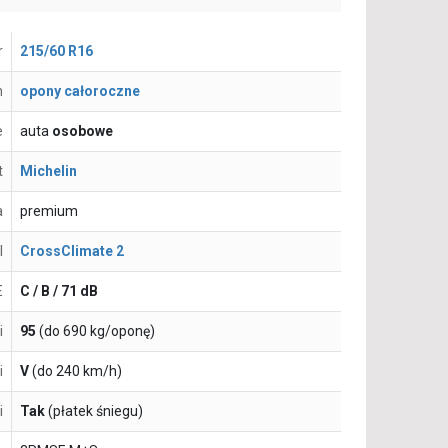
r
215/60 R16
n
opony całoroczne
e
auta
osobowe
t
Michelin
a
premium
l
CrossClimate 2
E
C / B / 71 dB
i
95
(do 690 kg/oponę)
i
V
(do 240 km/h)
i
Tak
(płatek śniegu)