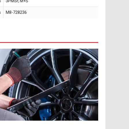
a
3PMSF, M+S
u
M8-728236