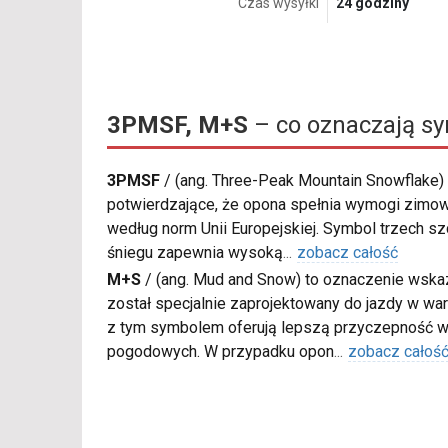
Czas wysyłki
24 godziny
3PMSF, M+S
– co oznaczają s
3PMSF
/
(ang. Three-Peak Mountain Snowflake) 
potwierdzające, że opona spełnia wymogi zimow
według norm Unii Europejskiej. Symbol trzech s
śniegu zapewnia wysoką
...
zobacz całość
M+S
/
(ang. Mud and Snow) to oznaczenie wskaz
został specjalnie zaprojektowany do jazdy w war
z tym symbolem oferują lepszą przyczepność w
pogodowych. W przypadku opon
...
zobacz całoś