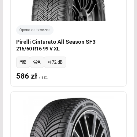
Opona całoroczna
Pirelli Cinturato All Season SF3
215/60 R16 99 V XL
B
A
72 dB
586 zł
/ szt.