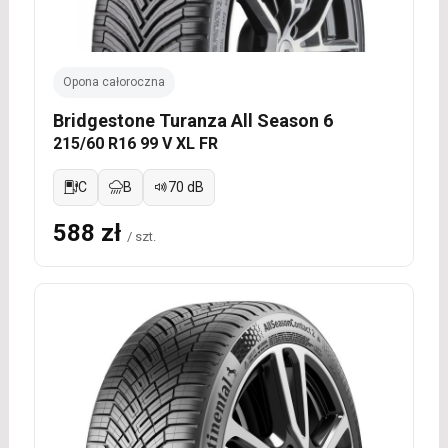
Opona całoroczna
Bridgestone Turanza All Season 6
215/60 R16 99 V XL FR
C
B
70 dB
588 zł
/ szt.