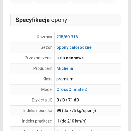
Specyfikacja
opony
Rozmiar
215/60 R16
Sezon
opony całoroczne
Przeznaczenie
auta
osobowe
Producent
Michelin
Klasa
premium
Model
CrossClimate 2
Etykieta UE
B / B / 71 dB
Indeks nośności
99
(do 775 kg/oponę)
Indeks prędkości
H
(do 210 km/h)