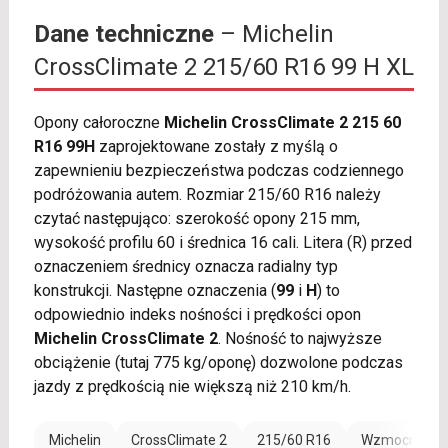
Dane techniczne
– Michelin
CrossClimate 2 215/60 R16 99 H XL
Opony całoroczne
Michelin CrossClimate 2 215 60
R16 99H
zaprojektowane zostały z myślą o
zapewnieniu bezpieczeństwa podczas codziennego
podróżowania autem. Rozmiar 215/60 R16 należy
czytać następująco: szerokość opony 215 mm,
wysokość profilu 60 i średnica 16 cali. Litera (R) przed
oznaczeniem średnicy oznacza radialny typ
konstrukcji. Następne oznaczenia (
99
i
H
) to
odpowiednio indeks nośności i prędkości opon
Michelin CrossClimate 2
. Nośność to najwyższe
obciążenie (tutaj 775 kg/oponę) dozwolone podczas
jazdy z prędkością nie większą niż 210 km/h.
Michelin
CrossClimate 2
215/60 R16
Wzmocnienie 