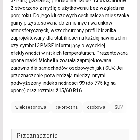
5-letnią gwarancją producenta. Model
CrossClimate
2
stworzono z myślą o użytkowaniu bez względu na
porę roku. Do jego kluczowych cech należą mieszanka
gumy przystosowana do zmiennych warunków
atmosferycznych, wszechstronny profil bieżnika
zaprojektowany dla stabilności na każdej nawierzchni
czy symbol 3PMSF informujący o wysokiej
efektywności w niskich temperaturach. Prezentowana
opona marki
Michelin
została zaprojektowana
zarówno dla samochodów osobowych jak i SUV. Jej
przeznaczenie potwierdzają między innymi
podwyższony indeks nośności
99
(do 775 kg na
oponę) oraz rozmiar
215/60 R16
.
wielosezonowa
całoroczna
osobowa
SUV
Przeznaczenie