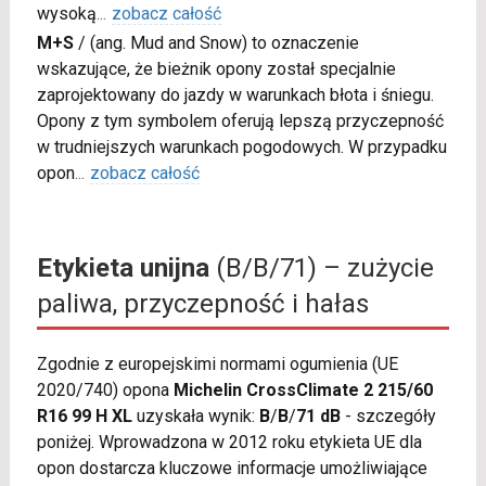
wysoką
...
zobacz całość
M+S
/
(ang. Mud and Snow) to oznaczenie
wskazujące, że bieżnik opony został specjalnie
zaprojektowany do jazdy w warunkach błota i śniegu.
Opony z tym symbolem oferują lepszą przyczepność
w trudniejszych warunkach pogodowych. W przypadku
opon
...
zobacz całość
Etykieta unijna
(B/B/71) – zużycie
paliwa, przyczepność i hałas
Zgodnie z europejskimi normami ogumienia (UE
2020/740) opona
Michelin CrossClimate 2 215/60
R16 99 H XL
uzyskała wynik:
B
/
B
/
71 dB
- szczegóły
poniżej. Wprowadzona w 2012 roku etykieta UE dla
opon dostarcza kluczowe informacje umożliwiające