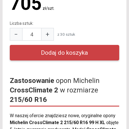
705
zł/szt.
Liczba sztuk:
−
+
z 30 sztuk
Zastosowanie
opon Michelin
CrossClimate 2
w rozmiarze
215/60 R16
W naszej ofercie znajdziesz nowe, oryginalne opony
Michelin CrossClimate 2 215/60 R16 99 H XL
objęte