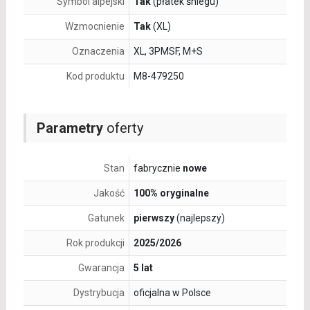
Symbol alpejski
Tak
(płatek śniegu)
Wzmocnienie
Tak
(XL)
Oznaczenia
XL, 3PMSF, M+S
Kod produktu
M8-479250
Parametry
oferty
Stan
fabrycznie
nowe
Jakość
100% oryginalne
Gatunek
pierwszy
(najlepszy)
Rok produkcji
2025/2026
Gwarancja
5 lat
Dystrybucja
oficjalna w Polsce