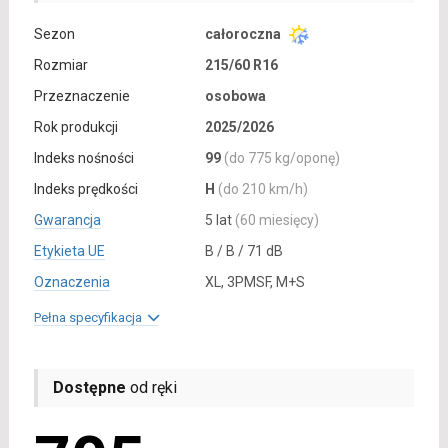
Sezon
całoroczna
Rozmiar
215/60 R16
Przeznaczenie
osobowa
Rok produkcji
2025/2026
Indeks nośności
99
(do 775 kg/oponę)
Indeks prędkości
H
(do 210 km/h)
Gwarancja
5 lat
(60 miesięcy)
Etykieta UE
B / B / 71 dB
Oznaczenia
XL, 3PMSF, M+S
Pełna specyfikacja
Dostępne
od ręki