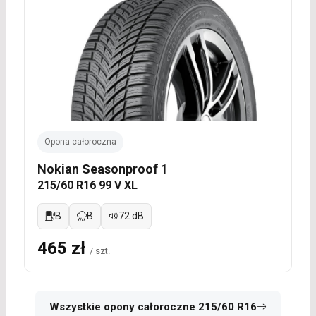
Opona całoroczna
Nokian Seasonproof 1
215/60 R16 99 V XL
B
B
72 dB
465 zł
/ szt.
Wszystkie opony całoroczne 215/60 R16