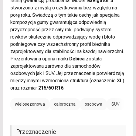
letnią gwarancją producenta. Model
Navigator 3
stworzono z myślą o użytkowaniu bez względu na
porę roku. Świadczą o tym takie cechy jak specjalna
kompozycja gumy gwarantująca odpowiednią
przyczepność przez cały rok, podwójny system
rowków skutecznie odprowadzający wodę i błoto
pośniegowe czy wszechstronny profil bieżnika
zaprojektowany dla stabilności na każdej nawierzchni.
Prezentowana opona marki
Dębica
została
zaprojektowana zarówno dla samochodów
osobowych jak i SUV. Jej przeznaczenie potwierdzają
między innymi wzmocniona struktura (oznaczenie
XL
)
oraz rozmiar
215/60 R16
.
wielosezonowa
całoroczna
osobowa
SUV
Przeznaczenie