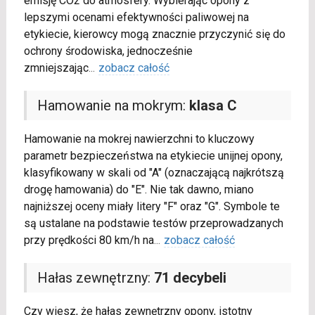
emisję CO2 do atmosfery. Wybierając opony z
lepszymi ocenami efektywności paliwowej na
etykiecie, kierowcy mogą znacznie przyczynić się do
ochrony środowiska, jednocześnie
zmniejszając
...
zobacz całość
Hamowanie na mokrym:
klasa C
Hamowanie na mokrej nawierzchni to kluczowy
parametr bezpieczeństwa na etykiecie unijnej opony,
klasyfikowany w skali od "A" (oznaczającą najkrótszą
drogę hamowania) do "E". Nie tak dawno, miano
najniższej oceny miały litery "F" oraz "G". Symbole te
są ustalane na podstawie testów przeprowadzanych
przy prędkości 80 km/h na
...
zobacz całość
Hałas zewnętrzny:
71 decybeli
Czy wiesz, że hałas zewnętrzny opony, istotny