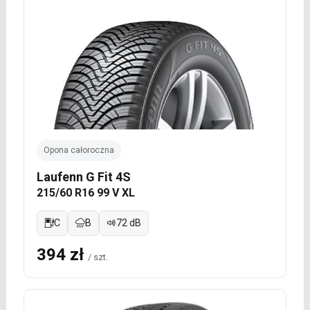
Opona całoroczna
Laufenn G Fit 4S
215/60 R16 99 V XL
C
B
72 dB
394 zł
/ szt.