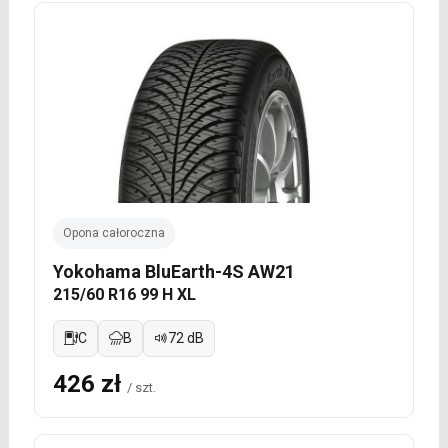
Opona całoroczna
Yokohama BluEarth-4S AW21
215/60 R16 99 H XL
C
B
72 dB
426 zł
/ szt.