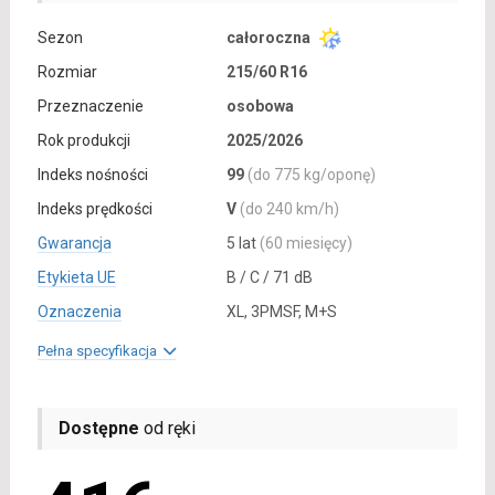
Sezon
całoroczna
Rozmiar
215/60 R16
Przeznaczenie
osobowa
Rok produkcji
2025/2026
Indeks nośności
99
(do 775 kg/oponę)
Indeks prędkości
V
(do 240 km/h)
Gwarancja
5 lat
(60 miesięcy)
Etykieta UE
B / C / 71 dB
Oznaczenia
XL, 3PMSF, M+S
Pełna specyfikacja
Dostępne
od ręki