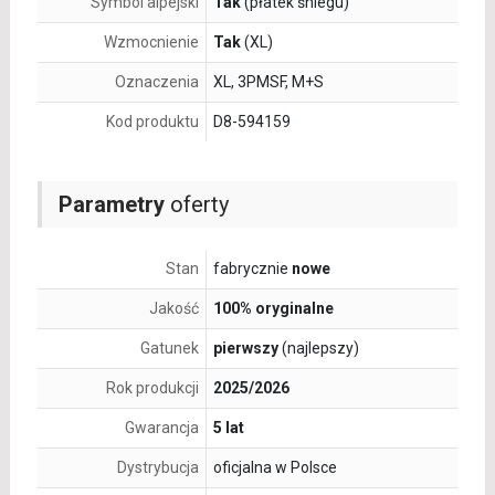
Symbol alpejski
Tak
(płatek śniegu)
Wzmocnienie
Tak
(XL)
Oznaczenia
XL, 3PMSF, M+S
Kod produktu
D8-594159
Parametry
oferty
Stan
fabrycznie
nowe
Jakość
100% oryginalne
Gatunek
pierwszy
(najlepszy)
Rok produkcji
2025/2026
Gwarancja
5 lat
Dystrybucja
oficjalna w Polsce