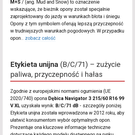
M+S
/
(ang. Mud and Snow) to oznaczenie
wskazujące, że bieżnik opony został specjalnie
zaprojektowany do jazdy w warunkach błota i śniegu.
Opony z tym symbolem oferują lepszą przyczepność
w trudniejszych warunkach pogodowych. W przypadku
opon
...
zobacz całość
Etykieta unijna
(B/C/71) – zużycie
paliwa, przyczepność i hałas
Zgodnie z europejskimi normami ogumienia (UE
2020/740) opona
Dębica Navigator 3 215/60 R16 99
V XL
uzyskała wynik:
B
/
C
/
71 dB
- szczegóły poniżej.
Etykieta unijna została wprowadzona w 2012 roku, aby
ułatwić konsumentom wybór optymalnych opon.
Prezentuje ona kluczowe informacje techniczne
dotyczące każdego modelu dostępnego na rynku.