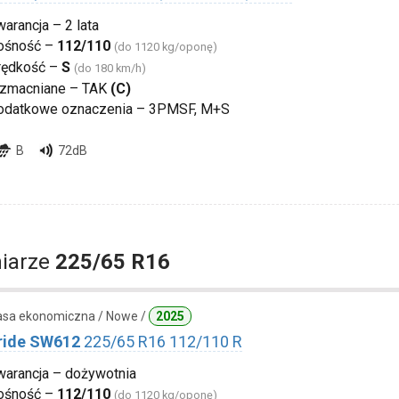
arancja – 2 lata
ośność –
112/110
(do 1120 kg/oponę)
rędkość –
S
(do 180 km/h)
zmacniane – TAK
(C)
odatkowe oznaczenia – 3PMSF, M+S
B
72dB
iarze
225/65 R16
lasa ekonomiczna / Nowe /
2025
ide SW612
225/65 R16 112/110 R
warancja – dożywotnia
ośność –
112/110
(do 1120 kg/oponę)