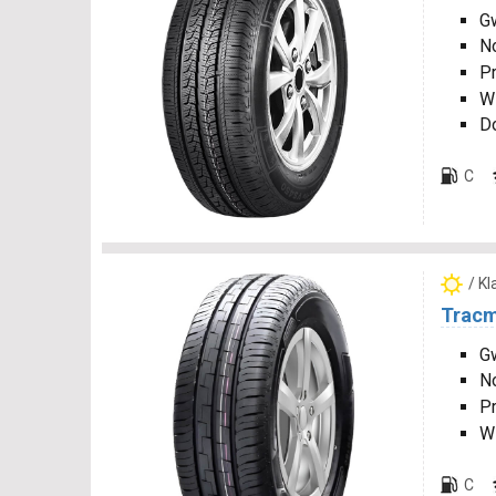
Gw
N
P
W
D
C
/ K
Tracm
Gw
N
P
W
C