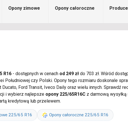
Opony zimowe
Opony całoroczne
Produce
5 R16
- dostępnych w cenach
od 249 zł
do 703 zł. Wśród dostęp
orei Południowej czy Polski. Opony tego rozmiaru doskonale sp
at Ducato, Ford Transit, Iveco Daily oraz wielu innych. Sprawdź
ji i wybierz najlepsze
opony 225/65R16C
z darmową wysyłką n
kartą kredytową lub przelewem.
mowe 225/65 R16
Opony całoroczne 225/65 R16