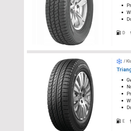
P
W
D
D
/ K
Trian
Gw
N
P
W
D
E