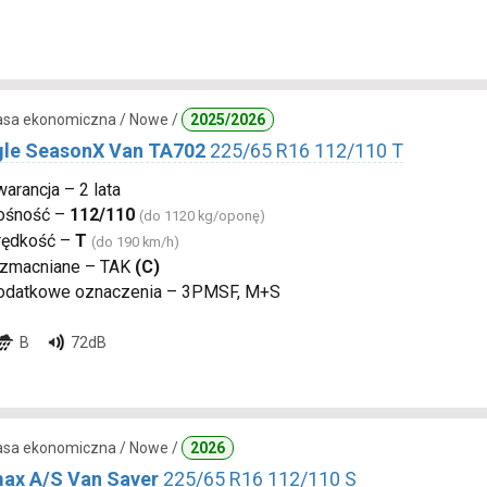
lasa ekonomiczna / Nowe /
2025/2026
gle SeasonX Van TA702
225/65 R16 112/110 T
arancja – 2 lata
ośność –
112/110
(do 1120 kg/oponę)
rędkość –
T
(do 190 km/h)
zmacniane – TAK
(C)
odatkowe oznaczenia – 3PMSF, M+S
B
72dB
lasa ekonomiczna / Nowe /
2026
ax A/S Van Saver
225/65 R16 112/110 S