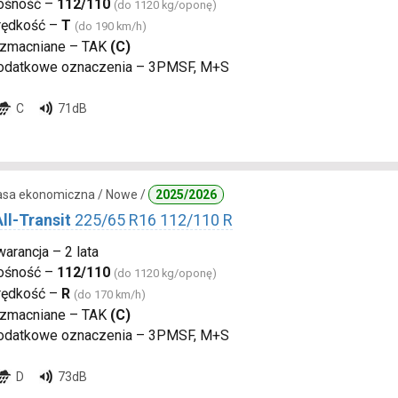
ośność –
112/110
(do 1120 kg/oponę)
rędkość –
T
(do 190 km/h)
zmacniane – TAK
(C)
odatkowe oznaczenia – 3PMSF, M+S
C
71dB
lasa ekonomiczna / Nowe /
2025/2026
All-Transit
225/65 R16 112/110 R
arancja – 2 lata
ośność –
112/110
(do 1120 kg/oponę)
rędkość –
R
(do 170 km/h)
zmacniane – TAK
(C)
odatkowe oznaczenia – 3PMSF, M+S
D
73dB