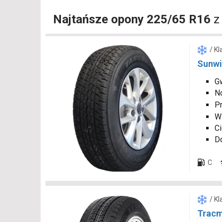
Najtańsze opony 225/65 R16
z
/ K
Sunw
Gw
N
P
W
Ci
D
C
/ K
Tracm