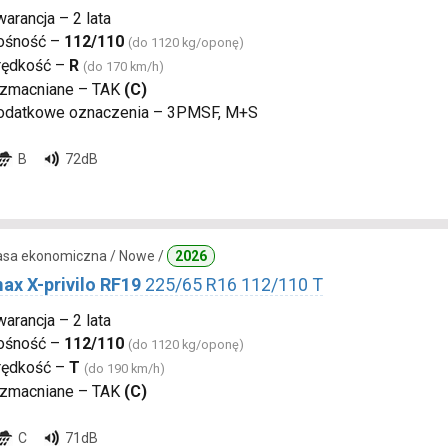
arancja – 2 lata
ośność –
112/110
(do 1120 kg/oponę)
rędkość –
R
(do 170 km/h)
zmacniane – TAK
(C)
odatkowe oznaczenia – 3PMSF, M+S
B
72dB
lasa ekonomiczna / Nowe /
2026
ax X-privilo RF19
225/65 R16 112/110 T
arancja – 2 lata
ośność –
112/110
(do 1120 kg/oponę)
rędkość –
T
(do 190 km/h)
zmacniane – TAK
(C)
C
71dB