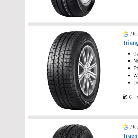
/ K
Trian
Gw
N
P
W
D
C
/ K
Tracm