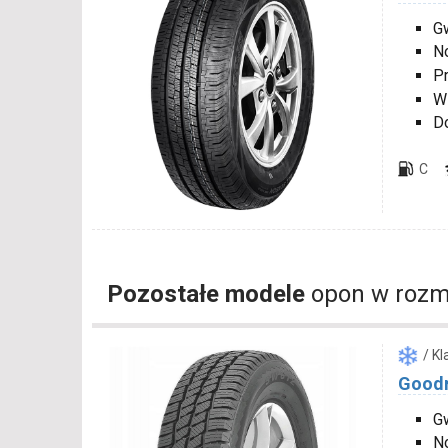
Gw
N
P
W
D
C
Pozostałe modele
opon w rozm
/ K
Goodr
G
N