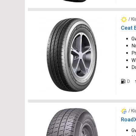
/ K
Ceat 
Gw
N
P
W
D
D
/ K
RoadX
Gw