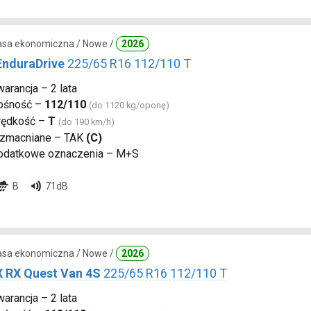
lasa ekonomiczna / Nowe /
2026
EnduraDrive
225/65 R16 112/110 T
arancja – 2 lata
ośność –
112/110
(do 1120 kg/oponę)
rędkość –
T
(do 190 km/h)
zmacniane – TAK
(C)
odatkowe oznaczenia – M+S
B
71dB
lasa ekonomiczna / Nowe /
2026
 RX Quest Van 4S
225/65 R16 112/110 T
arancja – 2 lata