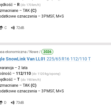
rędkość –
R
(do 170 km/h)
zmacniane – TAK
(C)
odatkowe oznaczenia – 3PMSF, M+S
C
72dB
lasa ekonomiczna / Nowe /
2026
gle SnowLink Van LL01
225/65 R16 112/110 T
arancja – 2 lata
ośność –
112/110
(do 1120 kg/oponę)
rędkość –
T
(do 190 km/h)
zmacniane – TAK
(C)
odatkowe oznaczenia – 3PMSF, M+S
D
73dB