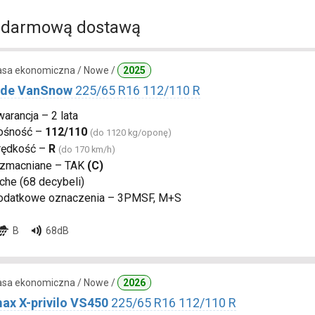
 darmową dostawą
lasa ekonomiczna / Nowe /
2025
ide VanSnow
225/65 R16 112/110 R
arancja – 2 lata
ośność –
112/110
(do 1120 kg/oponę)
rędkość –
R
(do 170 km/h)
zmacniane – TAK
(C)
che (68 decybeli)
odatkowe oznaczenia – 3PMSF, M+S
B
68dB
lasa ekonomiczna / Nowe /
2026
ax X-privilo VS450
225/65 R16 112/110 R