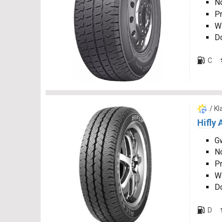
N
P
W
D
C
/ K
Hifly 
Gw
N
P
W
D
D