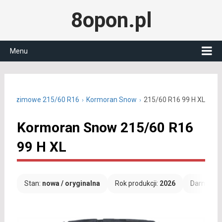
8opon.pl
Menu
pony zimowe 215/60 R16
Kormoran Snow
215/60 R16 99 H XL
Kormoran Snow 215/60 R16
99 H XL
Stan:
nowa / oryginalna
Rok produkcji:
2026
Darmowa 