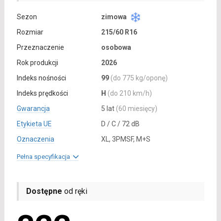
Sezon
zimowa
Rozmiar
215/60 R16
Przeznaczenie
osobowa
Rok produkcji
2026
Indeks nośności
99
(do 775 kg/oponę)
Indeks prędkości
H
(do 210 km/h)
Gwarancja
5 lat
(60 miesięcy)
Etykieta UE
D / C / 72 dB
Oznaczenia
XL, 3PMSF, M+S
Pełna specyfikacja
Dostępne
od ręki