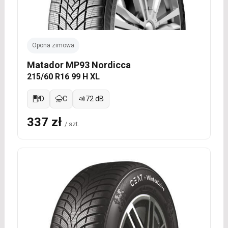
Opona zimowa
Matador MP93 Nordicca
215/60 R16 99 H XL
D
C
72 dB
337 zł
/ szt.