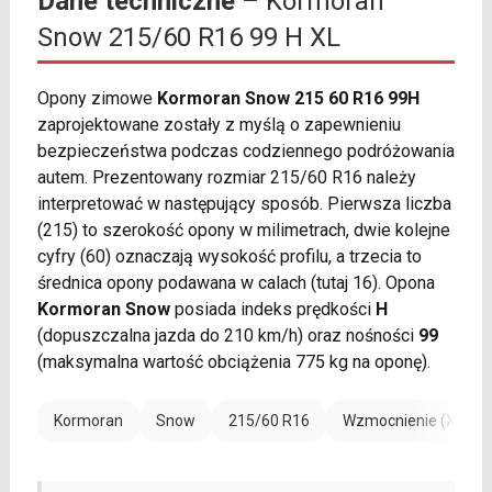
Dane techniczne
– Kormoran
Snow 215/60 R16 99 H XL
Opony zimowe
Kormoran Snow 215 60 R16 99H
zaprojektowane zostały z myślą o zapewnieniu
bezpieczeństwa podczas codziennego podróżowania
autem. Prezentowany rozmiar 215/60 R16 należy
interpretować w następujący sposób. Pierwsza liczba
(215) to szerokość opony w milimetrach, dwie kolejne
cyfry (60) oznaczają wysokość profilu, a trzecia to
średnica opony podawana w calach (tutaj 16). Opona
Kormoran Snow
posiada indeks prędkości
H
(dopuszczalna jazda do 210 km/h) oraz nośności
99
(maksymalna wartość obciążenia 775 kg na oponę).
Kormoran
Snow
215/60 R16
Wzmocnienie (XL)