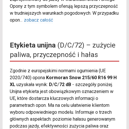
Opony z tym symbolem oferują lepszą przyczepność
w trudniejszych warunkach pogodowych. W przypadku
opon
...
zobacz całość
Etykieta unijna
(D/C/72) – zużycie
paliwa, przyczepność i hałas
Zgodnie z europejskimi normami ogumienia (UE
2020/740) opona
Kormoran Snow 215/60 R16 99 H
XL
uzyskała wynik:
D
/
C
/
72 dB
- szczegóły poniżej.
Unijna etykieta jest obowiązkowym oznaczeniem w
UE, które dostarcza kluczowych informacji o
parametrach opon. Ma na celu ułatwienie klientom
wyboru odpowiedniego modelu. Informuje o trzech
głównych aspektach: poziomie hałasu generowanym
podczas jazdy, efektywności zużycia paliwa oraz