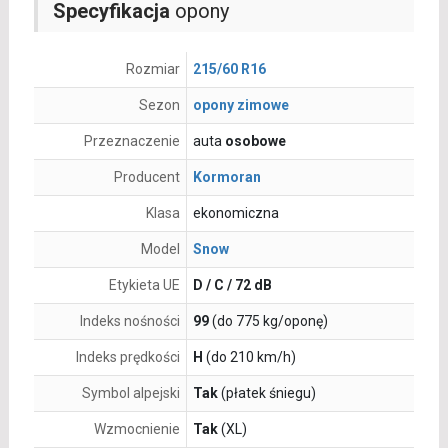
Specyfikacja
opony
Rozmiar
215/60 R16
Sezon
opony zimowe
Przeznaczenie
auta
osobowe
Producent
Kormoran
Klasa
ekonomiczna
Model
Snow
Etykieta UE
D / C / 72 dB
Indeks nośności
99
(do 775 kg/oponę)
Indeks prędkości
H
(do 210 km/h)
Symbol alpejski
Tak
(płatek śniegu)
Wzmocnienie
Tak
(XL)