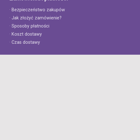
· Bezpieczeństwo zakupów
· Jak złożyć zamówienie?
· Sposoby płatności
· Koszt dostawy
· Czas dostawy
Obsługa klienta
· Zwroty
· Reklamacje
· Najczęściej zadawane pytania
· Gwarancja na opony
· Kontakt
8opon.pl
· O firmie
· Opinie klientów