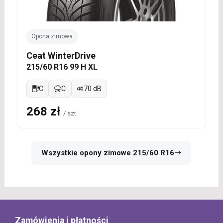
Opona zimowa
Ceat WinterDrive
215/60 R16 99 H XL
C
C
70 dB
268 zł
/ szt.
Wszystkie opony zimowe 215/60 R16
Zamówienia i płatności