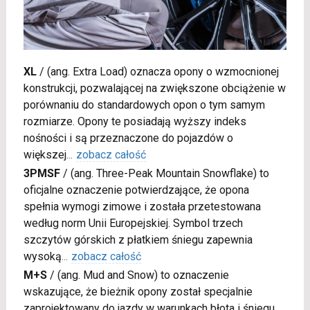
XL
/
(ang. Extra Load) oznacza opony o wzmocnionej
konstrukcji, pozwalającej na zwiększone obciążenie w
porównaniu do standardowych opon o tym samym
rozmiarze. Opony te posiadają wyższy indeks
nośności i są przeznaczone do pojazdów o
większej
...
zobacz całość
3PMSF
/
(ang. Three-Peak Mountain Snowflake) to
oficjalne oznaczenie potwierdzające, że opona
spełnia wymogi zimowe i została przetestowana
według norm Unii Europejskiej. Symbol trzech
szczytów górskich z płatkiem śniegu zapewnia
wysoką
...
zobacz całość
M+S
/
(ang. Mud and Snow) to oznaczenie
wskazujące, że bieżnik opony został specjalnie
zaprojektowany do jazdy w warunkach błota i śniegu.