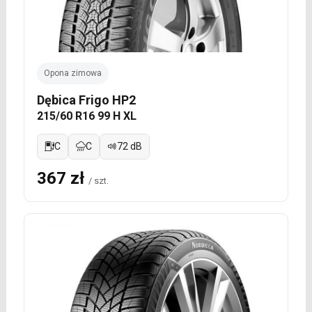
Opona zimowa
Dębica Frigo HP2
215/60 R16 99 H XL
C
C
72 dB
367 zł
/ szt.