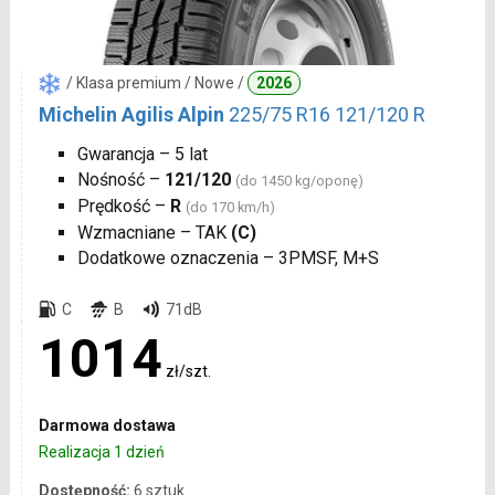
/ Klasa premium / Nowe /
2026
Michelin Agilis Alpin
225/75 R16 121/120 R
Gwarancja – 5 lat
Nośność –
121/120
(do 1450 kg/oponę)
Prędkość –
R
(do 170 km/h)
Wzmacniane – TAK
(C)
Dodatkowe oznaczenia – 3PMSF, M+S
C
B
71dB
1014
zł/szt.
Darmowa dostawa
Realizacja 1 dzień
Dostępność:
6 sztuk