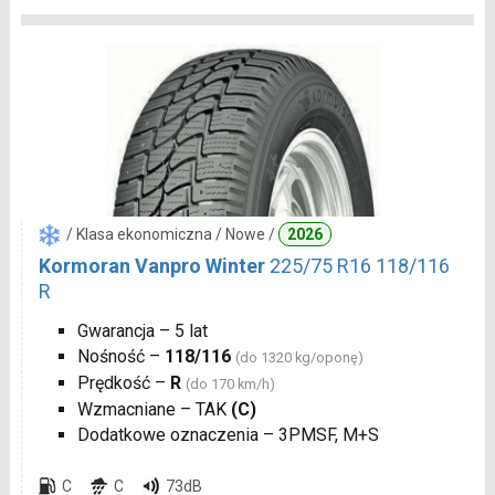
/ Klasa ekonomiczna / Nowe /
2026
Kormoran Vanpro Winter
225/75 R16 118/116
R
Gwarancja – 5 lat
Nośność –
118/116
(do 1320 kg/oponę)
Prędkość –
R
(do 170 km/h)
Wzmacniane – TAK
(C)
Dodatkowe oznaczenia – 3PMSF, M+S
C
C
73dB