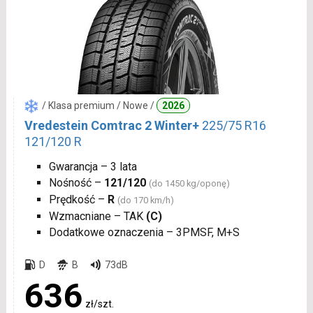
/ Klasa premium / Nowe /
2026
Vredestein Comtrac 2 Winter+
225/75 R16
121/120 R
Gwarancja – 3 lata
Nośność –
121/120
(do 1450 kg/oponę)
Prędkość –
R
(do 170 km/h)
Wzmacniane – TAK
(C)
Dodatkowe oznaczenia – 3PMSF, M+S
D
B
73dB
636
zł/szt.