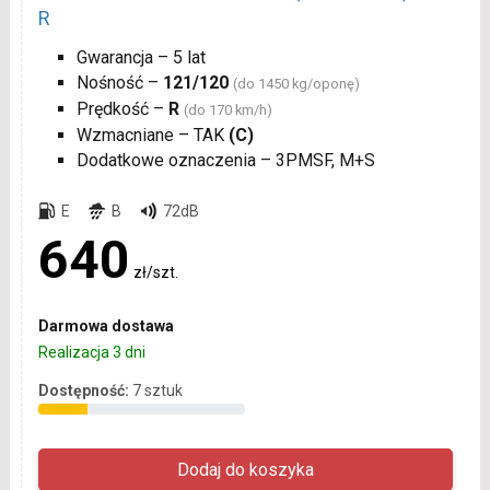
R
Gwarancja – 5 lat
Nośność –
121/120
(do 1450 kg/oponę)
Prędkość –
R
(do 170 km/h)
Wzmacniane – TAK
(C)
Dodatkowe oznaczenia – 3PMSF, M+S
E
B
72dB
640
zł/szt.
Darmowa dostawa
Realizacja 3 dni
Dostępność:
7 sztuk