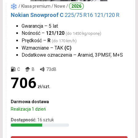
/ Klasa premium / Nowe /
2026
Nokian Snowproof C
225/75 R16 121/120 R
Gwarancja – 5 lat
Nośność –
121/120
(do 1450 kg/oponę)
Prędkość –
R
(do 170 km/h)
Wzmacniane – TAK
(C)
Dodatkowe oznaczenia – Aramid, 3PMSF, M+S
C
B
73dB
706
zł/szt.
Darmowa dostawa
Realizacja 1 dzień
Dostępność:
16 sztuk