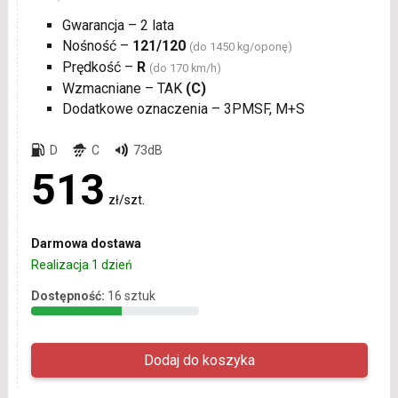
Gwarancja – 2 lata
Nośność –
121/120
(do 1450 kg/oponę)
Prędkość –
R
(do 170 km/h)
Wzmacniane – TAK
(C)
Dodatkowe oznaczenia – 3PMSF, M+S
D
C
73dB
513
zł/szt.
Darmowa dostawa
Realizacja 1 dzień
Dostępność:
16 sztuk