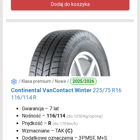
/ Klasa premium / Nowe /
2025/2026
Continental VanContact Winter
225/75 R16
116/114 R
Gwarancja – 7 lat
Nośność –
116/114
(do 1250 kg/oponę)
Prędkość –
R
(do 170 km/h)
Wzmacniane – TAK
(C)
Dodatkowe oznaczenia – 3PMSF, M+S