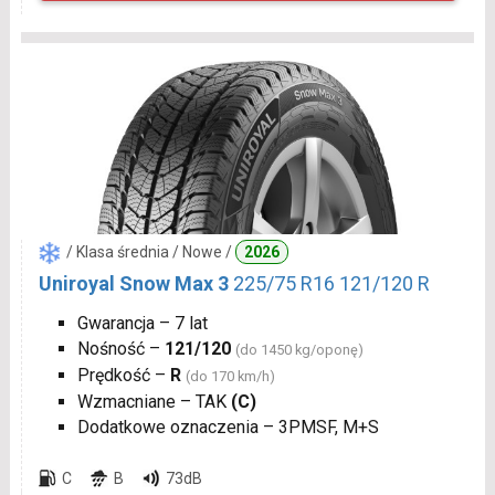
/ Klasa średnia / Nowe /
2026
Uniroyal Snow Max 3
225/75 R16 121/120 R
Gwarancja – 7 lat
Nośność –
121/120
(do 1450 kg/oponę)
Prędkość –
R
(do 170 km/h)
Wzmacniane – TAK
(C)
Dodatkowe oznaczenia – 3PMSF, M+S
C
B
73dB