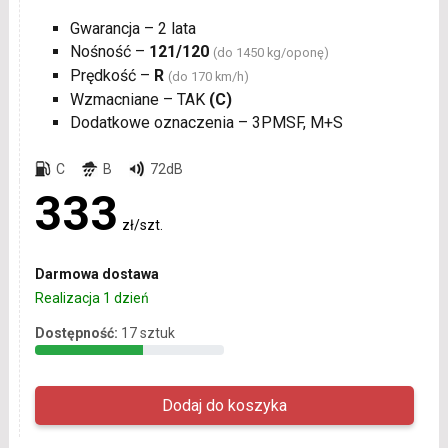
Gwarancja – 2 lata
Nośność –
121/120
(do 1450 kg/oponę)
Prędkość –
R
(do 170 km/h)
Wzmacniane – TAK
(C)
Dodatkowe oznaczenia – 3PMSF, M+S
C
B
72dB
333
zł/szt.
Darmowa dostawa
Realizacja 1 dzień
Dostępność:
17 sztuk