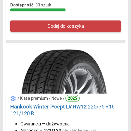
Dostępność:
30 sztuk
/ Klasa premium / Nowe /
2025
Hankook Winter i*cept LV RW12
225/75 R16
121/120 R
Gwarancja – dożywotnia
Nośność –
121/120
(do 1450 kg/oponę)