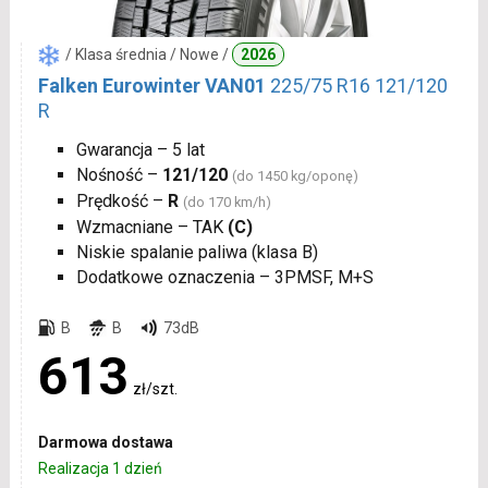
/ Klasa średnia / Nowe /
2026
Falken Eurowinter VAN01
225/75 R16 121/120
R
Gwarancja – 5 lat
Nośność –
121/120
(do 1450 kg/oponę)
Prędkość –
R
(do 170 km/h)
Wzmacniane – TAK
(C)
Niskie spalanie paliwa (klasa B)
Dodatkowe oznaczenia – 3PMSF, M+S
B
B
73dB
613
zł/szt.
Darmowa dostawa
Realizacja 1 dzień