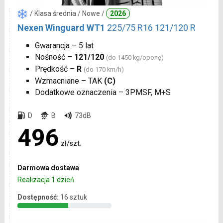
/ Klasa średnia / Nowe /
2026
Nexen Winguard WT1
225/75 R16 121/120 R
Gwarancja – 5 lat
Nośność –
121/120
(do 1450 kg/oponę)
Prędkość –
R
(do 170 km/h)
Wzmacniane – TAK
(C)
Dodatkowe oznaczenia – 3PMSF, M+S
D
B
73dB
496
zł/szt.
Darmowa dostawa
Realizacja 1 dzień
Dostępność:
16 sztuk