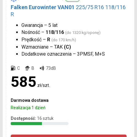
Falken Eurowinter VAN01
225/75 R16 118/116
R
Gwarancja – 5 lat
Nośność –
118/116
(do 1320 kg/oponę)
Prędkość –
R
(do 170 km/h)
Wzmacniane – TAK
(C)
Dodatkowe oznaczenia – 3PMSF, M+S
C
B
73dB
585
zł/szt.
Darmowa dostawa
Realizacja 1 dzień
Dostępność:
16 sztuk