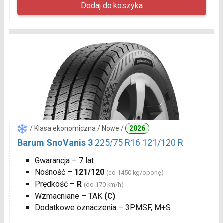
/ Klasa ekonomiczna / Nowe /
2026
Barum SnoVanis 3
225/75 R16 121/120 R
Gwarancja – 7 lat
Nośność –
121/120
(do 1450 kg/oponę)
Prędkość –
R
(do 170 km/h)
Wzmacniane – TAK
(C)
Dodatkowe oznaczenia – 3PMSF, M+S