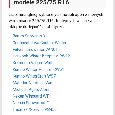
modele 225/75 R16
Lista najchętniej wybieranych modeli opon zimowych
w rozmiarze 225/75 R16 dostępnych w naszym
sklepie (kolejność alfabetyczna).
Barum SnoVanis 3
Continental VanContact Winter
Falken Eurowinter VAN01
Hankook Winter i*cept LV RW12
Kormoran Vanpro Winter
Kumho Winter PorTran CW51
Kumho WinterCraft WS71
Matador Nordicca Van
Michelin Agilis Alpin
Nexen Winguard WT1
Nokian Snowproof C
Tracmax X-privilo VS450