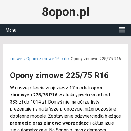
8opon.pl
Menu
ony zimowe
Opony zimowe 16 cali
Opony zimowe 225/75 R16
Opony zimowe 225/75 R16
W naszej ofercie znajdziesz 17 modeli
opon
zimowych 225/75 R16
w atrakcyjnych cenach od
333 zł do 1014 zł. Domyślnie, na górze listy
prezentujemy najtańsze propozycje, niżej pozostałe
dostępne modele. Zestawienie odzwierciedla bieżące
promocje oraz zimowe wyprzedaże
i aktualizuje
się automatycznie. Na 8opon.pl masz darmową