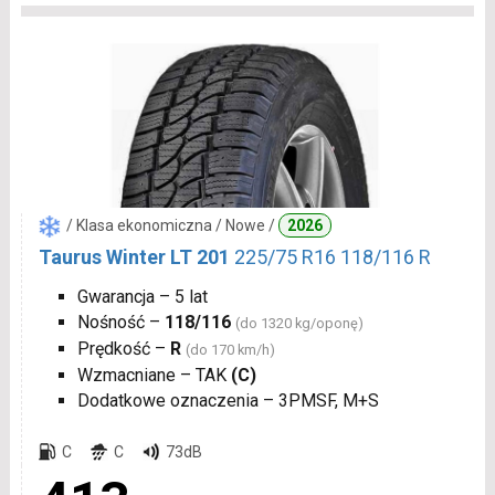
/ Klasa ekonomiczna / Nowe /
2026
Taurus Winter LT 201
225/75 R16 118/116 R
Gwarancja – 5 lat
Nośność –
118/116
(do 1320 kg/oponę)
Prędkość –
R
(do 170 km/h)
Wzmacniane – TAK
(C)
Dodatkowe oznaczenia – 3PMSF, M+S
C
C
73dB