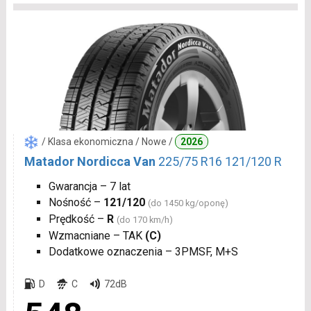
/ Klasa ekonomiczna / Nowe /
2026
Matador Nordicca Van
225/75 R16 121/120 R
Gwarancja – 7 lat
Nośność –
121/120
(do 1450 kg/oponę)
Prędkość –
R
(do 170 km/h)
Wzmacniane – TAK
(C)
Dodatkowe oznaczenia – 3PMSF, M+S
D
C
72dB