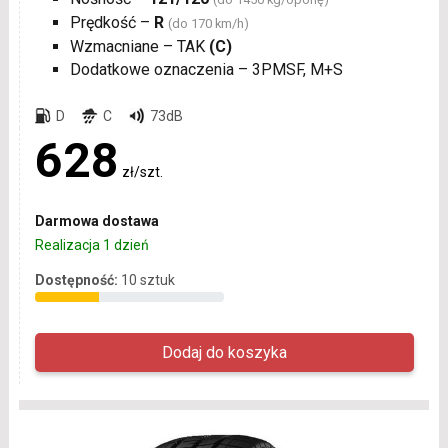
Prędkość –
R
(do 170 km/h)
Wzmacniane – TAK
(C)
Dodatkowe oznaczenia – 3PMSF, M+S
D
C
73dB
628
zł/szt.
Darmowa dostawa
Realizacja 1 dzień
Dostępność:
10 sztuk