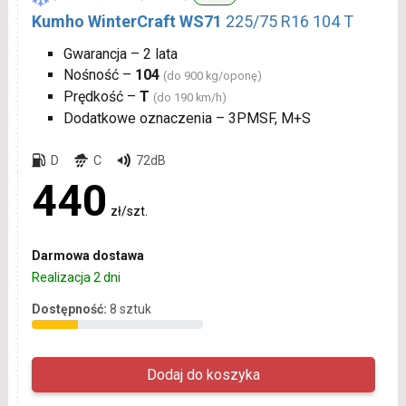
Kumho WinterCraft WS71
225/75 R16 104 T
Gwarancja – 2 lata
Nośność –
104
(do 900 kg/oponę)
Prędkość –
T
(do 190 km/h)
Dodatkowe oznaczenia – 3PMSF, M+S
D
C
72dB
440
zł/szt.
Darmowa dostawa
Realizacja 2 dni
Dostępność:
8 sztuk