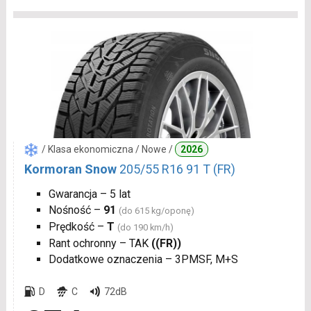
/ Klasa ekonomiczna / Nowe /
2026
Kormoran Snow
205/55 R16 91 T (FR)
Gwarancja – 5 lat
Nośność –
91
(do 615 kg/oponę)
Prędkość –
T
(do 190 km/h)
Rant ochronny – TAK
((FR))
Dodatkowe oznaczenia – 3PMSF, M+S
D
C
72dB