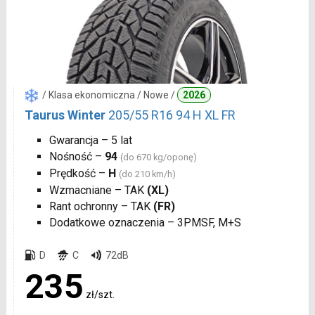
/ Klasa ekonomiczna / Nowe /
2026
Taurus Winter
205/55 R16 94 H XL FR
Gwarancja – 5 lat
Nośność –
94
(do 670 kg/oponę)
Prędkość –
H
(do 210 km/h)
Wzmacniane – TAK
(XL)
Rant ochronny – TAK
(FR)
Dodatkowe oznaczenia – 3PMSF, M+S
D
C
72dB
235
zł/szt.