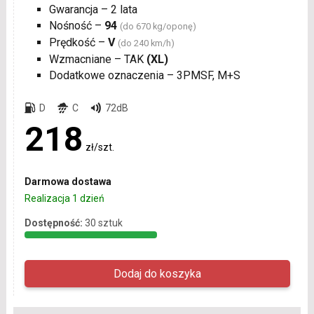
Gwarancja – 2 lata
Nośność –
94
(do 670 kg/oponę)
Prędkość –
V
(do 240 km/h)
Wzmacniane – TAK
(XL)
Dodatkowe oznaczenia – 3PMSF, M+S
D
C
72dB
218
zł/szt.
Darmowa dostawa
Realizacja 1 dzień
Dostępność:
30 sztuk