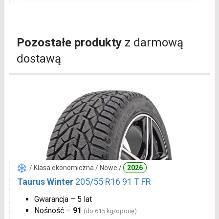
Pozostałe produkty
z darmową
dostawą
/ Klasa ekonomiczna / Nowe /
2026
Taurus Winter
205/55 R16 91 T FR
Gwarancja – 5 lat
Nośność –
91
(do 615 kg/oponę)