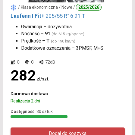
/ Klasa ekonomiczna / Nowe /
2025/2026
Laufenn I Fit+
205/55 R16 91 T
Gwarancja – dożywotnia
Nośność –
91
(do 615 kg/oponę)
Prędkość –
T
(do 190 km/h)
Dodatkowe oznaczenia – 3PMSF, M+S
C
C
72dB
282
zł/szt.
Darmowa dostawa
Realizacja 2 dni
Dostępność:
30 sztuk