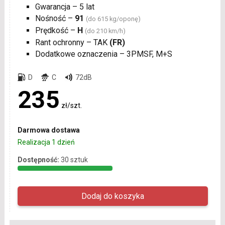
Gwarancja – 5 lat
Nośność –
91
(do 615 kg/oponę)
Prędkość –
H
(do 210 km/h)
Rant ochronny – TAK
(FR)
Dodatkowe oznaczenia – 3PMSF, M+S
D
C
72dB
235
zł/szt.
Darmowa dostawa
Realizacja 1 dzień
Dostępność:
30 sztuk