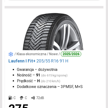
/ Klasa ekonomiczna / Nowe /
2025/2026
Laufenn I Fit+
205/55 R16 91 H
Gwarancja – dożywotnia
Nośność –
91
(do 615 kg/oponę)
Prędkość –
H
(do 210 km/h)
Dodatkowe oznaczenia – 3PMSF, M+S
C
C
72dB