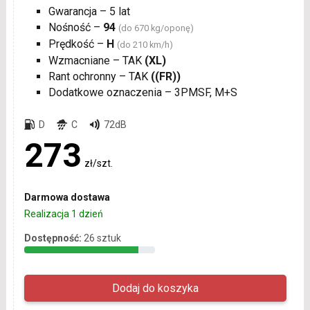
Gwarancja – 5 lat
Nośność –
94
(do 670 kg/oponę)
Prędkość –
H
(do 210 km/h)
Wzmacniane – TAK
(XL)
Rant ochronny – TAK
((FR))
Dodatkowe oznaczenia – 3PMSF, M+S
D
C
72dB
273
zł/szt.
Darmowa dostawa
Realizacja 1 dzień
Dostępność:
26 sztuk