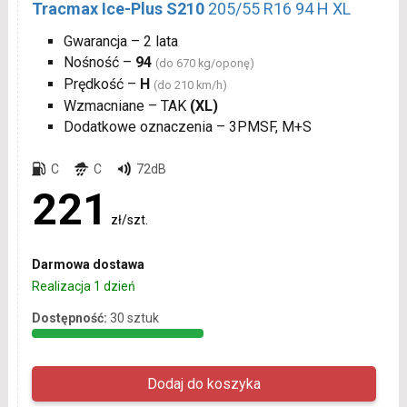
Tracmax Ice-Plus S210
205/55 R16 94 H XL
Gwarancja – 2 lata
Nośność –
94
(do 670 kg/oponę)
Prędkość –
H
(do 210 km/h)
Wzmacniane – TAK
(XL)
Dodatkowe oznaczenia – 3PMSF, M+S
C
C
72dB
221
zł/szt.
Darmowa dostawa
Realizacja 1 dzień
Dostępność:
30 sztuk