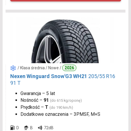
/ Klasa średnia / Nowe /
2026
Nexen Winguard Snow'G3 WH21
205/55 R16
91 T
Gwarancja – 5 lat
Nośność –
91
(do 615 kg/oponę)
Prędkość –
T
(do 190 km/h)
Dodatkowe oznaczenia – 3PMSF, M+S
D
B
72dB