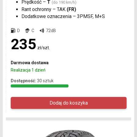
Prędkość –
T
(do 190 km/h)
Rant ochronny – TAK
(FR)
Dodatkowe oznaczenia – 3PMSF, M+S
D
C
72dB
235
zł/szt.
Darmowa dostawa
Realizacja 1 dzień
Dostępność:
30 sztuk