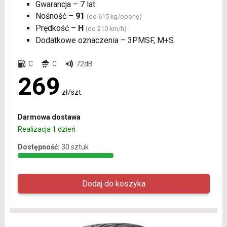
Gwarancja – 7 lat
Nośność –
91
(do 615 kg/oponę)
Prędkość –
H
(do 210 km/h)
Dodatkowe oznaczenia – 3PMSF, M+S
C
C
72dB
269
zł/szt.
Darmowa dostawa
Realizacja 1 dzień
Dostępność:
30 sztuk