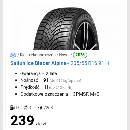
/ Klasa ekonomiczna / Nowe /
2025
Sailun Ice Blazer Alpine+
205/55 R16 91 H
Gwarancja – 2 lata
Nośność –
91
(do 615 kg/oponę)
Prędkość –
H
(do 210 km/h)
Dodatkowe oznaczenia – 3PMSF, M+S
D
C
72dB
239
zł/szt.