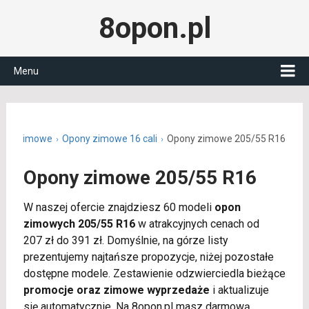
8opon.pl
Menu
ony zimowe
Opony zimowe 16 cali
Opony zimowe 205/55 R16
Opony zimowe 205/55 R16
W naszej ofercie znajdziesz 60 modeli
opon
zimowych 205/55 R16
w atrakcyjnych cenach od
207 zł do 391 zł. Domyślnie, na górze listy
prezentujemy najtańsze propozycje, niżej pozostałe
dostępne modele. Zestawienie odzwierciedla bieżące
promocje oraz zimowe wyprzedaże
i aktualizuje
się automatycznie. Na 8opon.pl masz darmową