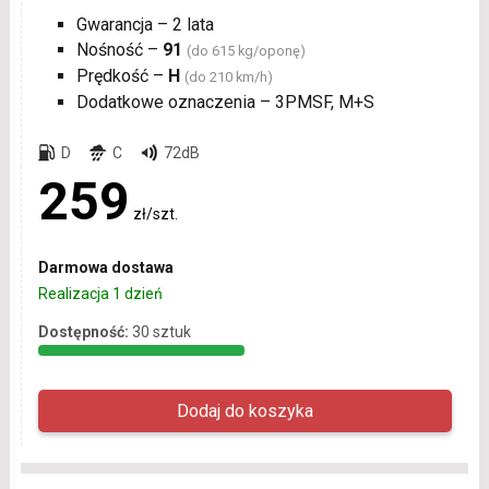
Gwarancja – 2 lata
Nośność –
91
(do 615 kg/oponę)
Prędkość –
H
(do 210 km/h)
Dodatkowe oznaczenia – 3PMSF, M+S
D
C
72dB
259
zł/szt.
Darmowa dostawa
Realizacja 1 dzień
Dostępność:
30 sztuk