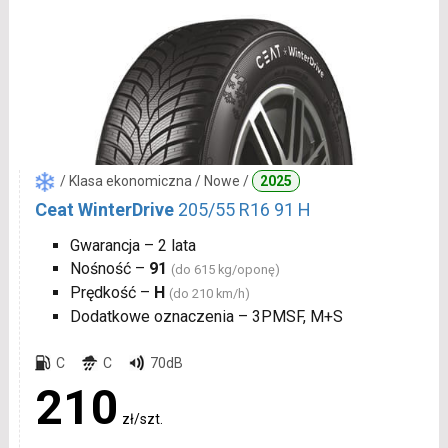
/ Klasa ekonomiczna / Nowe /
2025
Ceat WinterDrive
205/55 R16 91 H
Gwarancja – 2 lata
Nośność –
91
(do 615 kg/oponę)
Prędkość –
H
(do 210 km/h)
Dodatkowe oznaczenia – 3PMSF, M+S
C
C
70dB
210
zł/szt.