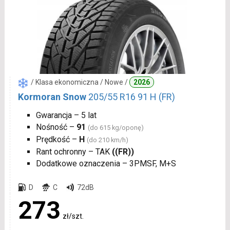
/ Klasa ekonomiczna / Nowe /
2026
Kormoran Snow
205/55 R16 91 H (FR)
Gwarancja – 5 lat
Nośność –
91
(do 615 kg/oponę)
Prędkość –
H
(do 210 km/h)
Rant ochronny – TAK
((FR))
Dodatkowe oznaczenia – 3PMSF, M+S
D
C
72dB
273
zł/szt.