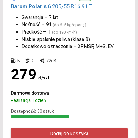
Barum Polaris 6
205/55 R16 91 T
Gwarancja – 7 lat
Nośność –
91
(do 615 kg/oponę)
Prędkość –
T
(do 190 km/h)
Niskie spalanie paliwa (klasa B)
Dodatkowe oznaczenia – 3PMSF, M+S, EV
B
C
72dB
279
zł/szt.
Darmowa dostawa
Realizacja 1 dzień
Dostępność:
30 sztuk