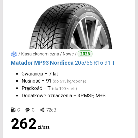
/ Klasa ekonomiczna / Nowe /
2026
Matador MP93 Nordicca
205/55 R16 91 T
Gwarancja – 7 lat
Nośność –
91
(do 615 kg/oponę)
Prędkość –
T
(do 190 km/h)
Dodatkowe oznaczenia – 3PMSF, M+S
C
C
72dB
262
zł/szt.