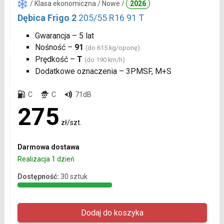
/ Klasa ekonomiczna / Nowe /
2026
Dębica Frigo 2
205/55 R16 91 T
Gwarancja – 5 lat
Nośność –
91
(do 615 kg/oponę)
Prędkość –
T
(do 190 km/h)
Dodatkowe oznaczenia – 3PMSF, M+S
C
C
71dB
275
zł/szt.
Darmowa dostawa
Realizacja 1 dzień
Dostępność:
30 sztuk