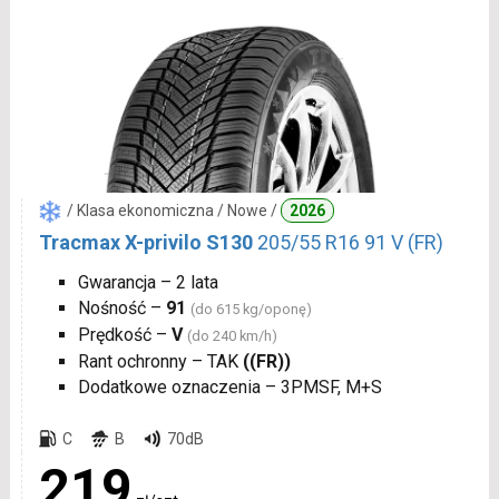
/ Klasa ekonomiczna / Nowe /
2026
Tracmax X-privilo S130
205/55 R16 91 V (FR)
Gwarancja – 2 lata
Nośność –
91
(do 615 kg/oponę)
Prędkość –
V
(do 240 km/h)
Rant ochronny – TAK
((FR))
Dodatkowe oznaczenia – 3PMSF, M+S
C
B
70dB
219