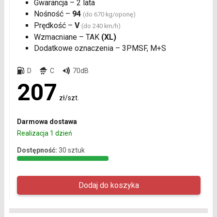
Gwarancja – 2 lata
Nośność –
94
(do 670 kg/oponę)
Prędkość –
V
(do 240 km/h)
Wzmacniane – TAK
(XL)
Dodatkowe oznaczenia – 3PMSF, M+S
D
C
70dB
207
zł/szt.
Darmowa dostawa
Realizacja 1 dzień
Dostępność:
30 sztuk