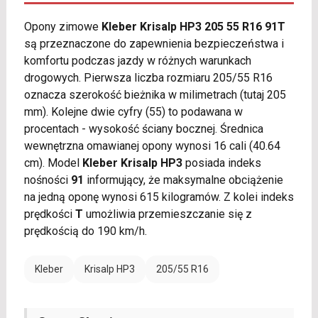
Opony zimowe
Kleber Krisalp HP3 205 55 R16 91T
są przeznaczone do zapewnienia bezpieczeństwa i
komfortu podczas jazdy w różnych warunkach
drogowych. Pierwsza liczba rozmiaru 205/55 R16
oznacza szerokość bieżnika w milimetrach (tutaj 205
mm). Kolejne dwie cyfry (55) to podawana w
procentach - wysokość ściany bocznej. Średnica
wewnętrzna omawianej opony wynosi 16 cali (40.64
cm). Model
Kleber Krisalp HP3
posiada indeks
nośności
91
informujący, że maksymalne obciążenie
na jedną oponę wynosi 615 kilogramów. Z kolei indeks
prędkości
T
umożliwia przemieszczanie się z
prędkością do 190 km/h.
Kleber
Krisalp HP3
205/55 R16