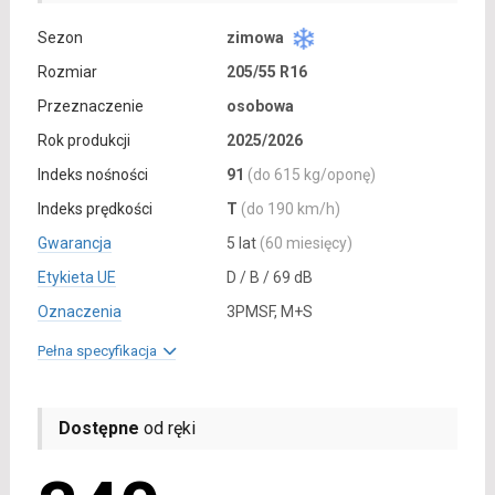
Sezon
zimowa
Rozmiar
205/55 R16
Przeznaczenie
osobowa
Rok produkcji
2025/2026
Indeks nośności
91
(do 615 kg/oponę)
Indeks prędkości
T
(do 190 km/h)
Gwarancja
5 lat
(60 miesięcy)
Etykieta UE
D / B / 69 dB
Oznaczenia
3PMSF, M+S
Pełna specyfikacja
Dostępne
od ręki