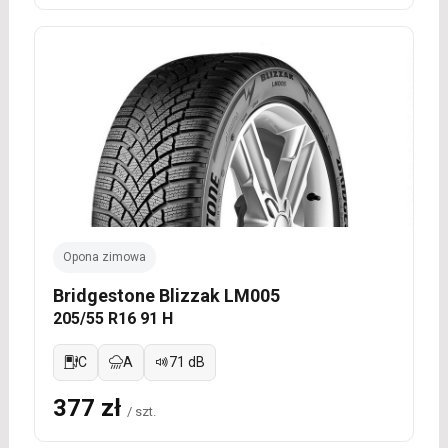
Opona zimowa
Bridgestone Blizzak LM005
205/55 R16 91 H
C
A
71 dB
377 zł
/ szt.