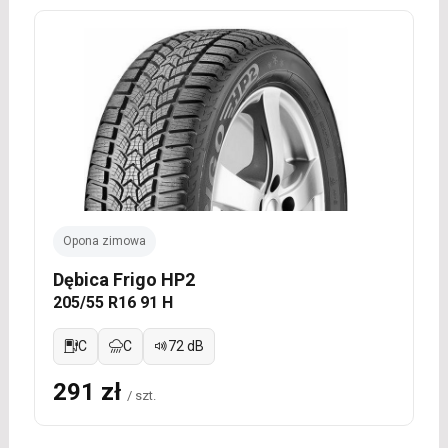
Opona zimowa
Dębica Frigo HP2
205/55 R16 91 H
C
C
72 dB
291 zł
/ szt.