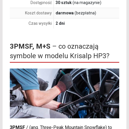
Dostępność
30 sztuk
(na magazynie)
Koszt dostawy
darmowa
(bezpłatna)
Czas wysyłki
2 dni
3PMSF, M+S
– co oznaczają
symbole w modelu Krisalp HP3?
3PMSF
/
(ang. Three-Peak Mountain Snowflake) to