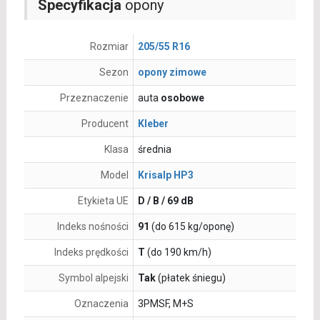
Specyfikacja
opony
Rozmiar
205/55 R16
Sezon
opony zimowe
Przeznaczenie
auta
osobowe
Producent
Kleber
Klasa
średnia
Model
Krisalp HP3
Etykieta UE
D / B / 69 dB
Indeks nośności
91
(do 615 kg/oponę)
Indeks prędkości
T
(do 190 km/h)
Symbol alpejski
Tak
(płatek śniegu)
Oznaczenia
3PMSF, M+S