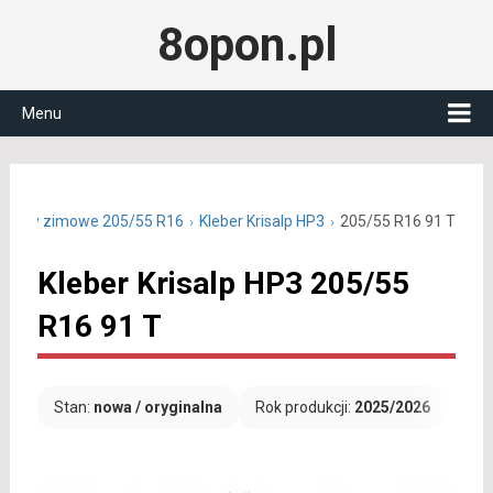
8opon.pl
Menu
Opony zimowe 205/55 R16
Kleber Krisalp HP3
205/55 R16 91 T
Kleber Krisalp HP3 205/55
R16 91 T
Stan:
nowa / oryginalna
Rok produkcji:
2025/2026
Dar