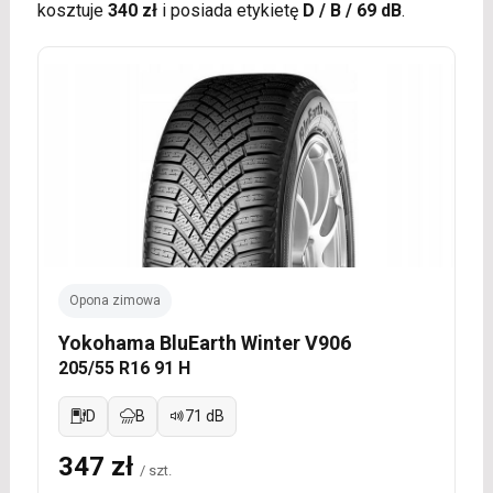
kosztuje
340 zł
i posiada etykietę
D / B / 69 dB
.
Opona zimowa
Yokohama BluEarth Winter V906
205/55 R16 91 H
D
B
71 dB
347 zł
/ szt.