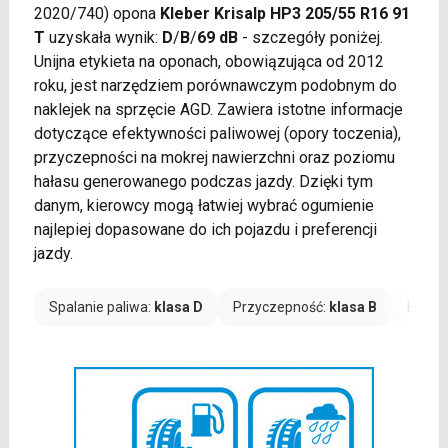
2020/740) opona
Kleber Krisalp HP3 205/55 R16 91
T
uzyskała wynik:
D
/
B
/
69 dB
- szczegóły poniżej.
Unijna etykieta na oponach, obowiązująca od 2012
roku, jest narzędziem porównawczym podobnym do
naklejek na sprzęcie AGD. Zawiera istotne informacje
dotyczące efektywności paliwowej (opory toczenia),
przyczepności na mokrej nawierzchni oraz poziomu
hałasu generowanego podczas jazdy. Dzięki tym
danym, kierowcy mogą łatwiej wybrać ogumienie
najlepiej dopasowane do ich pojazdu i preferencji
jazdy.
Spalanie paliwa:
klasa D
Przyczepność:
klasa B
Hałas