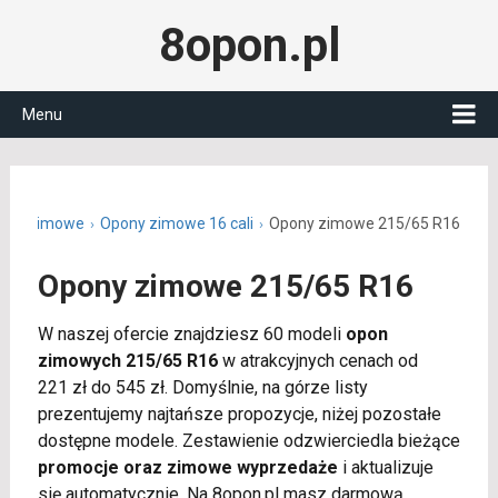
8opon.pl
Menu
ony zimowe
Opony zimowe 16 cali
Opony zimowe 215/65 R16
Opony zimowe 215/65 R16
W naszej ofercie znajdziesz 60 modeli
opon
zimowych 215/65 R16
w atrakcyjnych cenach od
221 zł do 545 zł. Domyślnie, na górze listy
prezentujemy najtańsze propozycje, niżej pozostałe
dostępne modele. Zestawienie odzwierciedla bieżące
promocje oraz zimowe wyprzedaże
i aktualizuje
się automatycznie. Na 8opon.pl masz darmową