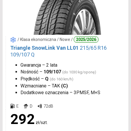
/ Klasa ekonomiczna / Nowe /
2025/2026
Triangle SnowLink Van LL01
215/65 R16
109/107 Q
Gwarancja – 2 lata
Nośność –
109/107
(do 1030 kg/oponę)
Prędkość –
Q
(do 160 km/h)
Wzmacniane – TAK
(C)
Dodatkowe oznaczenia – 3PMSF, M+S
E
D
72dB
292
zł/szt.