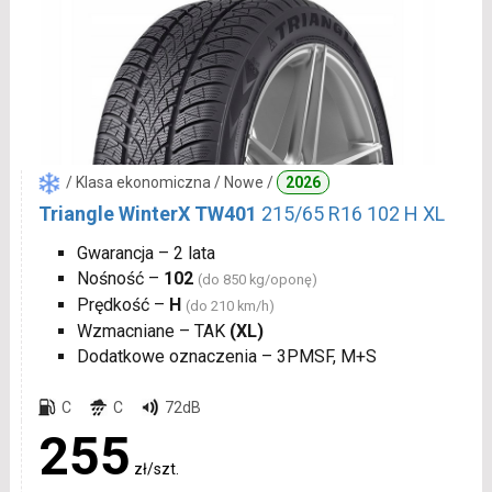
/ Klasa ekonomiczna / Nowe /
2026
Triangle WinterX TW401
215/65 R16 102 H XL
Gwarancja – 2 lata
Nośność –
102
(do 850 kg/oponę)
Prędkość –
H
(do 210 km/h)
Wzmacniane – TAK
(XL)
Dodatkowe oznaczenia – 3PMSF, M+S
C
C
72dB
255
zł/szt.