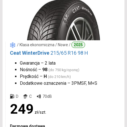
/ Klasa ekonomiczna / Nowe /
2025
Ceat WinterDrive
215/65 R16 98 H
Gwarancja – 2 lata
Nośność –
98
(do 750 kg/oponę)
Prędkość –
H
(do 210 km/h)
Dodatkowe oznaczenia – 3PMSF, M+S
D
C
70dB
249
zł/szt.
Darmowa dostawa