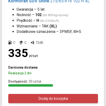
Kormoran SUV Snow
215/65 R16 102 H XL
Gwarancja – 5 lat
Nośność –
102
(do 850 kg/oponę)
Prędkość –
H
(do 210 km/h)
Wzmacniane – TAK
(XL)
Dodatkowe oznaczenia – 3PMSF, M+S
C
C
72dB
335
zł/szt.
Darmowa dostawa
Realizacja 2 dni
Dostępność:
30 sztuk