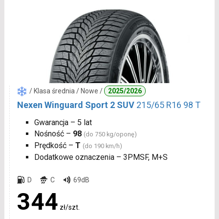
/ Klasa średnia / Nowe /
2025/2026
Nexen Winguard Sport 2 SUV
215/65 R16 98 T
Gwarancja – 5 lat
Nośność –
98
(do 750 kg/oponę)
Prędkość –
T
(do 190 km/h)
Dodatkowe oznaczenia – 3PMSF, M+S
D
C
69dB
344
zł/szt.