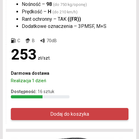
Nośność –
98
(do 750 kg/oponę)
Prędkość –
H
(do 210 km/h)
Rant ochronny – TAK
((FR))
Dodatkowe oznaczenia – 3PMSF, M+S
C
B
70dB
253
zł/szt.
Darmowa dostawa
Realizacja 1 dzień
Dostępność:
16 sztuk