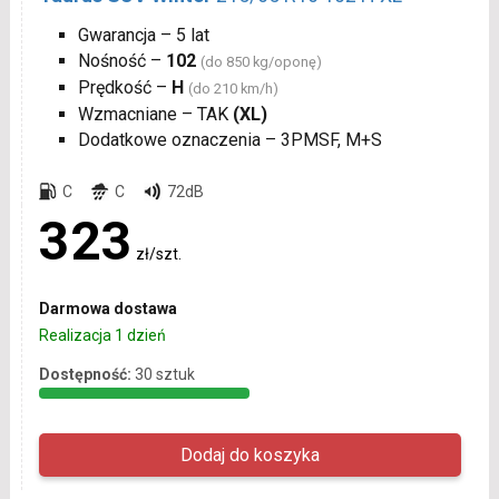
Gwarancja – 5 lat
Nośność –
102
(do 850 kg/oponę)
Prędkość –
H
(do 210 km/h)
Wzmacniane – TAK
(XL)
Dodatkowe oznaczenia – 3PMSF, M+S
C
C
72dB
323
zł/szt.
Darmowa dostawa
Realizacja 1 dzień
Dostępność:
30 sztuk