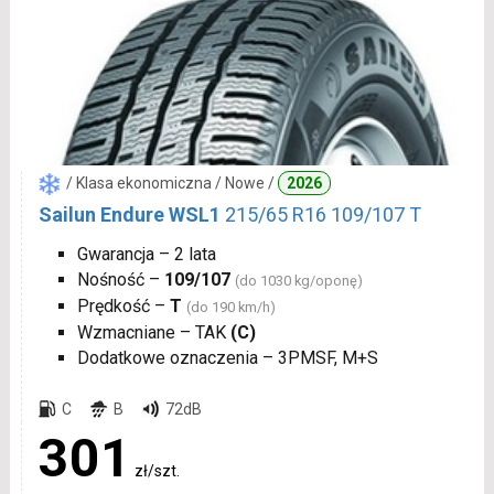
/ Klasa ekonomiczna / Nowe /
2026
Sailun Endure WSL1
215/65 R16 109/107 T
Gwarancja – 2 lata
Nośność –
109/107
(do 1030 kg/oponę)
Prędkość –
T
(do 190 km/h)
Wzmacniane – TAK
(C)
Dodatkowe oznaczenia – 3PMSF, M+S
C
B
72dB
301
zł/szt.