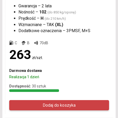
Gwarancja – 2 lata
Nośność –
102
(do 850 kg/oponę)
Prędkość –
H
(do 210 km/h)
Wzmacniane – TAK
(XL)
Dodatkowe oznaczenia – 3PMSF, M+S
C
B
70dB
263
zł/szt.
Darmowa dostawa
Realizacja 1 dzień
Dostępność:
30 sztuk