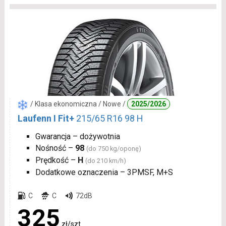
/ Klasa ekonomiczna / Nowe /
2025/2026
Laufenn I Fit+
215/65 R16 98 H
Gwarancja – dożywotnia
Nośność –
98
(do 750 kg/oponę)
Prędkość –
H
(do 210 km/h)
Dodatkowe oznaczenia – 3PMSF, M+S
C
C
72dB
325
zł/szt.