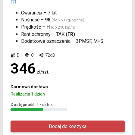
FR
Gwarancja – 7 lat
Nośność –
98
(do 750 kg/oponę)
Prędkość –
H
(do 210 km/h)
Rant ochronny – TAK
(FR)
Dodatkowe oznaczenia – 3PMSF, M+S
D
C
72dB
346
zł/szt.
Darmowa dostawa
Realizacja 1 dzień
Dostępność:
17 sztuk