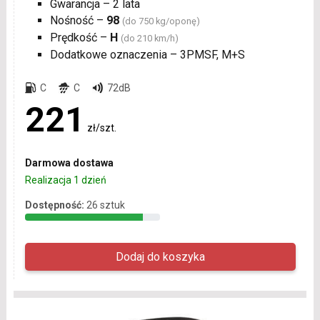
Gwarancja – 2 lata
Nośność –
98
(do 750 kg/oponę)
Prędkość –
H
(do 210 km/h)
Dodatkowe oznaczenia – 3PMSF, M+S
C
C
72dB
221
zł/szt.
Darmowa dostawa
Realizacja 1 dzień
Dostępność:
26 sztuk