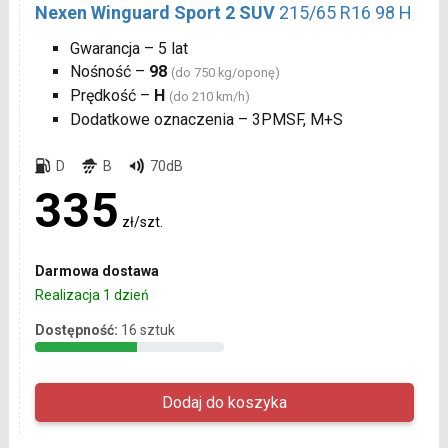
Nexen Winguard Sport 2 SUV
215/65 R16 98 H
Gwarancja – 5 lat
Nośność –
98
(do 750 kg/oponę)
Prędkość –
H
(do 210 km/h)
Dodatkowe oznaczenia – 3PMSF, M+S
D
B
70dB
335
zł/szt.
Darmowa dostawa
Realizacja 1 dzień
Dostępność:
16 sztuk