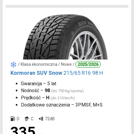
/ Klasa ekonomiczna / Nowe /
2025/2026
Kormoran SUV Snow
215/65 R16 98 H
Gwarancja – 5 lat
Nośność –
98
(do 750 kg/oponę)
Prędkość –
H
(do 210 km/h)
Dodatkowe oznaczenia – 3PMSF, M+S
D
C
72dB
335