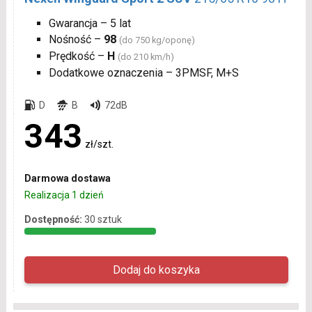
Gwarancja – 5 lat
Nośność –
98
(do 750 kg/oponę)
Prędkość –
H
(do 210 km/h)
Dodatkowe oznaczenia – 3PMSF, M+S
D
B
72dB
343
zł/szt.
Darmowa dostawa
Realizacja 1 dzień
Dostępność:
30 sztuk