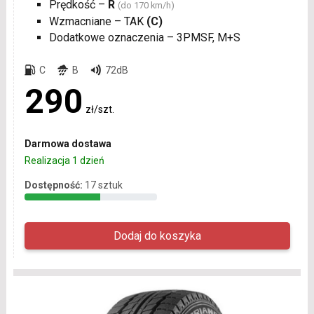
Prędkość –
R
(do 170 km/h)
Wzmacniane – TAK
(C)
Dodatkowe oznaczenia – 3PMSF, M+S
C
B
72dB
290
zł/szt.
Darmowa dostawa
Realizacja 1 dzień
Dostępność:
17 sztuk