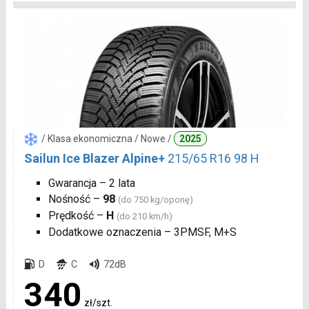
/ Klasa ekonomiczna / Nowe /
2025
Sailun Ice Blazer Alpine+
215/65 R16 98 H
Gwarancja – 2 lata
Nośność –
98
(do 750 kg/oponę)
Prędkość –
H
(do 210 km/h)
Dodatkowe oznaczenia – 3PMSF, M+S
D
C
72dB
340
zł/szt.