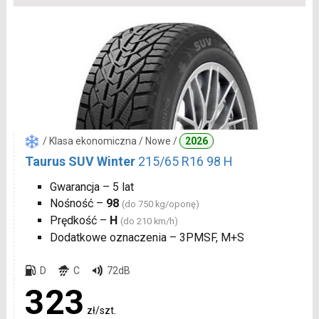
/ Klasa ekonomiczna / Nowe /
2026
Taurus SUV Winter
215/65 R16 98 H
Gwarancja – 5 lat
Nośność –
98
(do 750 kg/oponę)
Prędkość –
H
(do 210 km/h)
Dodatkowe oznaczenia – 3PMSF, M+S
D
C
72dB
323
zł/szt.