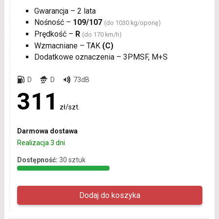
Gwarancja – 2 lata
Nośność –
109/107
(do 1030 kg/oponę)
Prędkość –
R
(do 170 km/h)
Wzmacniane – TAK
(C)
Dodatkowe oznaczenia – 3PMSF, M+S
D
D
73dB
311
zł/szt.
Darmowa dostawa
Realizacja 3 dni
Dostępność:
30 sztuk