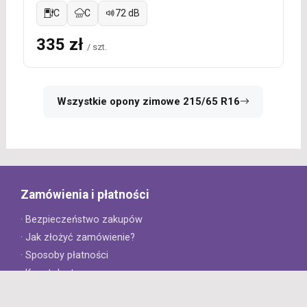
C
C
72 dB
335 zł
/ szt.
Wszystkie opony zimowe 215/65 R16
Zamówienia i płatności
· Bezpieczeństwo zakupów
· Jak złożyć zamówienie?
· Sposoby płatności
· Koszt dostawy
· Czas dostawy