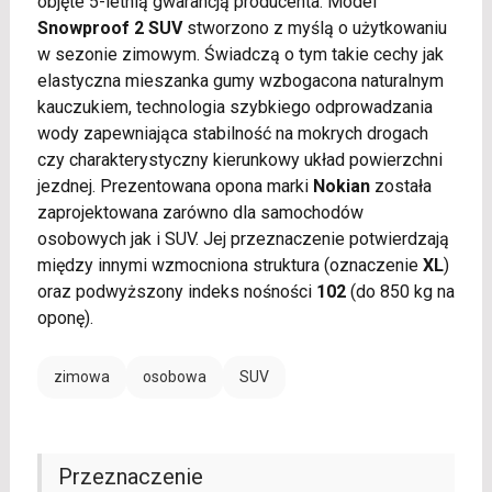
objęte 5-letnią gwarancją producenta. Model
Snowproof 2 SUV
stworzono z myślą o użytkowaniu
w sezonie zimowym. Świadczą o tym takie cechy jak
elastyczna mieszanka gumy wzbogacona naturalnym
kauczukiem, technologia szybkiego odprowadzania
wody zapewniająca stabilność na mokrych drogach
czy charakterystyczny kierunkowy układ powierzchni
jezdnej. Prezentowana opona marki
Nokian
została
zaprojektowana zarówno dla samochodów
osobowych jak i SUV. Jej przeznaczenie potwierdzają
między innymi wzmocniona struktura (oznaczenie
XL
)
oraz podwyższony indeks nośności
102
(do 850 kg na
oponę).
zimowa
osobowa
SUV
Przeznaczenie