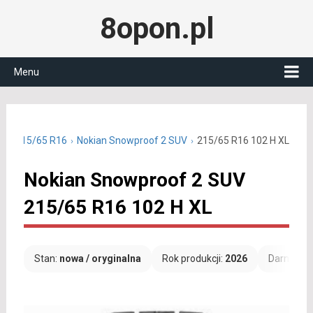
8opon.pl
Menu
we 215/65 R16
Nokian Snowproof 2 SUV
215/65 R16 102 H XL
Nokian Snowproof 2 SUV
215/65 R16 102 H XL
Stan:
nowa / oryginalna
Rok produkcji:
2026
Darmowa 