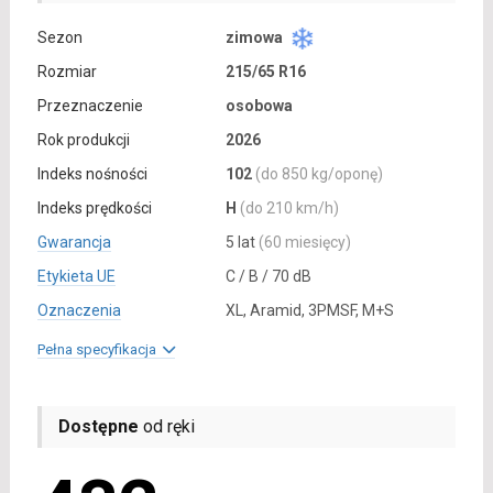
Sezon
zimowa
Rozmiar
215/65 R16
Przeznaczenie
osobowa
Rok produkcji
2026
Indeks nośności
102
(do 850 kg/oponę)
Indeks prędkości
H
(do 210 km/h)
Gwarancja
5 lat
(60 miesięcy)
Etykieta UE
C / B / 70 dB
Oznaczenia
XL, Aramid, 3PMSF, M+S
Pełna specyfikacja
Dostępne
od ręki