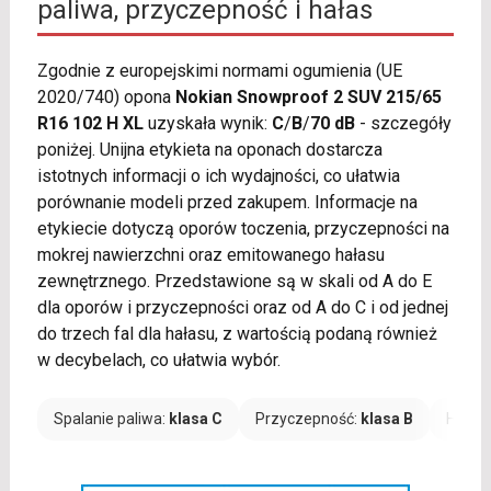
paliwa, przyczepność i hałas
Zgodnie z europejskimi normami ogumienia (UE
2020/740) opona
Nokian Snowproof 2 SUV 215/65
R16 102 H XL
uzyskała wynik:
C
/
B
/
70 dB
- szczegóły
poniżej. Unijna etykieta na oponach dostarcza
istotnych informacji o ich wydajności, co ułatwia
porównanie modeli przed zakupem. Informacje na
etykiecie dotyczą oporów toczenia, przyczepności na
mokrej nawierzchni oraz emitowanego hałasu
zewnętrznego. Przedstawione są w skali od A do E
dla oporów i przyczepności oraz od A do C i od jednej
do trzech fal dla hałasu, z wartością podaną również
w decybelach, co ułatwia wybór.
Spalanie paliwa:
klasa C
Przyczepność:
klasa B
Hałas