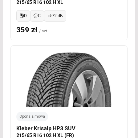
215/65 R16 102 H XL
D
C
72 dB
359 zł
/ szt.
Opona zimowa
Kleber Krisalp HP3 SUV
215/65 R16 102 H XL (FR)