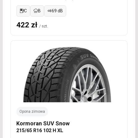
C
B
69 dB
422 zł
/ szt.
Opona zimowa
Kormoran SUV Snow
215/65 R16 102 H XL