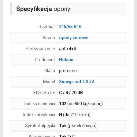
Specyfikacja
opony
Rozmiar
215/65 R16
Sezon
opony zimowe
Przeznaczenie
auta
4x4
Producent
Nokian
Klasa
premium
Model
Snowproof 2 SUV
Etykieta UE
C / B / 70 dB
Indeks nośności
102
(do 850 kg/oponę)
Indeks prędkości
H
(do 210 km/h)
Symbol alpejski
Tak
(płatek śniegu)
Wzmocnienie
Tak
(XL)