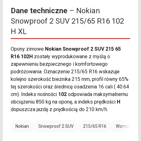
Dane techniczne
– Nokian
Snowproof 2 SUV 215/65 R16 102
H XL
Opony zimowe
Nokian Snowproof 2 SUV 215 65
R16 102H
zostały wyprodukowane z myślą o
zapewnieniu bezpiecznego i komfortowego
podróżowania. Oznaczenie 215/65 R16 wskazuje
kolejno szerokość bieżnika 215 mm, profil równy 65%
tej szerokości oraz średnicę osadzenia 16 cali ( 40.64
cm). Indeks nośności
102
odpowiada maksymalnemu
obciążeniu 850 kg na oponę, a indeks prędkości
H
dopuszcza jazdę z prędkością do 210 km/h.
Nokian
Snowproof 2 SUV
215/65 R16
Wzmocnienie