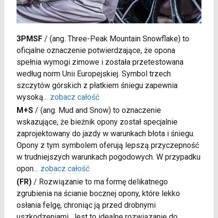
3PMSF
/
(ang. Three-Peak Mountain Snowflake) to
oficjalne oznaczenie potwierdzające, że opona
spełnia wymogi zimowe i została przetestowana
według norm Unii Europejskiej. Symbol trzech
szczytów górskich z płatkiem śniegu zapewnia
wysoką
...
zobacz całość
M+S
/
(ang. Mud and Snow) to oznaczenie
wskazujące, że bieżnik opony został specjalnie
zaprojektowany do jazdy w warunkach błota i śniegu.
Opony z tym symbolem oferują lepszą przyczepność
w trudniejszych warunkach pogodowych. W przypadku
opon
...
zobacz całość
(FR)
/
Rozwiązanie to ma formę delikatnego
zgrubienia na ścianie bocznej opony, które lekko
osłania felgę, chroniąc ją przed drobnymi
uszkodzeniami. Jest to idealne rozwiązanie do