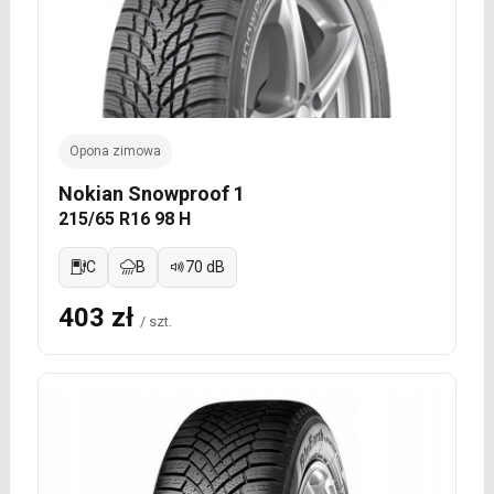
Opona zimowa
Nokian Snowproof 1
215/65 R16 98 H
C
B
70 dB
403 zł
/ szt.