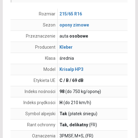
Rozmiar
215/65 R16
Sezon
opony zimowe
Przeznaczenie
auta
osobowe
Producent
Kleber
Klasa
średnia
Model
Krisalp HP3
Etykieta UE
C / B / 69 dB
Indeks nośności
98
(do 750 kg/oponę)
Indeks prędkości
H
(do 210 km/h)
Symbol alpejski
Tak
(płatek śniegu)
Rant ochronny
Tak, delikatny
(FR)
Oznaczenia
3PMSF, M+S, (FR)