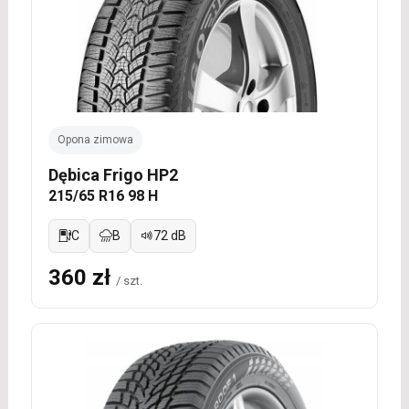
Opona zimowa
Dębica Frigo HP2
215/65 R16 98 H
C
B
72 dB
360 zł
/ szt.