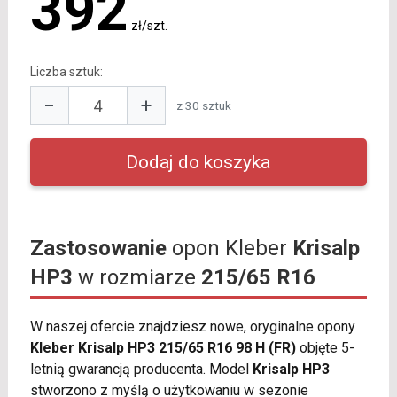
392
zł/szt.
Liczba sztuk:
−
+
z 30 sztuk
Zastosowanie
opon Kleber
Krisalp
HP3
w rozmiarze
215/65 R16
W naszej ofercie znajdziesz nowe, oryginalne opony
Kleber Krisalp HP3 215/65 R16 98 H (FR)
objęte 5-
letnią gwarancją producenta. Model
Krisalp HP3
stworzono z myślą o użytkowaniu w sezonie