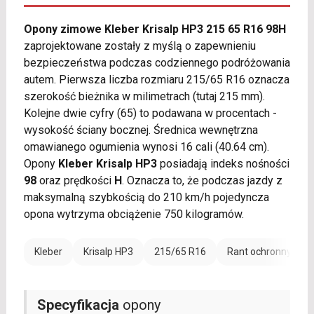
Opony zimowe Kleber Krisalp HP3 215 65 R16 98H
zaprojektowane zostały z myślą o zapewnieniu
bezpieczeństwa podczas codziennego podróżowania
autem. Pierwsza liczba rozmiaru 215/65 R16 oznacza
szerokość bieżnika w milimetrach (tutaj 215 mm).
Kolejne dwie cyfry (65) to podawana w procentach -
wysokość ściany bocznej. Średnica wewnętrzna
omawianego ogumienia wynosi 16 cali (40.64 cm).
Opony
Kleber Krisalp HP3
posiadają indeks nośności
98
oraz prędkości
H
. Oznacza to, że podczas jazdy z
maksymalną szybkością do 210 km/h pojedyncza
opona wytrzyma obciążenie 750 kilogramów.
Kleber
Krisalp HP3
215/65 R16
Rant ochronny (FR)
Specyfikacja
opony