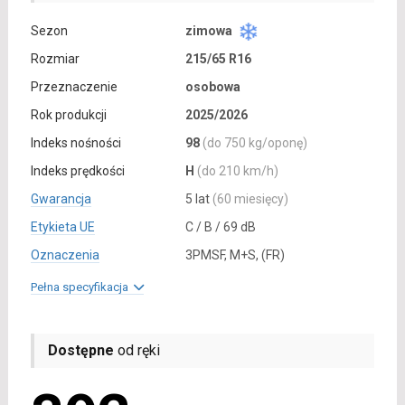
Sezon
zimowa
Rozmiar
215/65 R16
Przeznaczenie
osobowa
Rok produkcji
2025/2026
Indeks nośności
98
(do 750 kg/oponę)
Indeks prędkości
H
(do 210 km/h)
Gwarancja
5 lat
(60 miesięcy)
Etykieta UE
C / B / 69 dB
Oznaczenia
3PMSF, M+S, (FR)
Pełna specyfikacja
Dostępne
od ręki