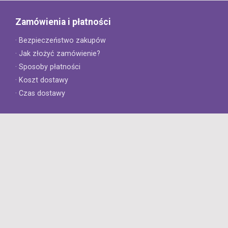
Zamówienia i płatności
· Bezpieczeństwo zakupów
· Jak złożyć zamówienie?
· Sposoby płatności
· Koszt dostawy
· Czas dostawy
Obsługa klienta
· Zwroty
· Reklamacje
· Najczęściej zadawane pytania
· Gwarancja na opony
· Kontakt
8opon.pl