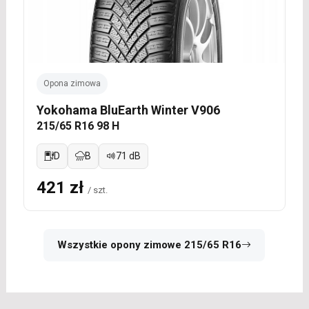
Opona zimowa
Yokohama BluEarth Winter V906
215/65 R16 98 H
D
B
71 dB
421 zł
/ szt.
Wszystkie opony zimowe 215/65 R16