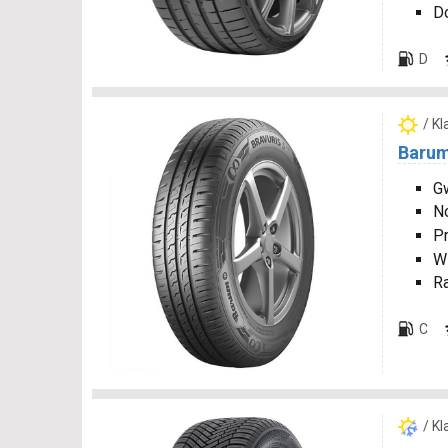
D
D
/ K
Barum
Gw
N
P
W
R
C
/ K