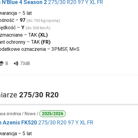
 N'Blue 4 Season 2
275/30 R20 97 Y XL FR
arancja – 5 lat
ośność –
97
(do 730 kg/oponę)
rędkość –
Y
(do 300 km/h)
zmacniane – TAK
(XL)
ant ochronny – TAK
(FR)
odatkowe oznaczenia – 3PMSF, M+S
B
73dB
iarze
275/30 R20
lasa średnia / Nowe /
2025/2026
n Azenis FK520
275/30 R20 97 Y XL FR
arancja – 5 lat