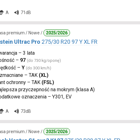
A
71dB
lasa premium / Nowe /
2025/2026
stein Ultrac Pro
275/30 R20 97 Y XL FR
arancja – 3 lata
ośność –
97
(do 730 kg/oponę)
rędkość –
Y
(do 300 km/h)
zmacniane – TAK
(XL)
ant ochronny – TAK
(FSL)
ajlepsza przyczepność na mokrym (klasa A)
odatkowe oznaczenia – Y301, EV
A
73dB
lasa premium / Nowe /
2025/2026