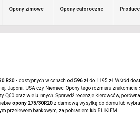
Opony zimowe
Opony całoroczne
Produce
30 R20
- dostępnych w cenach
od 596 zł
do 1195 zł. Wśród dost
kiej, Japonii, USA czy Niemiec. Opony tego rozmiaru znakomic
inity Q60 oraz wielu innych. Sprawdź recenzje kierowców, porów
Ciebie
opony 275/30R20
z darmową wysyłką do domu lub wybran
tym przelewem bankowym, za pobraniem lub BLIKIEM.