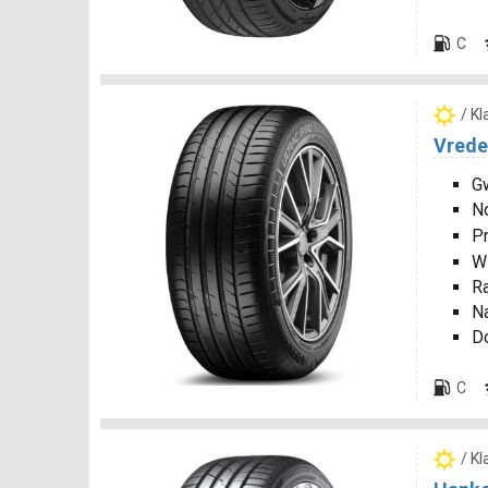
C
/ K
Vrede
Gw
N
P
W
R
N
D
C
/ K