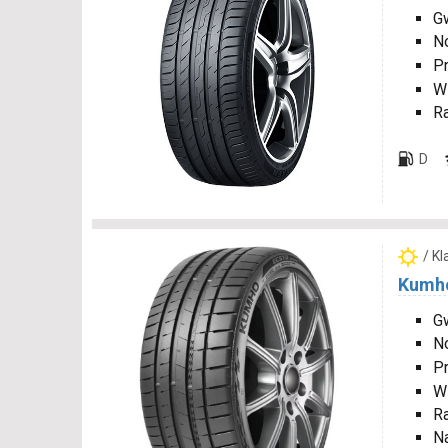
Gw
N
P
W
R
D
/ K
Kumho
Gw
N
P
W
R
N