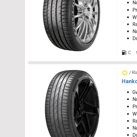
N
P
W
R
N
D
C
/ K
Hanko
G
N
P
W
R
N
D