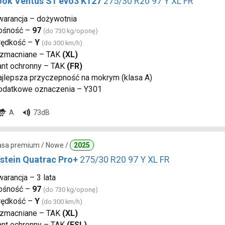
ok Ventus S1 evo3 K127
275/30 R20 97 Y XL FR
warancja – dożywotnia
ośność –
97
(do 730 kg/oponę)
rędkość –
Y
(do 300 km/h)
zmacniane – TAK
(XL)
ant ochronny – TAK
(FR)
ajlepsza przyczepność na mokrym (klasa A)
odatkowe oznaczenia – Y301
A
73dB
lasa premium / Nowe /
2025
stein Quatrac Pro+
275/30 R20 97 Y XL FR
arancja – 3 lata
ośność –
97
(do 730 kg/oponę)
rędkość –
Y
(do 300 km/h)
zmacniane – TAK
(XL)
ant ochronny – TAK
(FSL)