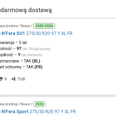
 darmową dostawą
lasa średnia / Nowe /
2025/2026
 N'Fera SU1
275/30 R20 97 Y XL FR
arancja – 5 lat
ośność –
97
(do 730 kg/oponę)
rędkość –
Y
(do 300 km/h)
zmacniane – TAK
(XL)
ant ochronny – TAK
(FR)
B
72dB
lasa średnia / Nowe /
2026
 N'Fera Sport
275/30 R20 97 Y XL FR