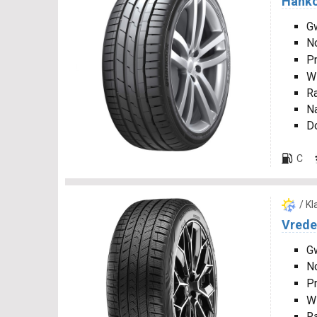
Hanko
G
N
P
W
R
N
D
C
/ K
Vrede
Gw
N
P
W
R