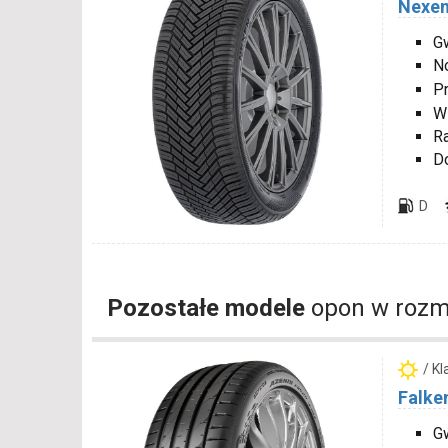
Nexen
Gw
N
P
W
R
D
D
Pozostałe modele
opon w rozm
/ K
Falke
Gw