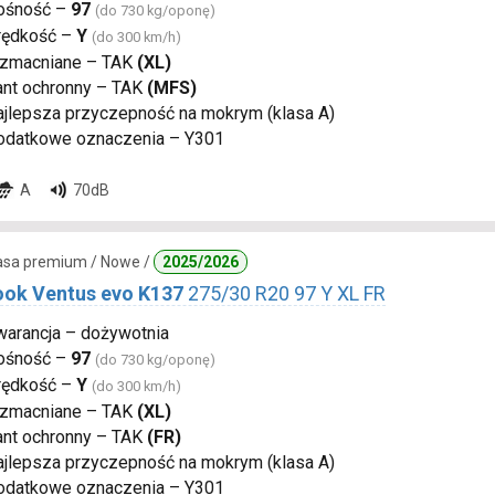
ośność –
97
(do 730 kg/oponę)
rędkość –
Y
(do 300 km/h)
zmacniane – TAK
(XL)
ant ochronny – TAK
(MFS)
ajlepsza przyczepność na mokrym (klasa A)
odatkowe oznaczenia – Y301
A
70dB
lasa premium / Nowe /
2025/2026
ok Ventus evo K137
275/30 R20 97 Y XL FR
warancja – dożywotnia
ośność –
97
(do 730 kg/oponę)
rędkość –
Y
(do 300 km/h)
zmacniane – TAK
(XL)
ant ochronny – TAK
(FR)
ajlepsza przyczepność na mokrym (klasa A)
odatkowe oznaczenia – Y301