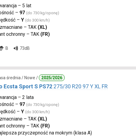
arancja – 5 lat
ośność –
97
(do 730 kg/oponę)
rędkość –
Y
(do 300 km/h)
zmacniane – TAK
(XL)
ant ochronny – TAK
(FR)
B
73dB
lasa średnia / Nowe /
2025/2026
 Ecsta Sport S PS72
275/30 R20 97 Y XL FR
arancja – 2 lata
ośność –
97
(do 730 kg/oponę)
rędkość –
Y
(do 300 km/h)
zmacniane – TAK
(XL)
ant ochronny – TAK
(FR)
ajlepsza przyczepność na mokrym (klasa A)