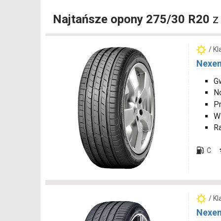
Najtańsze opony 275/30 R20
z
/ K
Nexen
Gw
N
P
W
R
C
/ K
Nexen