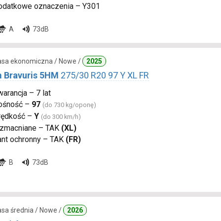
odatkowe oznaczenia – Y301
A
73dB
lasa ekonomiczna / Nowe /
2025
 Bravuris 5HM
275/30 R20 97 Y XL FR
arancja – 7 lat
ośność –
97
(do 730 kg/oponę)
rędkość –
Y
(do 300 km/h)
zmacniane – TAK
(XL)
ant ochronny – TAK
(FR)
B
73dB
lasa średnia / Nowe /
2026