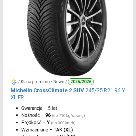
/ Klasa premium / Nowe /
2025/2026
Michelin CrossClimate 2 SUV
245/35 R21 96 Y
XL FR
Gwarancja – 5 lat
Nośność –
96
(do 710 kg/oponę)
Prędkość –
Y
(do 300 km/h)
Wzmacniane – TAK
(XL)