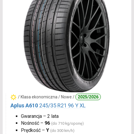
/ Klasa ekonomiczna / Nowe /
2025/2026
Aplus A610
245/35 R21 96 Y XL
Gwarancja – 2 lata
Nośność –
96
(do 710 kg/oponę)
Prędkość –
Y
(do 300 km/h)