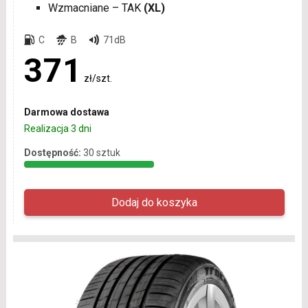
Wzmacniane – TAK
(XL)
C
B
71dB
371
zł/szt.
Darmowa dostawa
Realizacja 3 dni
Dostępność:
30 sztuk