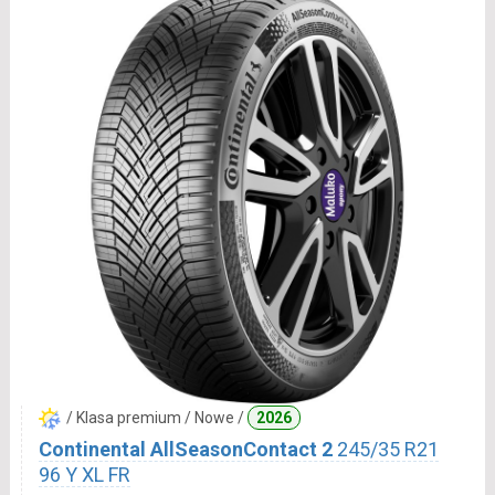
/ Klasa premium / Nowe /
2026
Continental AllSeasonContact 2
245/35 R21
96 Y XL FR