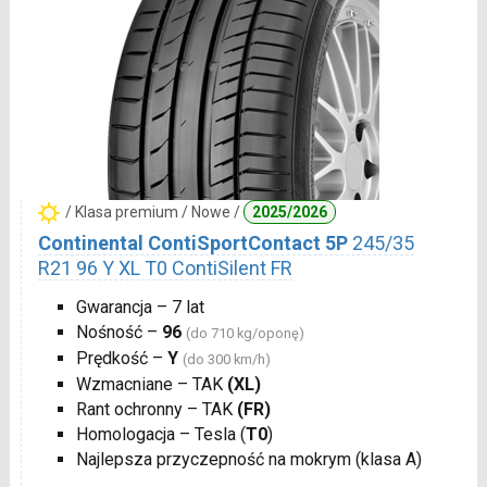
/ Klasa premium / Nowe /
2025/2026
Continental ContiSportContact 5P
245/35
R21 96 Y XL T0 ContiSilent FR
Gwarancja – 7 lat
Nośność –
96
(do 710 kg/oponę)
Prędkość –
Y
(do 300 km/h)
Wzmacniane – TAK
(XL)
Rant ochronny – TAK
(FR)
Homologacja – Tesla (
T0
)
Najlepsza przyczepność na mokrym (klasa A)