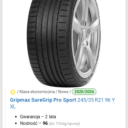
/ Klasa ekonomiczna / Nowe /
2025/2026
Gripmax SureGrip Pro Sport
245/35 R21 96 Y
XL
Gwarancja – 2 lata
Nośność –
96
(do 710 kg/oponę)