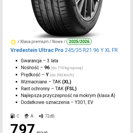
/ Klasa premium / Nowe /
2025/2026
Vredestein Ultrac Pro
245/35 R21 96 Y XL FR
Gwarancja – 3 lata
Nośność –
96
(do 710 kg/oponę)
Prędkość –
Y
(do 300 km/h)
Wzmacniane – TAK
(XL)
Rant ochronny – TAK
(FSL)
Najlepsza przyczepność na mokrym (klasa A)
Dodatkowe oznaczenia – Y301, EV
C
A
72dB
797
zł/szt.