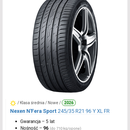
/ Klasa średnia / Nowe /
2026
Nexen N'Fera Sport
245/35 R21 96 Y XL FR
Gwarancja – 5 lat
Nośność –
96
(do 710 kg/oponę)