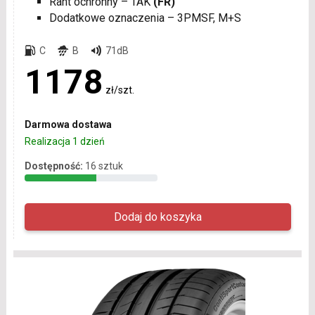
Rant ochronny – TAK
(FR)
Dodatkowe oznaczenia – 3PMSF, M+S
C
B
71dB
1178
zł/szt.
Darmowa dostawa
Realizacja 1 dzień
Dostępność:
16 sztuk