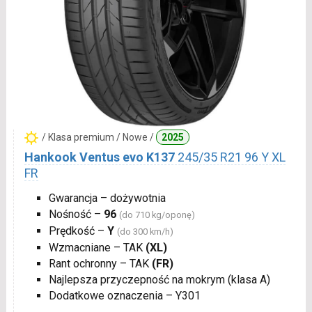
/ Klasa premium / Nowe /
2025
Hankook Ventus evo K137
245/35 R21 96 Y XL
FR
Gwarancja – dożywotnia
Nośność –
96
(do 710 kg/oponę)
Prędkość –
Y
(do 300 km/h)
Wzmacniane – TAK
(XL)
Rant ochronny – TAK
(FR)
Najlepsza przyczepność na mokrym (klasa A)
Dodatkowe oznaczenia – Y301