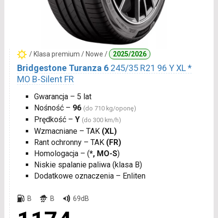
/ Klasa premium / Nowe /
2025/2026
Bridgestone Turanza 6
245/35 R21 96 Y XL *
MO B-Silent FR
Gwarancja – 5 lat
Nośność –
96
(do 710 kg/oponę)
Prędkość –
Y
(do 300 km/h)
Wzmacniane – TAK
(XL)
Rant ochronny – TAK
(FR)
Homologacja – (
*, MO-S
)
Niskie spalanie paliwa (klasa B)
Dodatkowe oznaczenia – Enliten
B
B
69dB