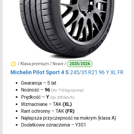
/ Klasa premium / Nowe /
2025/2026
Michelin Pilot Sport 4 S
245/35 R21 96 Y XL FR
Gwarancja – 5 lat
Nośność –
96
(do 710 kg/oponę)
Prędkość –
Y
(do 300 km/h)
Wzmacniane – TAK
(XL)
Rant ochronny – TAK
(FR)
Najlepsza przyczepność na mokrym (klasa A)
Dodatkowe oznaczenia – Y301