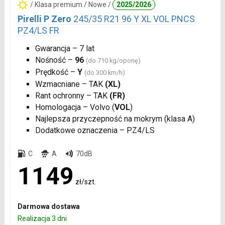
/ Klasa premium / Nowe /
2025/2026
Pirelli P Zero
245/35 R21 96 Y XL VOL PNCS
PZ4/LS FR
Gwarancja – 7 lat
Nośność –
96
(do 710 kg/oponę)
Prędkość –
Y
(do 300 km/h)
Wzmacniane – TAK
(XL)
Rant ochronny – TAK
(FR)
Homologacja – Volvo (
VOL
)
Najlepsza przyczepność na mokrym (klasa A)
Dodatkowe oznaczenia – PZ4/LS
C
A
70dB
1149
zł/szt.
Darmowa dostawa
Realizacja 3 dni