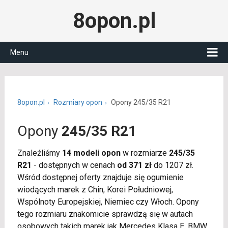
8opon.pl
Menu
8opon.pl
Rozmiary opon
Opony 245/35 R21
Opony
245/35 R21
Znaleźliśmy
14 modeli opon
w rozmiarze
245/35
R21
- dostępnych w cenach
od 371 zł
do 1207 zł.
Wśród dostępnej oferty znajduje się ogumienie
wiodących marek z Chin, Korei Południowej,
Wspólnoty Europejskiej, Niemiec czy Włoch. Opony
tego rozmiaru znakomicie sprawdzą się w autach
osobowych takich marek jak Mercedes Klasa E, BMW