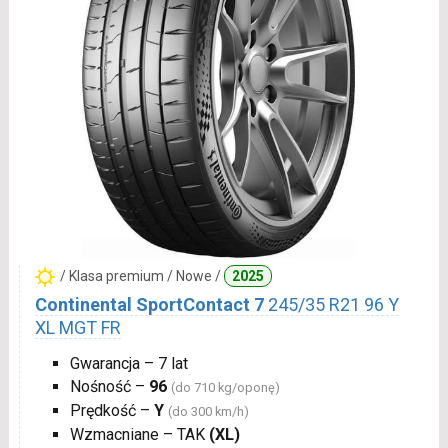
/ Klasa premium / Nowe /
2025
Continental SportContact 7
245/35 R21 96 Y
XL MGT FR
Gwarancja – 7 lat
Nośność –
96
(do 710 kg/oponę)
Prędkość –
Y
(do 300 km/h)
Wzmacniane – TAK
(XL)