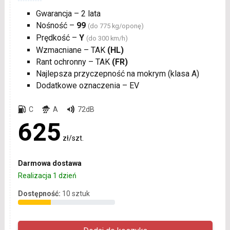
Gwarancja – 2 lata
Nośność –
99
(do 775 kg/oponę)
Prędkość –
Y
(do 300 km/h)
Wzmacniane – TAK
(HL)
Rant ochronny – TAK
(FR)
Najlepsza przyczepność na mokrym (klasa A)
Dodatkowe oznaczenia – EV
C
A
72dB
625
zł/szt.
Darmowa dostawa
Realizacja 1 dzień
Dostępność:
10 sztuk