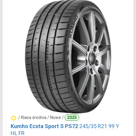
/ Klasa średnia / Nowe /
2025
Kumho Ecsta Sport S PS72
245/35 R21 99 Y
HL FR