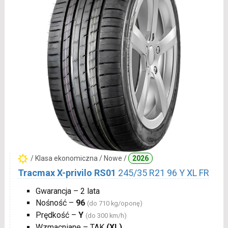
/ Klasa ekonomiczna / Nowe /
2026
Tracmax X-privilo RS01
245/35 R21 96 Y XL FR
Gwarancja – 2 lata
Nośność –
96
(do 710 kg/oponę)
Prędkość –
Y
(do 300 km/h)
Wzmacniane – TAK
(XL)