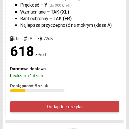
Prędkość –
Y
(do 300 km/h)
Wzmacniane – TAK
(XL)
Rant ochronny – TAK
(FR)
Najlepsza przyczepność na mokrym (klasa A)
D
A
72dB
618
zł/szt.
Darmowa dostawa
Realizacja 1 dzień
Dostępność:
8 sztuk