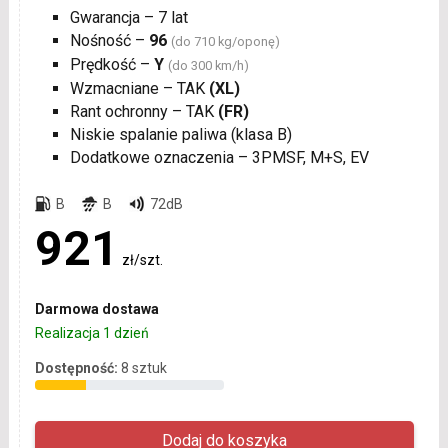
Gwarancja – 7 lat
Nośność –
96
(do 710 kg/oponę)
Prędkość –
Y
(do 300 km/h)
Wzmacniane – TAK
(XL)
Rant ochronny – TAK
(FR)
Niskie spalanie paliwa (klasa B)
Dodatkowe oznaczenia – 3PMSF, M+S, EV
B
B
72dB
921
zł/szt.
Darmowa dostawa
Realizacja 1 dzień
Dostępność:
8 sztuk