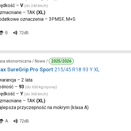
rędkość –
V
(do 240 km/h)
zmacniane – TAK
(XL)
odatkowe oznaczenia – 3PMSF, M+S
B
72dB
lasa ekonomiczna / Nowe /
2025/2026
ax SureGrip Pro Sport
215/45 R18 93 Y XL
arancja – 2 lata
ośność –
93
(do 650 kg/oponę)
rędkość –
Y
(do 300 km/h)
zmacniane – TAK
(XL)
ajlepsza przyczepność na mokrym (klasa A)
A
72dB