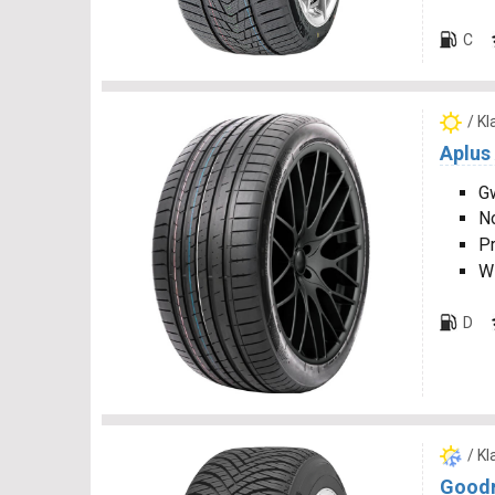
C
/ K
Aplus
Gw
N
P
W
D
/ K
Goodr