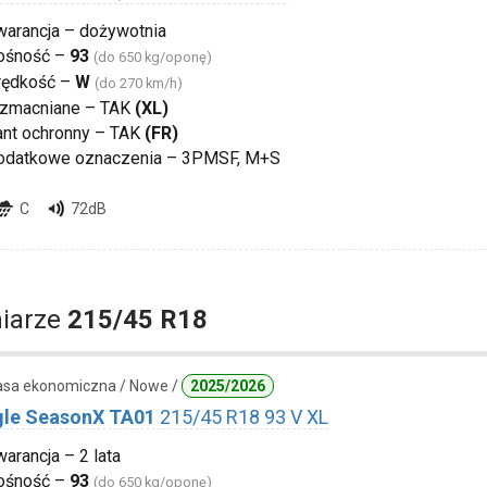
warancja – dożywotnia
ośność –
93
(do 650 kg/oponę)
rędkość –
W
(do 270 km/h)
zmacniane – TAK
(XL)
ant ochronny – TAK
(FR)
odatkowe oznaczenia – 3PMSF, M+S
C
72dB
iarze
215/45 R18
lasa ekonomiczna / Nowe /
2025/2026
gle SeasonX TA01
215/45 R18 93 V XL
arancja – 2 lata
ośność –
93
(do 650 kg/oponę)