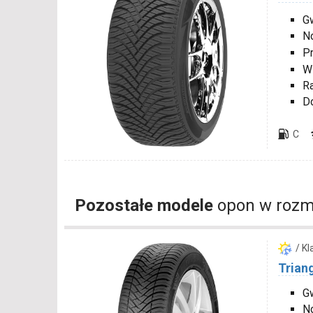
G
N
P
W
R
D
C
Pozostałe modele
opon w rozm
/ K
Trian
Gw
N