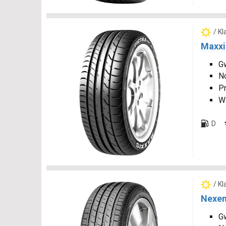
/ K
Maxxi
Gw
N
P
W
D
/ K
Nexen
Gw