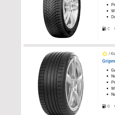
P
W
D
C
/ K
Gripm
Gw
N
P
W
N
D