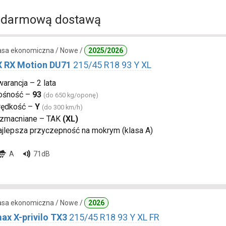
 darmową dostawą
lasa ekonomiczna / Nowe /
2025/2026
 RX Motion DU71
215/45 R18 93 Y XL
arancja – 2 lata
ośność –
93
(do 650 kg/oponę)
rędkość –
Y
(do 300 km/h)
zmacniane – TAK
(XL)
ajlepsza przyczepność na mokrym (klasa A)
A
71dB
lasa ekonomiczna / Nowe /
2026
ax X-privilo TX3
215/45 R18 93 Y XL FR