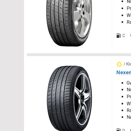
N
P
W
R
C
/ K
Nexen
Gw
N
P
W
R
N
D