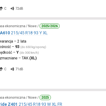
C
72dB
lasa ekonomiczna / Nowe /
2025/2026
 A610
215/45 R18 93 Y XL
arancja – 2 lata
ośność –
93
(do 650 kg/oponę)
rędkość –
Y
(do 300 km/h)
zmacniane – TAK
(XL)
C
71dB
lasa ekonomiczna / Nowe /
2025
ide Z401
215/45 R18 93 W XL FR