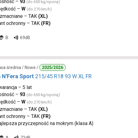
ośność –
93
(do 650 kg/oponę)
rędkość –
W
(do 270 km/h)
zmacniane – TAK
(XL)
ant ochronny – TAK
(FR)
B
69dB
lasa średnia / Nowe /
2025/2026
 N'Fera Sport
215/45 R18 93 W XL FR
arancja – 5 lat
ośność –
93
(do 650 kg/oponę)
rędkość –
W
(do 270 km/h)
zmacniane – TAK
(XL)
ant ochronny – TAK
(FR)
ajlepsza przyczepność na mokrym (klasa A)
A
72dB