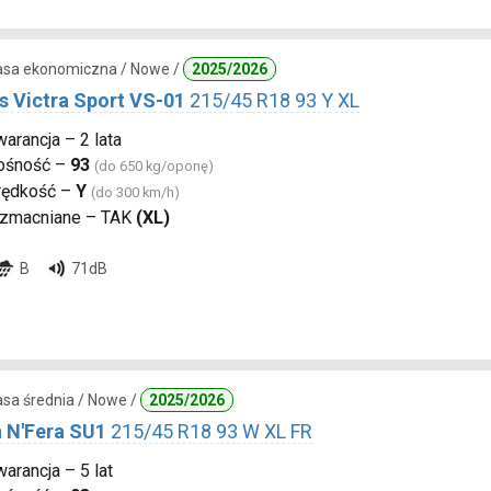
lasa ekonomiczna / Nowe /
2025/2026
s Victra Sport VS-01
215/45 R18 93 Y XL
arancja – 2 lata
ośność –
93
(do 650 kg/oponę)
rędkość –
Y
(do 300 km/h)
zmacniane – TAK
(XL)
B
71dB
lasa średnia / Nowe /
2025/2026
 N'Fera SU1
215/45 R18 93 W XL FR
arancja – 5 lat