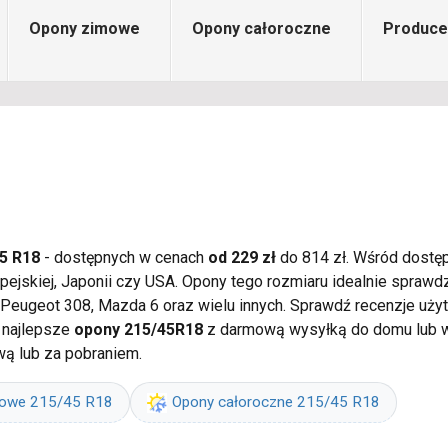
Opony zimowe
Opony całoroczne
Produce
5 R18
- dostępnych w cenach
od 229 zł
do 814 zł. Wśród dostęp
opejskiej, Japonii czy USA. Opony tego rozmiaru idealnie spr
, Peugeot 308, Mazda 6 oraz wielu innych. Sprawdź recenzje uży
 najlepsze
opony 215/45R18
z darmową wysyłką do domu lub w
wą lub za pobraniem.
mowe 215/45 R18
Opony całoroczne 215/45 R18