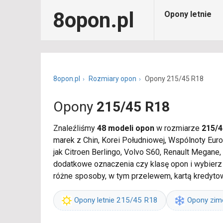
8opon.pl
Opony letnie
8opon.pl
Rozmiary opon
Opony 215/45 R18
Opony
215/45 R18
Znaleźliśmy
48 modeli opon
w rozmiarze
215/4
marek z Chin, Korei Południowej, Wspólnoty Eur
jak Citroen Berlingo, Volvo S60, Renault Megane
dodatkowe oznaczenia czy klasę opon i wybierz
różne sposoby, w tym przelewem, kartą kredyto
Opony letnie 215/45 R18
Opony zi