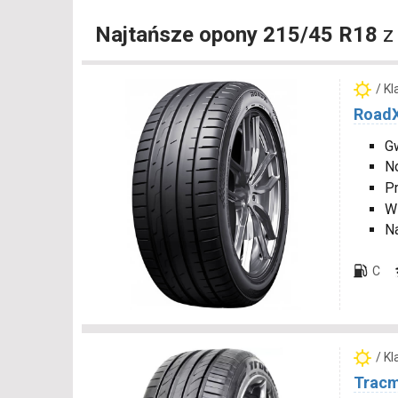
Najtańsze opony 215/45 R18
z
/ K
RoadX
Gw
N
P
W
N
C
/ K
Tracm