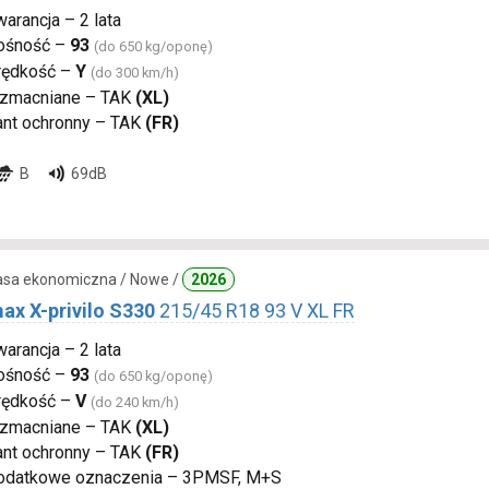
arancja – 2 lata
ośność –
93
(do 650 kg/oponę)
rędkość –
Y
(do 300 km/h)
zmacniane – TAK
(XL)
ant ochronny – TAK
(FR)
B
69dB
lasa ekonomiczna / Nowe /
2026
ax X-privilo S330
215/45 R18 93 V XL FR
arancja – 2 lata
ośność –
93
(do 650 kg/oponę)
rędkość –
V
(do 240 km/h)
zmacniane – TAK
(XL)
ant ochronny – TAK
(FR)
odatkowe oznaczenia – 3PMSF, M+S