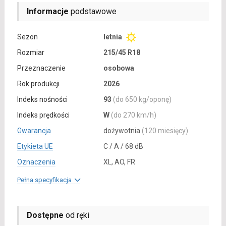
Informacje
podstawowe
Sezon
letnia
Rozmiar
215/45 R18
Przeznaczenie
osobowa
Rok produkcji
2026
Indeks nośności
93
(do 650 kg/oponę)
Indeks prędkości
W
(do 270 km/h)
Gwarancja
dożywotnia
(120 miesięcy)
Etykieta UE
C / A / 68 dB
Oznaczenia
XL, AO, FR
Pełna specyfikacja
Dostępne
od ręki