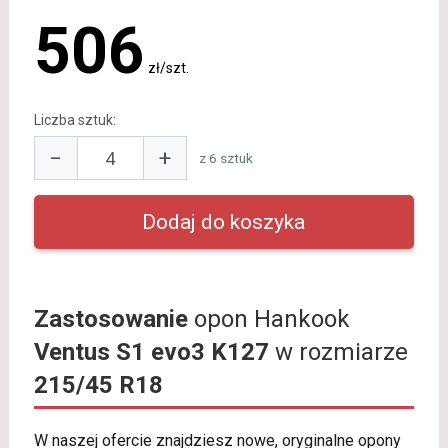
506
zł/szt.
Liczba sztuk:
−
+
z 6 sztuk
Zastosowanie
opon Hankook
Ventus S1 evo3 K127
w rozmiarze
215/45 R18
W naszej ofercie znajdziesz nowe, oryginalne opony