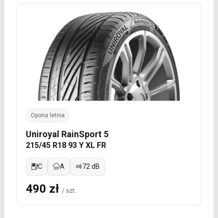
Opona letnia
Uniroyal RainSport 5
215/45 R18 93 Y XL FR
C
A
72 dB
490 zł
/ szt.