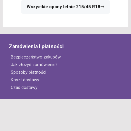
Wszystkie opony letnie 215/45 R18
Zamówienia i płatności
· Bezpieczeństwo zakupów
· Jak złożyć zamówienie?
· Sposoby płatności
· Koszt dostawy
· Czas dostawy
Obsługa klienta
· Zwroty
· Reklamacje
· Najczęściej zadawane pytania