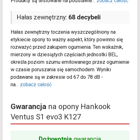
Produkty są testowane na podstawie
...
zobacz całość
Hałas zewnętrzny:
68 decybeli
Hałas zewnętrzny toczenia wyszczególniony na
etykiecie opony to ważny aspekt, który powinno się
rozważyć przed zakupem ogumienia. Ten wskaźnik,
mierzony w dziesiątych częściach jednostki BEL,
określa poziom szumu emitowanego przez ogumienie
w czasie poruszania się samochodem. Wyniki
podawane są w zakresie od 67 do 78 dB -
na
...
zobacz całość
Gwarancja
na opony Hankook
Ventus S1 evo3 K127
Dożywotnia
gwarancja