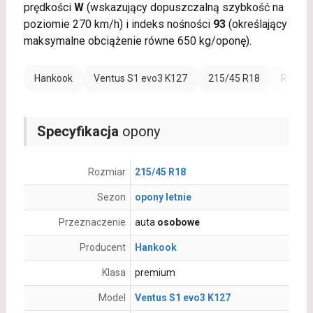
prędkości
W
(wskazujący dopuszczalną szybkość na
poziomie 270 km/h) i indeks nośności
93
(określający
maksymalne obciążenie równe 650 kg/oponę).
Hankook
Ventus S1 evo3 K127
215/45 R18
Rant o
Specyfikacja
opony
Rozmiar
215/45 R18
Sezon
opony letnie
Przeznaczenie
auta
osobowe
Producent
Hankook
Klasa
premium
Model
Ventus S1 evo3 K127