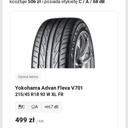
kosztuje
506 zł
i posiada etykietę
C / A / 68 dB
.
Opona letnia
Yokohama Advan Fleva V701
215/45 R18 93 W XL FR
C
A
67 dB
499 zł
/ szt.