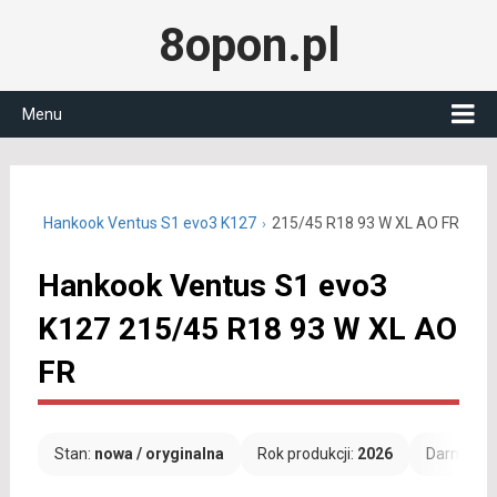
8opon.pl
Menu
 R18
Hankook Ventus S1 evo3 K127
215/45 R18 93 W XL AO FR
Hankook Ventus S1 evo3
K127 215/45 R18 93 W XL AO
FR
Stan:
nowa / oryginalna
Rok produkcji:
2026
Darmowa 