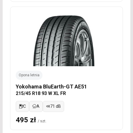
Opona letnia
Yokohama BluEarth-GT AE51
215/45 R18 93 W XL FR
C
A
71 dB
495 zł
/ szt.