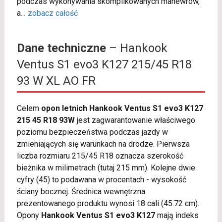
podczas wykonywania skomplikowanych manewrów,
a
...
zobacz całość
Dane techniczne
– Hankook
Ventus S1 evo3 K127 215/45 R18
93 W XL AO FR
Celem
opon letnich Hankook Ventus S1 evo3 K127
215 45 R18 93W
jest zagwarantowanie właściwego
poziomu bezpieczeństwa podczas jazdy w
zmieniających się warunkach na drodze. Pierwsza
liczba rozmiaru 215/45 R18 oznacza szerokość
bieżnika w milimetrach (tutaj 215 mm). Kolejne dwie
cyfry (45) to podawana w procentach - wysokość
ściany bocznej. Średnica wewnętrzna
prezentowanego produktu wynosi 18 cali (45.72 cm).
Opony
Hankook Ventus S1 evo3 K127
mają indeks