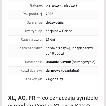
Gatunek
pierwszy
(najlepszy)
Rok produkcji
2026
Gwarancja
dożywotnia
Dystrybucja
oficjalna w Polsce
Czas na zwrot
21 dni
Bezpieczeństwo
Każdą przesyłkę ubezpieczamy
do 10 000 zł
Dostępność
Ostatnie 6 sztuk
(na magazynie)
Koszt dostawy
darmowa
(bezpłatna)
Czas wysyłki
24 godziny
XL, AO, FR
– co oznaczają symbole
w modelu Ventus S1 evo3 K127?