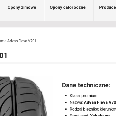
Opony zimowe
Opony całoroczne
Produce
ama Advan Fleva V701
701
Dane techniczne:
Klasa: premium
Nazwa:
Advan Fleva V7
Rodzaj bieżnika: kierunk
Producent:
Yokohama