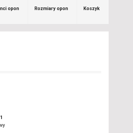
nci opon
Rozmiary opon
Koszyk
01
owy