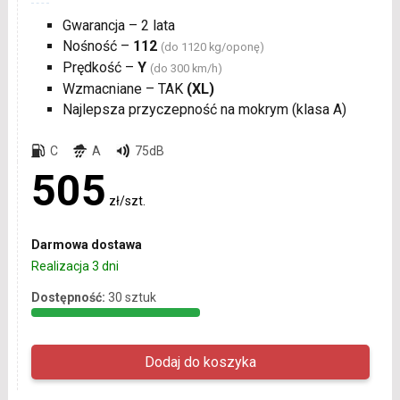
Gwarancja – 2 lata
Nośność –
112
(do 1120 kg/oponę)
Prędkość –
Y
(do 300 km/h)
Wzmacniane – TAK
(XL)
Najlepsza przyczepność na mokrym (klasa A)
C
A
75dB
505
zł/szt.
Darmowa dostawa
Realizacja 3 dni
Dostępność:
30 sztuk