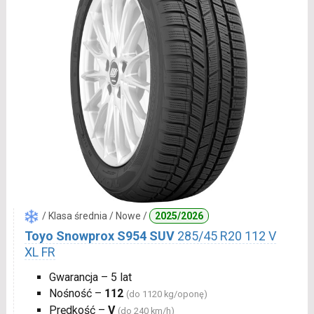
/ Klasa średnia / Nowe /
2025/2026
Toyo Snowprox S954 SUV
285/45 R20 112 V
XL FR
Gwarancja – 5 lat
Nośność –
112
(do 1120 kg/oponę)
Prędkość –
V
(do 240 km/h)