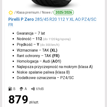
/ Klasa premium / Nowe /
2025/2026
Pirelli P Zero
285/45 R20 112 Y XL AO PZ4/SC
FR
Gwarancja – 7 lat
Nośność –
112
(do 1120 kg/oponę)
Prędkość –
Y
(do 300 km/h)
Wzmacniane – TAK
(XL)
Rant ochronny – TAK
(FR)
Homologacja – Audi (
AO1
)
Najlepsza przyczepność na mokrym (klasa A)
Niskie spalanie paliwa (klasa B)
Dodatkowe oznaczenia – PZ4/SC
B
A
69dB
879
zł/szt.