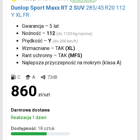
Dunlop Sport Maxx RT 2 SUV
285/45 R20 112
Y XL FR
Gwarancja – 5 lat
Nośność –
112
(do 1120 kg/oponę)
Prędkość –
Y
(do 300 km/h)
Wzmacniane – TAK
(XL)
Rant ochronny – TAK
(MFS)
Najlepsza przyczepność na mokrym (klasa A)
C
A
73dB
860
zł/szt.
Darmowa dostawa
Realizacja 1 dzień
Dostępność:
18 sztuk