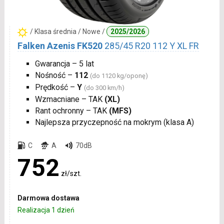
/ Klasa średnia / Nowe /
2025/2026
Falken Azenis FK520
285/45 R20 112 Y XL FR
Gwarancja – 5 lat
Nośność –
112
(do 1120 kg/oponę)
Prędkość –
Y
(do 300 km/h)
Wzmacniane – TAK
(XL)
Rant ochronny – TAK
(MFS)
Najlepsza przyczepność na mokrym (klasa A)
C
A
70dB
752
zł/szt.
Darmowa dostawa
Realizacja 1 dzień