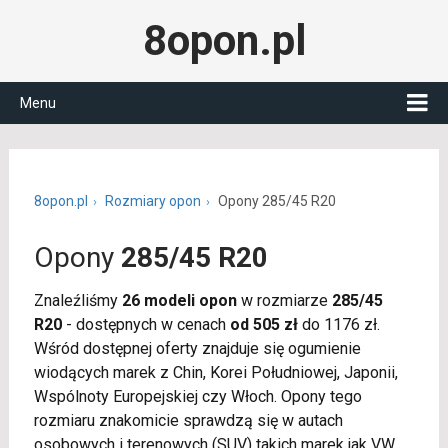
8opon.pl
Menu
8opon.pl
Rozmiary opon
Opony 285/45 R20
Opony
285/45 R20
Znaleźliśmy
26 modeli opon
w rozmiarze
285/45
R20
- dostępnych w cenach
od 505 zł
do 1176 zł.
Wśród dostępnej oferty znajduje się ogumienie
wiodących marek z Chin, Korei Południowej, Japonii,
Wspólnoty Europejskiej czy Włoch. Opony tego
rozmiaru znakomicie sprawdzą się w autach
osobowych i terenowych (SUV) takich marek jak VW