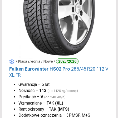
/ Klasa średnia / Nowe /
2025/2026
Falken Eurowinter HS02 Pro
285/45 R20 112 V
XL FR
Gwarancja – 5 lat
Nośność –
112
(do 1120 kg/oponę)
Prędkość –
V
(do 240 km/h)
Wzmacniane – TAK
(XL)
Rant ochronny – TAK
(MFS)
Dodatkowe oznaczenia – 3PMSF, M+S