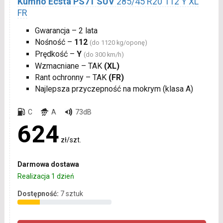
Kumho Ecsta PS71 SUV
285/45 R20 112 Y XL
FR
Gwarancja – 2 lata
Nośność –
112
(do 1120 kg/oponę)
Prędkość –
Y
(do 300 km/h)
Wzmacniane – TAK
(XL)
Rant ochronny – TAK
(FR)
Najlepsza przyczepność na mokrym (klasa A)
C
A
73dB
624
zł/szt.
Darmowa dostawa
Realizacja 1 dzień
Dostępność:
7 sztuk