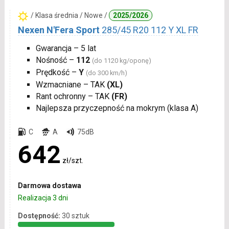
/ Klasa średnia / Nowe /
2025/2026
Nexen N'Fera Sport
285/45 R20 112 Y XL FR
Gwarancja – 5 lat
Nośność –
112
(do 1120 kg/oponę)
Prędkość –
Y
(do 300 km/h)
Wzmacniane – TAK
(XL)
Rant ochronny – TAK
(FR)
Najlepsza przyczepność na mokrym (klasa A)
C
A
75dB
642
zł/szt.
Darmowa dostawa
Realizacja 3 dni
Dostępność:
30 sztuk