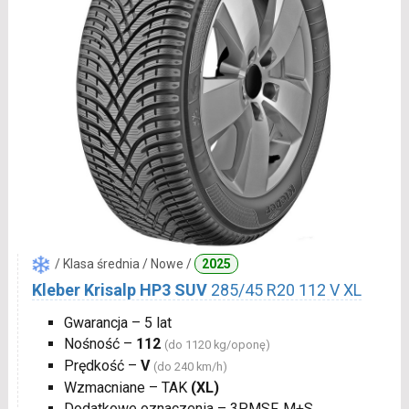
/ Klasa średnia / Nowe /
2025
Kleber Krisalp HP3 SUV
285/45 R20 112 V XL
Gwarancja – 5 lat
Nośność –
112
(do 1120 kg/oponę)
Prędkość –
V
(do 240 km/h)
Wzmacniane – TAK
(XL)
Dodatkowe oznaczenia – 3PMSF, M+S