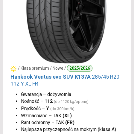
/ Klasa premium / Nowe /
2025/2026
Hankook Ventus evo SUV K137A
285/45 R20
112 Y XL FR
Gwarancja – dożywotnia
Nośność –
112
(do 1120 kg/oponę)
Prędkość –
Y
(do 300 km/h)
Wzmacniane – TAK
(XL)
Rant ochronny – TAK
(FR)
Najlepsza przyczepność na mokrym (klasa A)