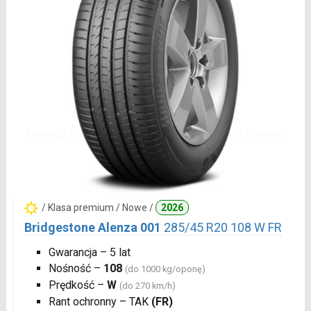
/ Klasa premium / Nowe /
2026
Bridgestone Alenza 001
285/45 R20 108 W FR
Gwarancja – 5 lat
Nośność –
108
(do 1000 kg/oponę)
Prędkość –
W
(do 270 km/h)
Rant ochronny – TAK
(FR)