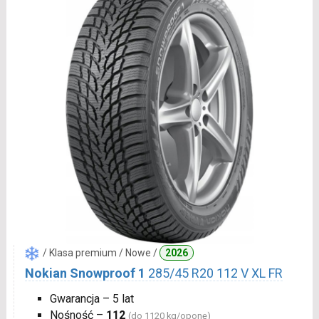
/ Klasa premium / Nowe /
2026
Nokian Snowproof 1
285/45 R20 112 V XL FR
Gwarancja – 5 lat
Nośność –
112
(do 1120 kg/oponę)