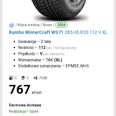
/ Klasa średnia / Nowe /
2026
Kumho WinterCraft WS71
285/45 R20 112 V XL
Gwarancja – 2 lata
Nośność –
112
(do 1120 kg/oponę)
Prędkość –
V
(do 240 km/h)
Wzmacniane – TAK
(XL)
Dodatkowe oznaczenia – 3PMSF, M+S
C
C
75dB
767
zł/szt.
Darmowa dostawa
Realizacja 1 dzień