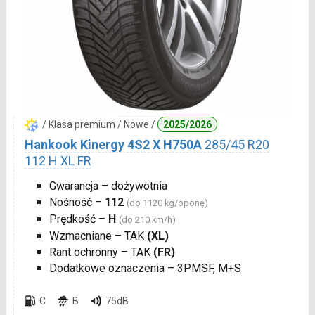
/ Klasa premium / Nowe /
2025/2026
Hankook Kinergy 4S2 X H750A
285/45 R20
112 H XL FR
Gwarancja – dożywotnia
Nośność –
112
(do 1120 kg/oponę)
Prędkość –
H
(do 210 km/h)
Wzmacniane – TAK
(XL)
Rant ochronny – TAK
(FR)
Dodatkowe oznaczenia – 3PMSF, M+S
C
B
75dB