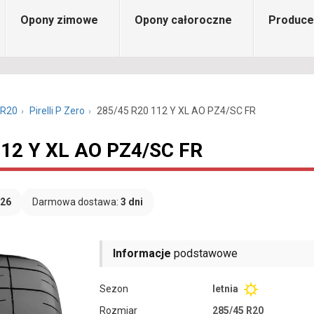
Opony zimowe
Opony całoroczne
Produce
 R20
Pirelli P Zero
285/45 R20 112 Y XL AO PZ4/SC FR
 112 Y XL AO PZ4/SC FR
026
Darmowa dostawa:
3 dni
Informacje
podstawowe
Sezon
letnia
Rozmiar
285/45 R20