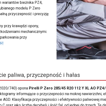
ch wariantów bieżnika PZ4,
 lubianego modelu P Zero
malną przyczepność i precyzję
my przy krawędzi opony,
szkodzeniami mechanicznymi.
 parkowania przy
ść
ie paliwa, przyczepność i hałas
 2020/740) opona
Pirelli P Zero 285/45 R20 112 Y XL AO PZ4
ę piktogramy informujące o przyczepności na mokrej nawierzchni,
AGD. Klasyfikacja przyczepności i efektywności paliwowej mieś
C oraz jako liczba decybeli i ilość fal, od jednej do trzech. Te