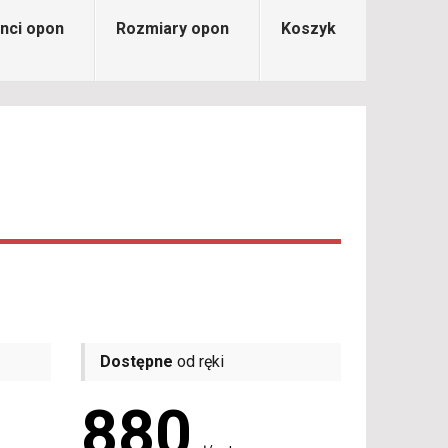
nci opon
Rozmiary opon
Koszyk
Dostępne
od ręki
880