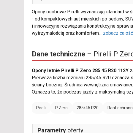
Opony osobowe Pirelli wyznaczają standard w ś
- od kompaktowych aut miejskich po sedany, SUV
i innowacyjne rozwiązania konstrukcyjne sprawia
wytrzymałością oraz komfortem
...
zobacz całość
Dane techniczne
– Pirelli P Ze
Opony letnie Pirelli P Zero 285 45 R20 112Y
z
Pierwsza liczba rozmiaru 285/45 R20 oznacza sz
ściany bocznej. Średnica wewnętrzna omawianeg
Oznacza to, że podczas jazdy z maksymalną sz
Pirelli
P Zero
285/45 R20
Rant ochronn
Parametry
oferty