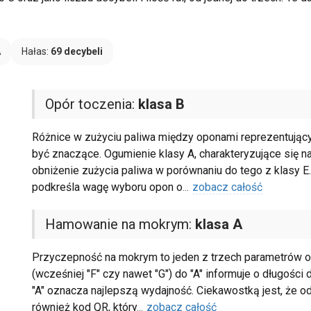
A
Hałas:
69 decybeli
Opór toczenia:
klasa B
Różnice w zużyciu paliwa między oponami reprezentując
być znaczące. Ogumienie klasy A, charakteryzujące się 
obniżenie zużycia paliwa w porównaniu do tego z klasy E. 
podkreśla wagę wyboru opon o
...
zobacz całość
Hamowanie na mokrym:
klasa A
Przyczepność na mokrym to jeden z trzech parametrów oce
(wcześniej "F" czy nawet "G") do "A" informuje o długości
"A" oznacza najlepszą wydajność. Ciekawostką jest, że od
również kod QR, który
...
zobacz całość