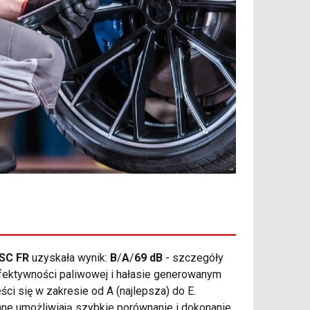
/SC FR
uzyskała wynik:
B
/
A
/
69 dB
- szczegóły
 efektywności paliwowej i hałasie generowanym
ci się w zakresie od A (najlepsza) do E.
 dane umożliwiają szybkie porównanie i dokonanie