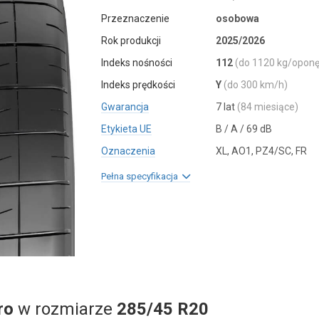
Przeznaczenie
osobowa
Rok produkcji
2025/2026
Indeks nośności
112
(do 1120 kg/oponę
Indeks prędkości
Y
(do 300 km/h)
Gwarancja
7 lat
(84 miesiące)
Etykieta UE
B / A / 69 dB
Oznaczenia
XL, AO1, PZ4/SC, FR
Pełna specyfikacja
ro
w rozmiarze
285/45 R20