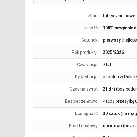
Stan
fabrycznie
nowe
Jakość
100% oryginalne
Gatunek
pierwszy
(najlep
Rok produkcji
2025/2026
Gwarancja
7 lat
Dystrybucja
oficjalna w Polsce
Czas na zwrot
21 dni
(bez podan
Bezpieczeństwo
Każdą przesyłkę 
Dostępność
30 sztuk
(na mag
Koszt dostawy
darmowa
(bezpł