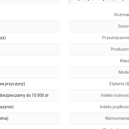
Rozmia
Sezo
szy)
Przeznaczeni
Producen
Klas
Mode
ia przyczyny)
Etykieta U
ubezpieczamy do 10 000 zł
Indeks nośnośc
azynie)
Indeks prędkośc
atna)
Wzmocnieni