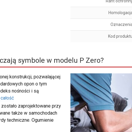
Rant ochronn
Homologacj
Oznaczeni
Kod produkt
czają symbole w modelu P Zero?
nej konstrukcji, pozwalającej
ndardowych opon o tym
deks nośności i są
 całość
 zostało zaprojektowane przy
sowane także w samochodach
rdy techniczne. Ogumienie