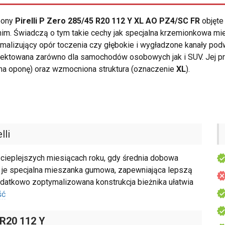
opony
Pirelli P Zero 285/45 R20 112 Y XL AO PZ4/SC FR
objęte
nim. Świadczą o tym takie cechy jak specjalna krzemionkowa 
imalizujący opór toczenia czy głębokie i wygładzone kanały po
jektowana zarówno dla samochodów osobowych jak i SUV. Jej p
na oponę) oraz wzmocniona struktura (oznaczenie
XL
).
lli
 cieplejszych miesiącach roku, gdy średnia dobowa
a je specjalna mieszanka gumowa, zapewniająca lepszą
odatkowo zoptymalizowana konstrukcja bieżnika ułatwia
ść
 R20 112 Y