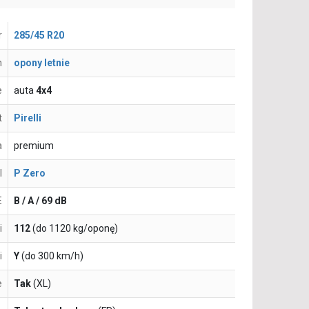
r
285/45 R20
n
opony letnie
e
auta
4x4
t
Pirelli
a
premium
l
P Zero
E
B / A / 69 dB
i
112
(do 1120 kg/oponę)
i
Y
(do 300 km/h)
e
Tak
(XL)