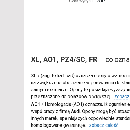
Czas wysyłki
3 dni
XL, AO1, PZ4/SC, FR
– co ozna
XL
/
(ang. Extra Load) oznacza opony o wzmocnio
na zwiększone obciążenie w porównaniu do sta
samym rozmiarze. Opony te posiadają wyższy in
przeznaczone do pojazdów o większej
...
zobacz
AO1
/
Homologacja (AO1) oznacza, iż ogumienie
współpracy z firmą Audi. Opony mogą być sto
innych marek, spełniających odpowiednie standa
homologowane gwarantuje
...
zobacz całość