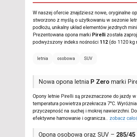
W naszej ofercie znajdziesz nowe, oryginalne 
stworzono z myślą o użytkowaniu w sezonie let
podłożu, unikalny układ elementów jezdnych min
Prezentowana opona marki
Pirelli
została zapro
podwyższony indeks nośności
112
(do 1120 kg 
letnia
osobowa
SUV
Nowa opona letnia
P Zero
marki Pire
Opony letnie Pirelli są przeznaczone do jazdy w
temperatura powietrza przekracza 7°C. Wyróżni
przyczepność na suchej i mokrej nawierzchni. D
efektywne hamowanie i ogranicza
...
zobacz cało
Opona osobowa oraz SUV –
285/45