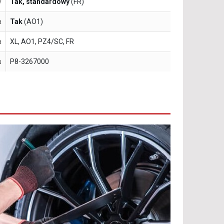
y
Tak, standardowy
(FR)
a
Tak
(AO1)
a
XL, AO1, PZ4/SC, FR
u
P8-3267000