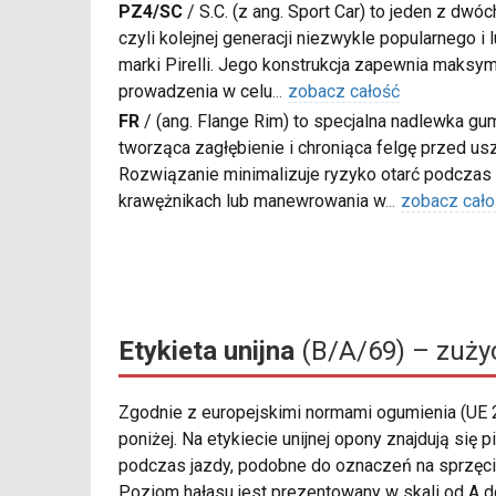
PZ4/SC
/
S.C. (z ang. Sport Car) to jeden z dwó
czyli kolejnej generacji niezwykle popularnego i
marki Pirelli. Jego konstrukcja zapewnia maksy
prowadzenia w celu
...
zobacz całość
FR
/
(ang. Flange Rim) to specjalna nadlewka gu
tworząca zagłębienie i chroniąca felgę przed u
Rozwiązanie minimalizuje ryzyko otarć podczas
krawężnikach lub manewrowania w
...
zobacz cało
Etykieta unijna
(B/A/69) – zużyc
Zgodnie z europejskimi normami ogumienia (UE
poniżej. Na etykiecie unijnej opony znajdują si
podczas jazdy, podobne do oznaczeń na sprzęcie 
Poziom hałasu jest prezentowany w skali od A do 