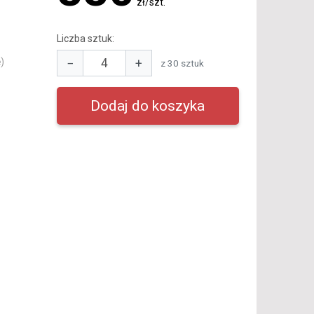
zł/szt.
Liczba sztuk:
−
+
)
z 30 sztuk