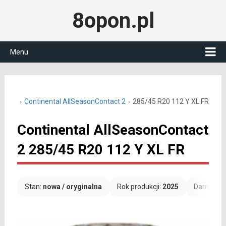
8opon.pl
Menu
0 cali
Continental AllSeasonContact 2
285/45 R20 112 Y XL FR
Continental AllSeasonContact
2 285/45 R20 112 Y XL FR
Stan:
nowa / oryginalna
Rok produkcji:
2025
Darmowa 