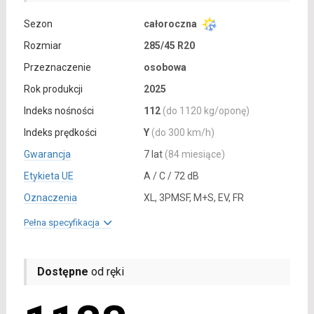
Sezon
całoroczna
Rozmiar
285/45 R20
Przeznaczenie
osobowa
Rok produkcji
2025
Indeks nośności
112
(do 1120 kg/oponę)
Indeks prędkości
Y
(do 300 km/h)
Gwarancja
7 lat
(84 miesiące)
Etykieta UE
A / C / 72 dB
Oznaczenia
XL, 3PMSF, M+S, EV, FR
Pełna specyfikacja
Dostępne
od ręki