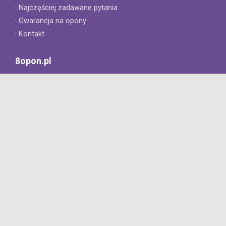
· Najczęściej zadawane pytania
· Gwarancja na opony
· Kontakt
8opon.pl
· O firmie
· Opinie klientów
· Dlaczego warto u nas kupić?
· Polityka prywatności
· Regulamin
Profesjonalny sklep z oponami oferujący tylko oryginalne
produkty. Szybka dostawa i niskie ceny.
727 668 422
Dziś: 8:00 - 18:00