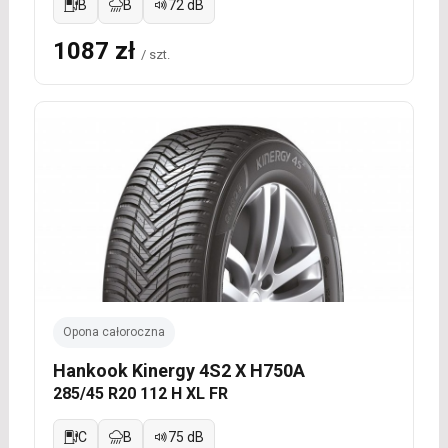
B
B
72 dB
1087 zł
/ szt.
Opona całoroczna
Hankook Kinergy 4S2 X H750A
285/45 R20 112 H XL FR
C
B
75 dB