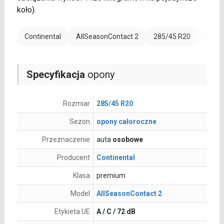
koło).
Continental
AllSeasonContact 2
285/45 R20
Rant 
Specyfikacja
opony
Rozmiar
285/45 R20
Sezon
opony całoroczne
Przeznaczenie
auta
osobowe
Producent
Continental
Klasa
premium
Model
AllSeasonContact 2
Etykieta UE
A / C / 72 dB