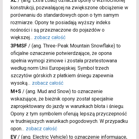
XL
/
(ang. Extra Load) oznacza opony o wzmocnionej
konstrukcji, pozwalającej na zwiększone obciążenie w
porównaniu do standardowych opon o tym samym
rozmiarze. Opony te posiadają wyższy indeks
nośności i są przeznaczone do pojazdów o
większej
...
zobacz całość
3PMSF
/
(ang. Three-Peak Mountain Snowflake) to
oficjalne oznaczenie potwierdzające, że opona
spełnia wymogi zimowe i została przetestowana
według norm Unii Europejskiej. Symbol trzech
szczytów górskich z płatkiem śniegu zapewnia
wysoką
...
zobacz całość
M+S
/
(ang. Mud and Snow) to oznaczenie
wskazujące, że bieżnik opony został specjalnie
zaprojektowany do jazdy w warunkach błota i śniegu.
Opony z tym symbolem oferują lepszą przyczepność
w trudniejszych warunkach pogodowych. W przypadku
opon
...
zobacz całość
EV
/
(ang. Electric Vehicle) to oznaczenie informujące,