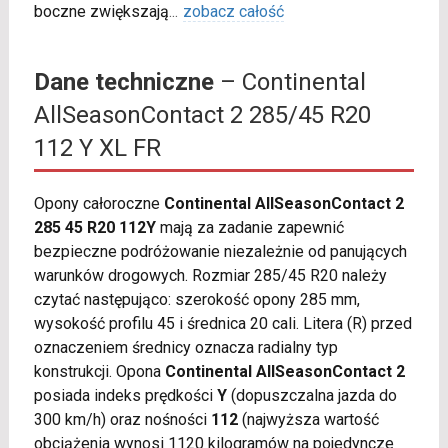
boczne zwiększają
...
zobacz całość
Dane techniczne
– Continental
AllSeasonContact 2 285/45 R20
112 Y XL FR
Opony całoroczne
Continental AllSeasonContact 2
285 45 R20 112Y
mają za zadanie zapewnić
bezpieczne podróżowanie niezależnie od panujących
warunków drogowych. Rozmiar 285/45 R20 należy
czytać następująco: szerokość opony 285 mm,
wysokość profilu 45 i średnica 20 cali. Litera (R) przed
oznaczeniem średnicy oznacza radialny typ
konstrukcji. Opona
Continental AllSeasonContact 2
posiada indeks prędkości
Y
(dopuszczalna jazda do
300 km/h) oraz nośności
112
(najwyższa wartość
obciążenia wynosi 1120 kilogramów na pojedyncze