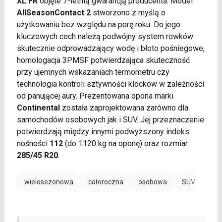
XL FR
objęte 7-letnią gwarancją producenta. Model
AllSeasonContact 2
stworzono z myślą o
użytkowaniu bez względu na porę roku. Do jego
kluczowych cech należą podwójny system rowków
skutecznie odprowadzający wodę i błoto pośniegowe,
homologacja 3PMSF potwierdzająca skuteczność
przy ujemnych wskazaniach termometru czy
technologia kontroli sztywności klocków w zależności
od panującej aury. Prezentowana opona marki
Continental
została zaprojektowana zarówno dla
samochodów osobowych jak i SUV. Jej przeznaczenie
potwierdzają między innymi podwyższony indeks
nośności
112
(do 1120 kg na oponę) oraz rozmiar
285/45 R20
.
wielosezonowa
całoroczna
osobowa
SUV
EV /