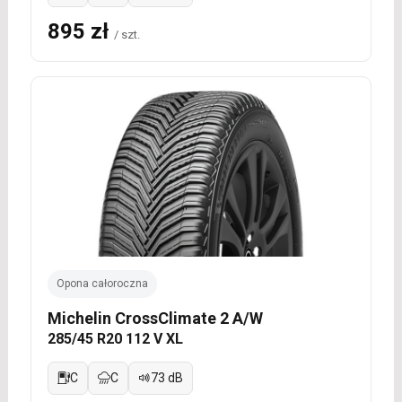
895 zł
/ szt.
Opona całoroczna
Michelin CrossClimate 2 A/W
285/45 R20 112 V XL
C
C
73 dB