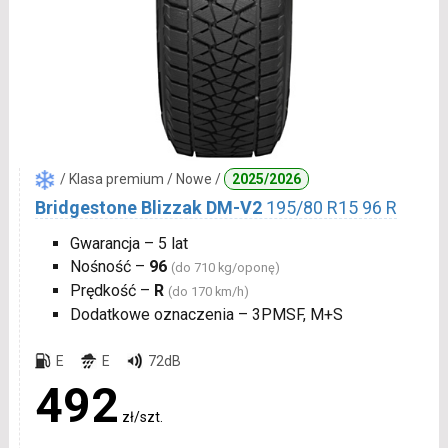
/ Klasa premium / Nowe /
2025/2026
Bridgestone Blizzak DM-V2
195/80 R15 96 R
Gwarancja – 5 lat
Nośność –
96
(do 710 kg/oponę)
Prędkość –
R
(do 170 km/h)
Dodatkowe oznaczenia – 3PMSF, M+S
E
E
72dB
492
zł/szt.