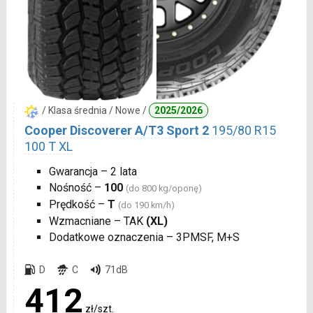
/ Klasa średnia / Nowe /
2025/2026
Cooper Discoverer A/T3 Sport 2
195/80 R15
100 T XL
Gwarancja – 2 lata
Nośność –
100
(do 800 kg/oponę)
Prędkość –
T
(do 190 km/h)
Wzmacniane – TAK
(XL)
Dodatkowe oznaczenia – 3PMSF, M+S
D
C
71dB
412
zł/szt.