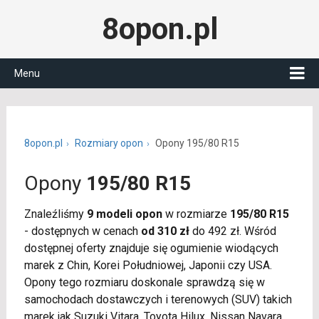
8opon.pl
Menu
8opon.pl
Rozmiary opon
Opony 195/80 R15
Opony
195/80 R15
Znaleźliśmy
9 modeli opon
w rozmiarze
195/80 R15
- dostępnych w cenach
od 310 zł
do 492 zł. Wśród
dostępnej oferty znajduje się ogumienie wiodących
marek z Chin, Korei Południowej, Japonii czy USA.
Opony tego rozmiaru doskonale sprawdzą się w
samochodach dostawczych i terenowych (SUV) takich
marek jak Suzuki Vitara, Toyota Hilux, Nissan Navara,