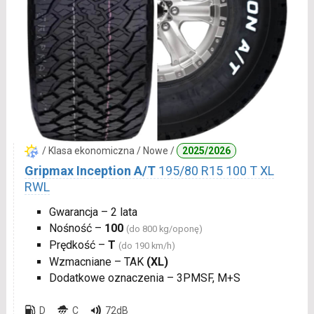
/ Klasa ekonomiczna / Nowe /
2025/2026
Gripmax Inception A/T
195/80 R15 100 T XL
RWL
Gwarancja – 2 lata
Nośność –
100
(do 800 kg/oponę)
Prędkość –
T
(do 190 km/h)
Wzmacniane – TAK
(XL)
Dodatkowe oznaczenia – 3PMSF, M+S
D
C
72dB