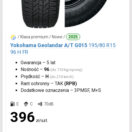
/ Klasa premium / Nowe /
2025
Yokohama Geolandar A/T G015
195/80 R15
96 H FR
Gwarancja – 5 lat
Nośność –
96
(do 710 kg/oponę)
Prędkość –
H
(do 210 km/h)
Rant ochronny – TAK
(RPB)
Dodatkowe oznaczenia – 3PMSF, M+S
E
C
70dB
396
zł/szt.