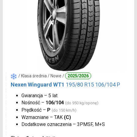
/ Klasa średnia / Nowe /
2025/2026
Nexen Winguard WT1
195/80 R15 106/104 P
Gwarancja – 5 lat
Nośność –
106/104
(do 950 kg/oponę)
Prędkość –
P
(do 150 km/h)
Wzmacniane – TAK
(C)
Dodatkowe oznaczenia – 3PMSF, M+S