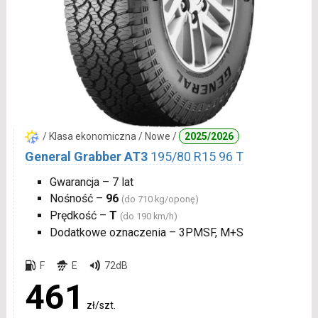
/ Klasa ekonomiczna / Nowe /
2025/2026
General Grabber AT3
195/80 R15 96 T
Gwarancja – 7 lat
Nośność –
96
(do 710 kg/oponę)
Prędkość –
T
(do 190 km/h)
Dodatkowe oznaczenia – 3PMSF, M+S
F
E
72dB
461
zł/szt.