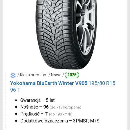
/ Klasa premium / Nowe /
2025
Yokohama BluEarth Winter V905
195/80 R15
96 T
Gwarancja – 5 lat
Nośność –
96
(do 710 kg/oponę)
Prędkość –
T
(do 190 km/h)
Dodatkowe oznaczenia – 3PMSF, M+S