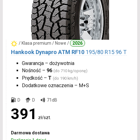
/ Klasa premium / Nowe /
2026
Hankook Dynapro ATM RF10
195/80 R15 96 T
Gwarancja – dożywotnia
Nośność –
96
(do 710 kg/oponę)
Prędkość –
T
(do 190 km/h)
Dodatkowe oznaczenia – M+S
D
D
71dB
391
zł/szt.
Darmowa dostawa