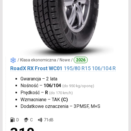
/ Klasa ekonomiczna / Nowe /
2026
RoadX RX Frost WC01
195/80 R15 106/104 R
Gwarancja – 2 lata
Nośność –
106/104
(do 950 kg/oponę)
Prędkość –
R
(do 170 km/h)
Wzmacniane – TAK
(C)
Dodatkowe oznaczenia – 3PMSF, M+S
D
C
71dB