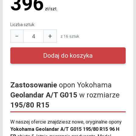
396
zł/szt.
Liczba sztuk:
−
+
z 16 sztuk
Zastosowanie
opon Yokohama
Geolandar A/T G015
w rozmiarze
195/80 R15
W naszej ofercie znajdziesz nowe, oryginalne opony
Yokohama Geolandar A/T G015 195/80 R15 96 H