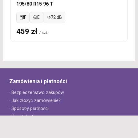
195/80 R15 96 T
F
E
72 dB
459 zł
/ szt.
Zamówienia i płatności
· Bezpieczeństwo zakupów
· Jak złożyć zamówienie?
· Sposoby płatności
· Koszt dostawy
· Czas dostawy