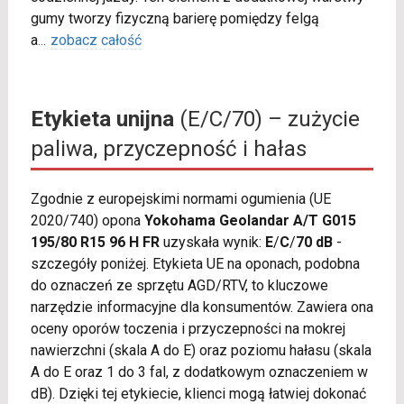
gumy tworzy fizyczną barierę pomiędzy felgą
a
...
zobacz całość
Etykieta unijna
(E/C/70) – zużycie
paliwa, przyczepność i hałas
Zgodnie z europejskimi normami ogumienia (UE
2020/740) opona
Yokohama Geolandar A/T G015
195/80 R15 96 H FR
uzyskała wynik:
E
/
C
/
70 dB
-
szczegóły poniżej. Etykieta UE na oponach, podobna
do oznaczeń ze sprzętu AGD/RTV, to kluczowe
narzędzie informacyjne dla konsumentów. Zawiera ona
oceny oporów toczenia i przyczepności na mokrej
nawierzchni (skala A do E) oraz poziomu hałasu (skala
A do E oraz 1 do 3 fal, z dodatkowym oznaczeniem w
dB). Dzięki tej etykiecie, klienci mogą łatwiej dokonać