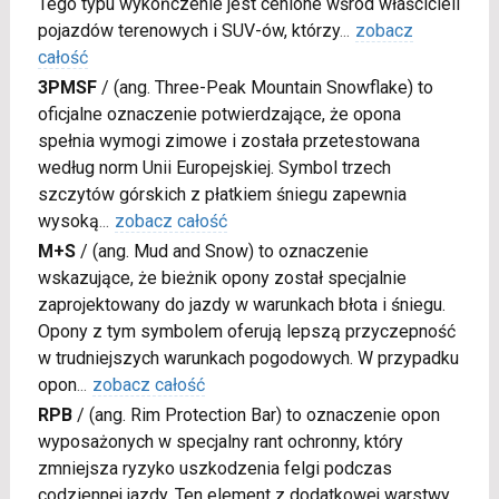
Tego typu wykończenie jest cenione wśród właścicieli
pojazdów terenowych i SUV-ów, którzy
...
zobacz
całość
3PMSF
/
(ang. Three-Peak Mountain Snowflake) to
oficjalne oznaczenie potwierdzające, że opona
spełnia wymogi zimowe i została przetestowana
według norm Unii Europejskiej. Symbol trzech
szczytów górskich z płatkiem śniegu zapewnia
wysoką
...
zobacz całość
M+S
/
(ang. Mud and Snow) to oznaczenie
wskazujące, że bieżnik opony został specjalnie
zaprojektowany do jazdy w warunkach błota i śniegu.
Opony z tym symbolem oferują lepszą przyczepność
w trudniejszych warunkach pogodowych. W przypadku
opon
...
zobacz całość
RPB
/
(ang. Rim Protection Bar) to oznaczenie opon
wyposażonych w specjalny rant ochronny, który
zmniejsza ryzyko uszkodzenia felgi podczas
codziennej jazdy. Ten element z dodatkowej warstwy