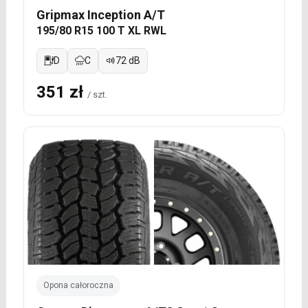
Gripmax Inception A/T
195/80 R15 100 T XL RWL
D
C
72 dB
351 zł
/ szt.
Opona całoroczna