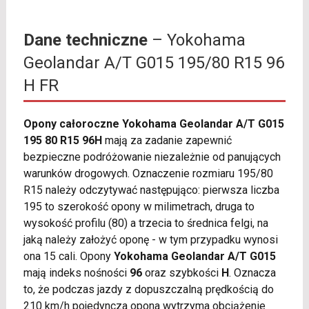
Dane techniczne
– Yokohama
Geolandar A/T G015 195/80 R15 96
H FR
Opony całoroczne Yokohama Geolandar A/T G015
195 80 R15 96H
mają za zadanie zapewnić
bezpieczne podróżowanie niezależnie od panujących
warunków drogowych. Oznaczenie rozmiaru 195/80
R15 należy odczytywać następująco: pierwsza liczba
195 to szerokość opony w milimetrach, druga to
wysokość profilu (80) a trzecia to średnica felgi, na
jaką należy założyć oponę - w tym przypadku wynosi
ona 15 cali. Opony
Yokohama Geolandar A/T G015
mają indeks nośności
96
oraz szybkości
H
. Oznacza
to, że podczas jazdy z dopuszczalną prędkością do
210 km/h pojedyncza opona wytrzyma obciążenie