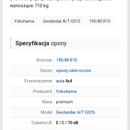
wynoszące 710 kg.
Yokohama
Geolandar A/T G015
195/80 R15
Rant 
Specyfikacja
opony
Rozmiar
195/80 R15
Sezon
opony całoroczne
Przeznaczenie
auta
4x4
Producent
Yokohama
Klasa
premium
Model
Geolandar A/T G015
Etykieta UE
E / C / 70 dB