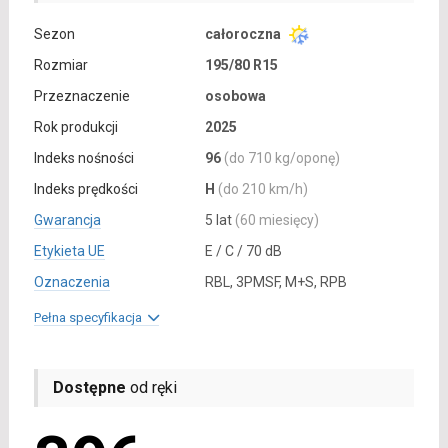
Sezon
całoroczna
Rozmiar
195/80 R15
Przeznaczenie
osobowa
Rok produkcji
2025
Indeks nośności
96
(do 710 kg/oponę)
Indeks prędkości
H
(do 210 km/h)
Gwarancja
5 lat
(60 miesięcy)
Etykieta UE
E / C / 70 dB
Oznaczenia
RBL, 3PMSF, M+S, RPB
Pełna specyfikacja
Dostępne
od ręki