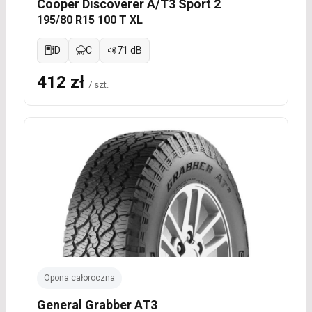
Cooper Discoverer A/T3 Sport 2
195/80 R15 100 T XL
D
C
71 dB
412 zł
/ szt.
Opona całoroczna
General Grabber AT3