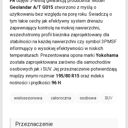
FR
objęte 5-letnią gwarancją producenta. Model
Geolandar A/T G015
stworzono z myślą o
użytkowaniu bez względu na porę roku. Świadczą o
tym takie cechy jak efektywny system drenażu
zapewniający kontrolę na mokrej nawierzchni,
wszechstronny profil bieżnika zaprojektowany dla
stabilności na każdej nawierzchni czy symbol 3PMSF
informujący o wysokiej efektywności w niskich
temperaturach. Prezentowana opona marki
Yokohama
została zaprojektowana zarówno dla samochodów
osobowych jak i SUV. Jej przeznaczenie potwierdzają
między innymi rozmiar
195/80 R15
oraz indeks
nośności i prędkości
96 H
.
wielosezonowa
całoroczna
osobowa
SUV
Przeznaczenie