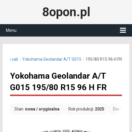
8opon.pl
Menu
ne 15 cali
Yokohama Geolandar A/T G015
195/80 R15 96 H FR
Yokohama Geolandar A/T
G015 195/80 R15 96 H FR
Stan:
nowa / oryginalna
Rok produkcji:
2025
Darmowa 