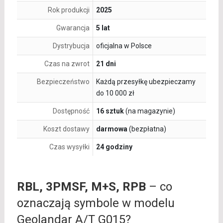
Rok produkcji
2025
Gwarancja
5 lat
Dystrybucja
oficjalna w Polsce
Czas na zwrot
21 dni
Bezpieczeństwo
Każdą przesyłkę ubezpieczamy
do 10 000 zł
Dostępność
16 sztuk
(na magazynie)
Koszt dostawy
darmowa
(bezpłatna)
Czas wysyłki
24 godziny
RBL, 3PMSF, M+S, RPB
– co
oznaczają symbole w modelu
Geolandar A/T G015?