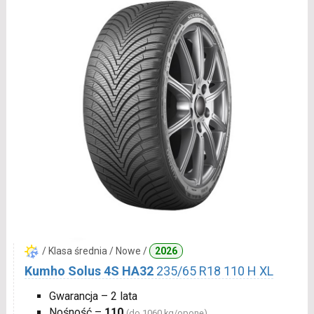
/ Klasa średnia / Nowe /
2026
Kumho Solus 4S HA32
235/65 R18 110 H XL
Gwarancja – 2 lata
Nośność –
110
(do 1060 kg/oponę)