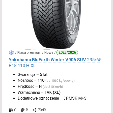
/ Klasa premium / Nowe /
2025/2026
Yokohama BluEarth Winter V906 SUV
235/65
R18 110 H XL
Gwarancja – 5 lat
Nośność –
110
(do 1060 kg/oponę)
Prędkość –
H
(do 210 km/h)
Wzmacniane – TAK
(XL)
Dodatkowe oznaczenia – 3PMSF, M+S
C
B
70dB