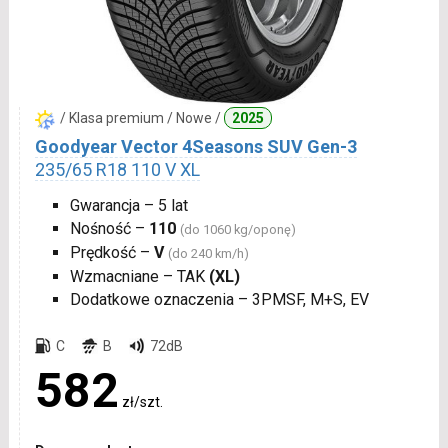
/ Klasa premium / Nowe /
2025
Goodyear Vector 4Seasons SUV Gen-3
235/65 R18 110 V XL
Gwarancja – 5 lat
Nośność –
110
(do 1060 kg/oponę)
Prędkość –
V
(do 240 km/h)
Wzmacniane – TAK
(XL)
Dodatkowe oznaczenia – 3PMSF, M+S, EV
C
B
72dB
582
zł/szt.