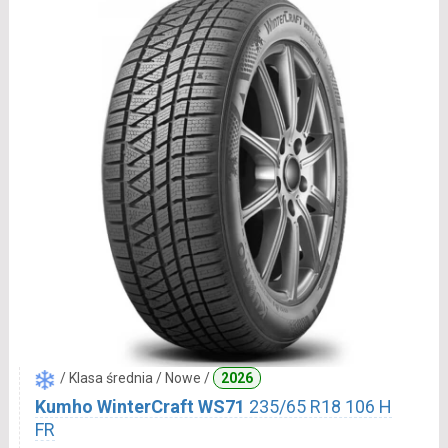
/ Klasa średnia / Nowe /
2026
Kumho WinterCraft WS71
235/65 R18 106 H
FR