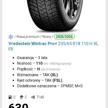
/ Klasa premium / Nowe /
2025/2026
Vredestein Wintrac Pro+
235/65 R18 110 H XL
FR
Gwarancja – 3 lata
Nośność –
110
(do 1060 kg/oponę)
Prędkość –
H
(do 210 km/h)
Wzmacniane – TAK
(XL)
Rant ochronny – TAK
(FSL)
Dodatkowe oznaczenia – 3PMSF, M+S
C
C
71dB
630