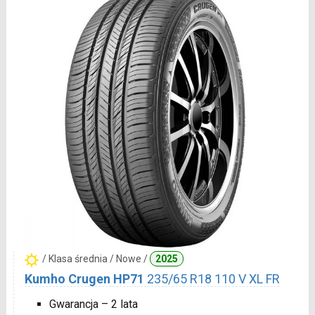
/ Klasa średnia / Nowe /
2025
Kumho Crugen HP71
235/65 R18 110 V XL FR
Gwarancja – 2 lata