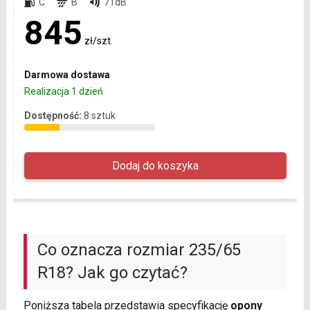
C
B
71dB
845
zł/szt.
Darmowa dostawa
Realizacja 1 dzień
Dostępność:
8 sztuk
Co oznacza rozmiar 235/65
R18? Jak go czytać?
Poniższa tabela przedstawia specyfikację
opony