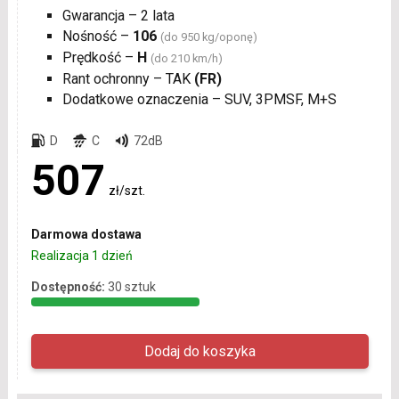
Gwarancja – 2 lata
Nośność –
106
(do 950 kg/oponę)
Prędkość –
H
(do 210 km/h)
Rant ochronny – TAK
(FR)
Dodatkowe oznaczenia – SUV, 3PMSF, M+S
D
C
72dB
507
zł/szt.
Darmowa dostawa
Realizacja 1 dzień
Dostępność:
30 sztuk