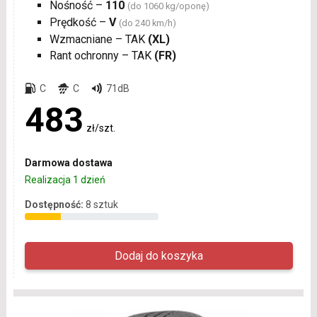
Nośność –
110
(do 1060 kg/oponę)
Prędkość –
V
(do 240 km/h)
Wzmacniane – TAK
(XL)
Rant ochronny – TAK
(FR)
C
C
71dB
483
zł/szt.
Darmowa dostawa
Realizacja 1 dzień
Dostępność:
8 sztuk