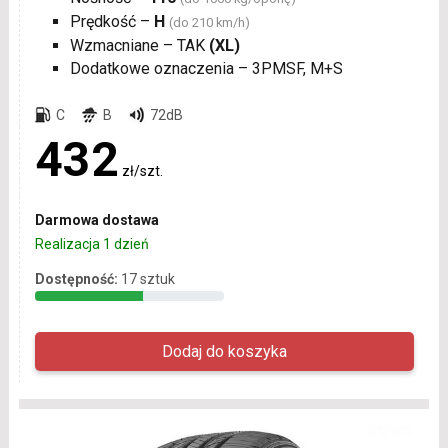
Prędkość –
H
(do 210 km/h)
Wzmacniane – TAK
(XL)
Dodatkowe oznaczenia – 3PMSF, M+S
C
B
72dB
432
zł/szt.
Darmowa dostawa
Realizacja 1 dzień
Dostępność:
17 sztuk