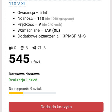
110 V XL
Gwarancja – 5 lat
Nośność –
110
(do 1060 kg/oponę)
Prędkość –
V
(do 240 km/h)
Wzmacniane – TAK
(XL)
Dodatkowe oznaczenia – 3PMSF, M+S
C
B
71dB
545
zł/szt.
Darmowa dostawa
Realizacja 1 dzień
Dostępność:
9 sztuk