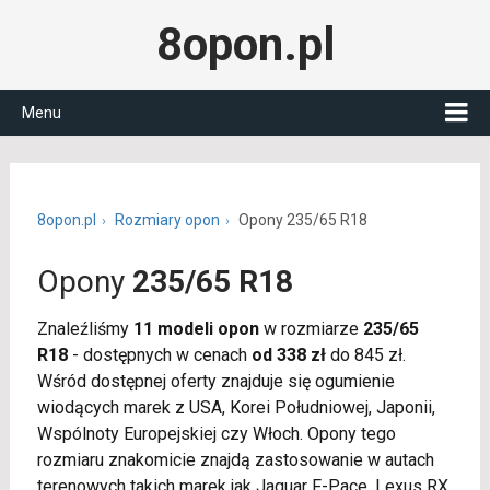
8opon.pl
Menu
8opon.pl
Rozmiary opon
Opony 235/65 R18
Opony
235/65 R18
Znaleźliśmy
11 modeli opon
w rozmiarze
235/65
R18
- dostępnych w cenach
od 338 zł
do 845 zł.
Wśród dostępnej oferty znajduje się ogumienie
wiodących marek z USA, Korei Południowej, Japonii,
Wspólnoty Europejskiej czy Włoch. Opony tego
rozmiaru znakomicie znajdą zastosowanie w autach
terenowych takich marek jak Jaguar F-Pace, Lexus RX,