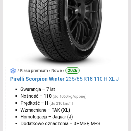
/ Klasa premium / Nowe /
2026
Pirelli Scorpion Winter
235/65 R18 110 H XL J
Gwarancja – 7 lat
Nośność –
110
(do 1060 kg/oponę)
Prędkość –
H
(do 210 km/h)
Wzmacniane – TAK
(XL)
Homologacja – Jaguar (
J
)
Dodatkowe oznaczenia – 3PMSF, M+S