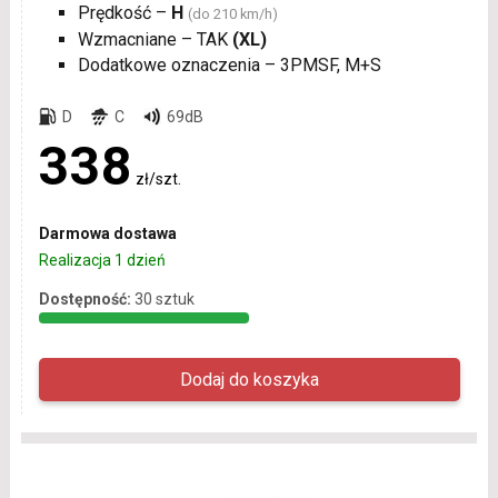
Prędkość –
H
(do 210 km/h)
Wzmacniane – TAK
(XL)
Dodatkowe oznaczenia – 3PMSF, M+S
D
C
69dB
338
zł/szt.
Darmowa dostawa
Realizacja 1 dzień
Dostępność:
30 sztuk