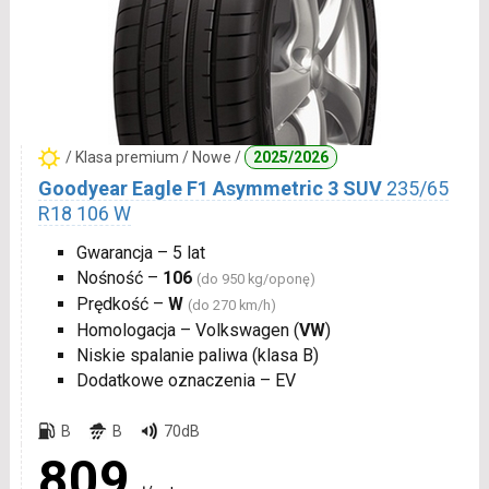
/ Klasa premium / Nowe /
2025/2026
Goodyear Eagle F1 Asymmetric 3 SUV
235/65
R18 106 W
Gwarancja – 5 lat
Nośność –
106
(do 950 kg/oponę)
Prędkość –
W
(do 270 km/h)
Homologacja – Volkswagen (
VW
)
Niskie spalanie paliwa (klasa B)
Dodatkowe oznaczenia – EV
B
B
70dB
809