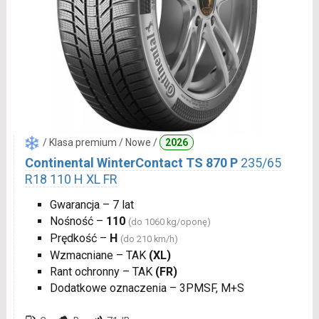
/ Klasa premium / Nowe /
2026
Continental WinterContact TS 870 P
235/65
R18 110 H XL FR
Gwarancja – 7 lat
Nośność –
110
(do 1060 kg/oponę)
Prędkość –
H
(do 210 km/h)
Wzmacniane – TAK
(XL)
Rant ochronny – TAK
(FR)
Dodatkowe oznaczenia – 3PMSF, M+S