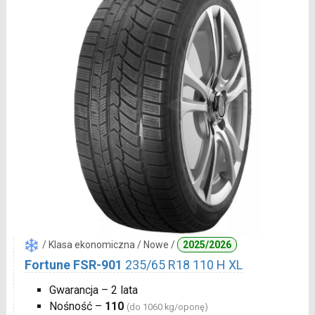
/ Klasa ekonomiczna / Nowe /
2025/2026
Fortune FSR-901
235/65 R18 110 H XL
Gwarancja – 2 lata
Nośność –
110
(do 1060 kg/oponę)