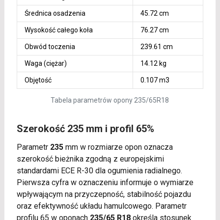
Średnica osadzenia
45.72 cm
Wysokość całego koła
76.27 cm
Obwód toczenia
239.61 cm
Waga (ciężar)
14.12 kg
Objętość
0.107 m3
Tabela parametrów opony 235/65R18
Szerokość 235 mm i profil 65%
Parametr
235
mm w rozmiarze opon oznacza
szerokość bieżnika zgodną z europejskimi
standardami ECE R-30 dla ogumienia radialnego.
Pierwsza cyfra w oznaczeniu informuje o wymiarze
wpływającym na przyczepność, stabilność pojazdu
oraz efektywność układu hamulcowego. Parametr
profilu 65 w oponach
235/65 R18
określa stosunek