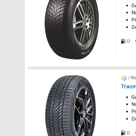
Gw
N
P
D
D
/ K
Tracm
Gw
N
P
D
D