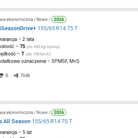
lasa ekonomiczna / Nowe /
2026
4SeasonDrive+
155/65 R14 75 T
arancja – 2 lata
ośność –
75
(do 385 kg/oponę)
rędkość –
T
(do 190 km/h)
odatkowe oznaczenia – 3PMSF, M+S
B
70dB
lasa ekonomiczna / Nowe /
2026
s All Season
155/65 R14 75 T
arancja – 5 lat