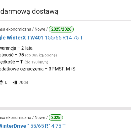
 darmową dostawą
lasa ekonomiczna / Nowe /
2025/2026
gle WinterX TW401
155/65 R14 75 T
arancja – 2 lata
ośność –
75
(do 385 kg/oponę)
rędkość –
T
(do 190 km/h)
odatkowe oznaczenia – 3PMSF, M+S
D
70dB
lasa ekonomiczna / Nowe /
2025
WinterDrive
155/65 R14 75 T