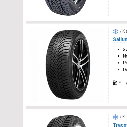
/ K
Sailun
Gw
N
P
D
E
/ K
Tracm