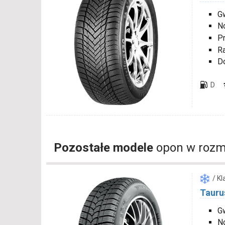
Gw
N
P
R
D
D
Pozostałe modele
opon w rozm
/ K
Tauru
Gw
N