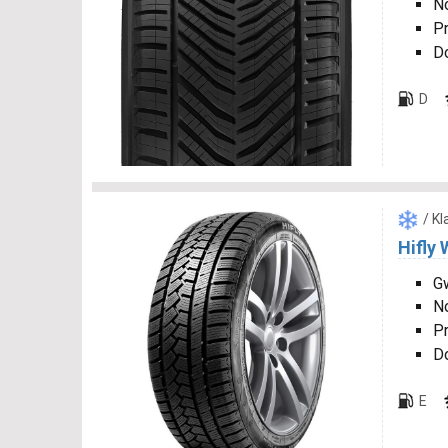
N
P
D
D
/ K
Hifly 
Gw
N
P
D
E