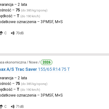
arancja – 2 lata
ośność –
75
(do 385 kg/oponę)
rędkość –
T
(do 190 km/h)
odatkowe oznaczenia – 3PMSF, M+S
C
70dB
lasa ekonomiczna / Nowe /
2026
ax A/S Trac Saver
155/65 R14 75 T
arancja – 2 lata
ośność –
75
(do 385 kg/oponę)
rędkość –
T
(do 190 km/h)
odatkowe oznaczenia – 3PMSF, M+S
C
71dB