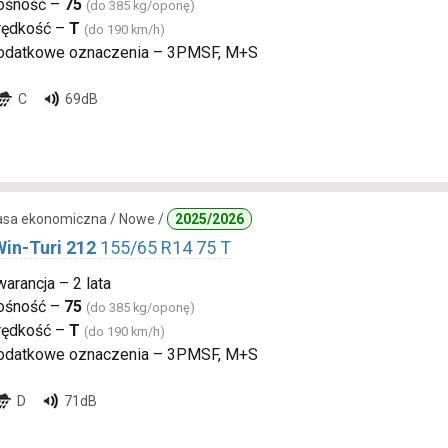
ośność –
75
(do 385 kg/oponę)
rędkość –
T
(do 190 km/h)
odatkowe oznaczenia – 3PMSF, M+S
C
69dB
lasa ekonomiczna / Nowe /
2025/2026
Win-Turi 212
155/65 R14 75 T
arancja – 2 lata
ośność –
75
(do 385 kg/oponę)
rędkość –
T
(do 190 km/h)
odatkowe oznaczenia – 3PMSF, M+S
D
71dB