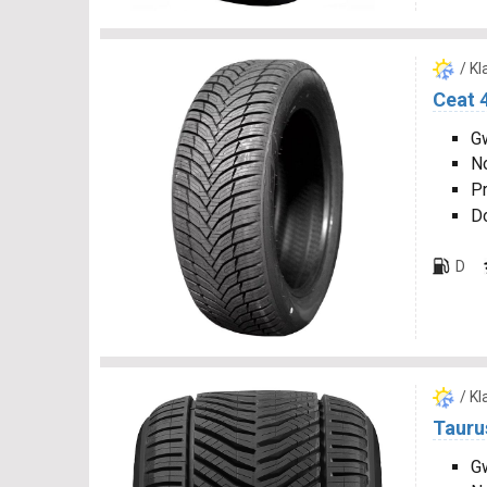
/ K
Ceat 
Gw
N
P
D
D
/ K
Tauru
Gw