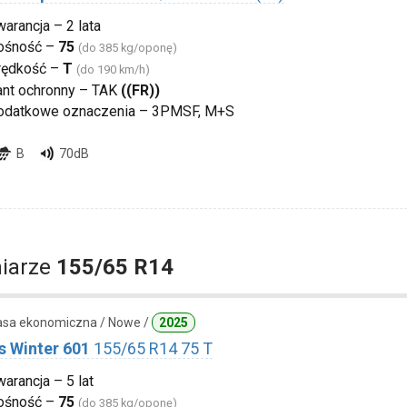
arancja – 2 lata
ośność –
75
(do 385 kg/oponę)
rędkość –
T
(do 190 km/h)
ant ochronny – TAK
((FR))
odatkowe oznaczenia – 3PMSF, M+S
B
70dB
iarze
155/65 R14
lasa ekonomiczna / Nowe /
2025
s Winter 601
155/65 R14 75 T
arancja – 5 lat
ośność –
75
(do 385 kg/oponę)