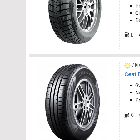
P
Ci
D
E
/ K
Ceat 
Gw
N
P
C