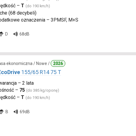
rędkość –
T
(do 190 km/h)
che (68 decybeli)
odatkowe oznaczenia – 3PMSF, M+S
D
68dB
lasa ekonomiczna / Nowe /
2026
EcoDrive
155/65 R14 75 T
arancja – 2 lata
ośność –
75
(do 385 kg/oponę)
rędkość –
T
(do 190 km/h)
B
69dB