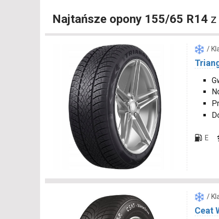
Najtańsze opony 155/65 R14
z
/ K
Trian
Gw
N
P
D
E
/ K
Ceat 