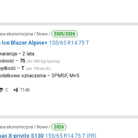
lasa ekonomiczna / Nowe /
2025/2026
 Ice Blazer Alpine+
155/65 R14 75 T
arancja – 2 lata
ośność –
75
(do 385 kg/oponę)
rędkość –
T
(do 190 km/h)
odatkowe oznaczenia – 3PMSF, M+S
C
71dB
lasa ekonomiczna / Nowe /
2026
ax X-privilo S130
155/65 R14 75 T (FR)