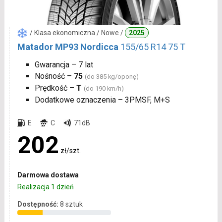
/ Klasa ekonomiczna / Nowe /
2025
Matador MP93 Nordicca
155/65 R14 75 T
Gwarancja – 7 lat
Nośność –
75
(do 385 kg/oponę)
Prędkość –
T
(do 190 km/h)
Dodatkowe oznaczenia – 3PMSF, M+S
E
C
71dB
202
zł/szt.
Darmowa dostawa
Realizacja 1 dzień
Dostępność:
8 sztuk