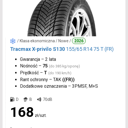
/ Klasa ekonomiczna / Nowe /
2026
Tracmax X-privilo S130
155/65 R14 75 T (FR)
Gwarancja – 2 lata
Nośność –
75
(do 385 kg/oponę)
Prędkość –
T
(do 190 km/h)
Rant ochronny – TAK
((FR))
Dodatkowe oznaczenia – 3PMSF, M+S
D
B
70dB
168
zł/szt.