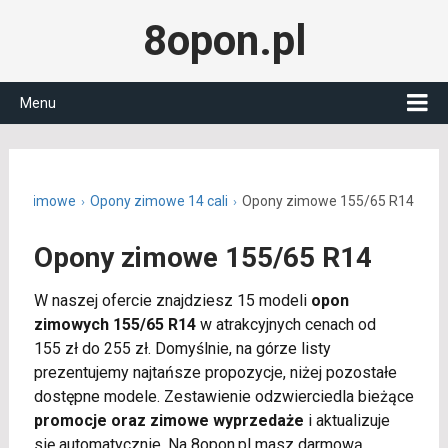
8opon.pl
Menu
ony zimowe
Opony zimowe 14 cali
Opony zimowe 155/65 R14
Opony zimowe 155/65 R14
W naszej ofercie znajdziesz 15 modeli
opon
zimowych 155/65 R14
w atrakcyjnych cenach od
155 zł do 255 zł. Domyślnie, na górze listy
prezentujemy najtańsze propozycje, niżej pozostałe
dostępne modele. Zestawienie odzwierciedla bieżące
promocje oraz zimowe wyprzedaże
i aktualizuje
się automatycznie. Na 8opon.pl masz darmową