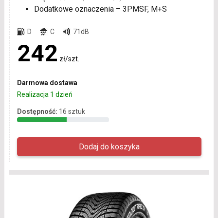
Dodatkowe oznaczenia – 3PMSF, M+S
D
C
71dB
242
zł/szt.
Darmowa dostawa
Realizacja 1 dzień
Dostępność:
16 sztuk