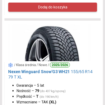
/ Klasa średnia / Nowe /
2025/2026
Nexen Winguard Snow'G3 WH21
155/65 R14
79 T XL
Gwarancja – 5 lat
Nośność –
79
(do 437 kg/oponę)
Prędkość –
T
(do 190 km/h)
Wzmacniane – TAK
(XL)