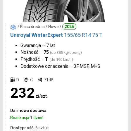
/ Klasa średnia / Nowe /
2025
Uniroyal WinterExpert
155/65 R14 75 T
Gwarancja – 7 lat
Nośność –
75
(do 385 kg/oponę)
Prędkość –
T
(do 190 km/h)
Dodatkowe oznaczenia – 3PMSF, M+S
D
C
71dB
232
zł/szt.
Darmowa dostawa
Realizacja 1 dzień
Dostępność:
6 sztuk