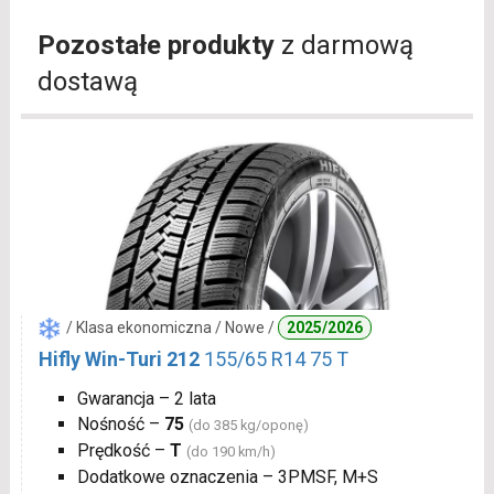
Pozostałe produkty
z darmową
dostawą
/ Klasa ekonomiczna / Nowe /
2025/2026
Hifly Win-Turi 212
155/65 R14 75 T
Gwarancja – 2 lata
Nośność –
75
(do 385 kg/oponę)
Prędkość –
T
(do 190 km/h)
Dodatkowe oznaczenia – 3PMSF, M+S