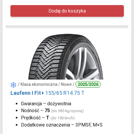
/ Klasa ekonomiczna / Nowe /
2025/2026
Laufenn I Fit+
155/65 R14 75 T
Gwarancja – dożywotnia
Nośność –
75
(do 385 kg/oponę)
Prędkość –
T
(do 190 km/h)
Dodatkowe oznaczenia – 3PMSF, M+S