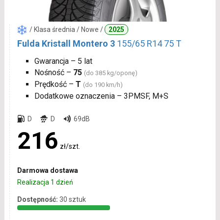
/ Klasa średnia / Nowe /
2025
Fulda Kristall Montero 3
155/65 R14 75 T
Gwarancja – 5 lat
Nośność –
75
(do 385 kg/oponę)
Prędkość –
T
(do 190 km/h)
Dodatkowe oznaczenia – 3PMSF, M+S
D
D
69dB
216
zł/szt.
Darmowa dostawa
Realizacja 1 dzień
Dostępność:
30 sztuk