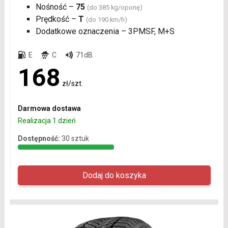
Nośność –
75
(do 385 kg/oponę)
Prędkość –
T
(do 190 km/h)
Dodatkowe oznaczenia – 3PMSF, M+S
E
C
71dB
168
zł/szt.
Darmowa dostawa
Realizacja 1 dzień
Dostępność:
30 sztuk