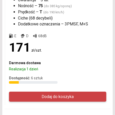
Nośność –
75
(do 385 kg/oponę)
Prędkość –
T
(do 190 km/h)
Ciche (68 decybeli)
Dodatkowe oznaczenia – 3PMSF, M+S
E
D
68dB
171
zł/szt.
Darmowa dostawa
Realizacja 1 dzień
Dostępność:
6 sztuk