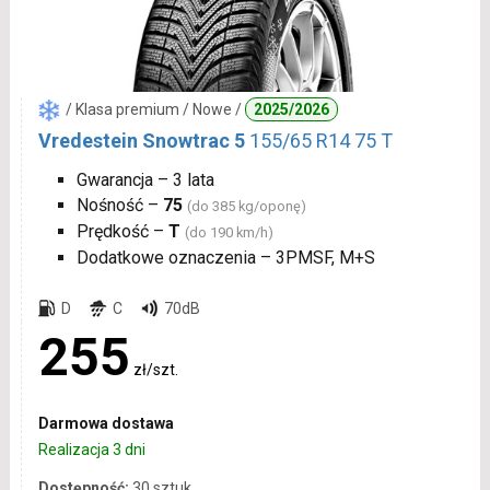
/ Klasa premium / Nowe /
2025/2026
Vredestein Snowtrac 5
155/65 R14 75 T
Gwarancja – 3 lata
Nośność –
75
(do 385 kg/oponę)
Prędkość –
T
(do 190 km/h)
Dodatkowe oznaczenia – 3PMSF, M+S
D
C
70dB
255
zł/szt.
Darmowa dostawa
Realizacja 3 dni
Dostępność:
30 sztuk