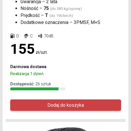
Gwarancja – 2 lata
Nośność –
75
(do 385 kg/oponę)
Prędkość –
T
(do 190 km/h)
Dodatkowe oznaczenia – 3PMSF, M+S
D
C
70dB
155
zł/szt.
Darmowa dostawa
Realizacja 1 dzień
Dostępność:
26 sztuk