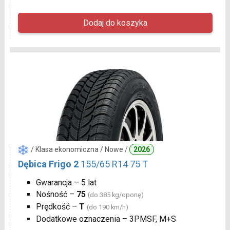
/ Klasa ekonomiczna / Nowe /
2026
Dębica Frigo 2
155/65 R14 75 T
Gwarancja – 5 lat
Nośność –
75
(do 385 kg/oponę)
Prędkość –
T
(do 190 km/h)
Dodatkowe oznaczenia – 3PMSF, M+S