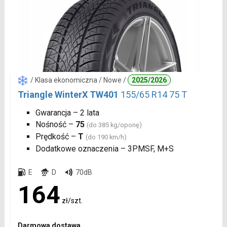
/ Klasa ekonomiczna / Nowe /
2025/2026
Triangle WinterX TW401
155/65 R14 75 T
Gwarancja – 2 lata
Nośność –
75
(do 385 kg/oponę)
Prędkość –
T
(do 190 km/h)
Dodatkowe oznaczenia – 3PMSF, M+S
E
D
70dB
164
zł/szt.
Darmowa dostawa