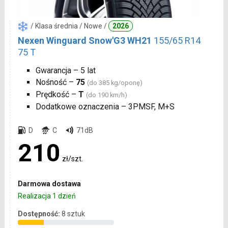
/ Klasa średnia / Nowe /
2026
Nexen Winguard Snow'G3 WH21
155/65 R14
75 T
Gwarancja – 5 lat
Nośność –
75
(do 385 kg/oponę)
Prędkość –
T
(do 190 km/h)
Dodatkowe oznaczenia – 3PMSF, M+S
D
C
71dB
210
zł/szt.
Darmowa dostawa
Realizacja 1 dzień
Dostępność:
8 sztuk