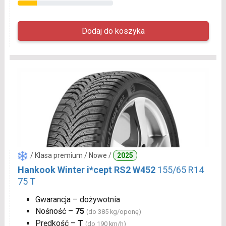
/ Klasa premium / Nowe /
2025
Hankook Winter i*cept RS2 W452
155/65 R14
75 T
Gwarancja – dożywotnia
Nośność –
75
(do 385 kg/oponę)
Prędkość –
T
(do 190 km/h)