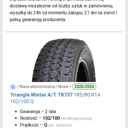
dostawę niezależnie od liczby sztuk w zamówieniu,
wysyłkę do 24h od momentu zakupu, 21 dni na zwrot i
pełną gwarancję producenta.
/ Klasa ekonomiczna / Nowe /
2025/2026
Triangle Winter A/T TR737
185/80 R14
102/100 Q
Gwarancja – 2 lata
Nośność –
102/100
(do 850 kg/oponę)
Prędkość –
Q
(do 160 km/h)