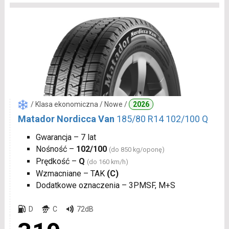
/ Klasa ekonomiczna / Nowe /
2026
Matador Nordicca Van
185/80 R14 102/100 Q
Gwarancja – 7 lat
Nośność –
102/100
(do 850 kg/oponę)
Prędkość –
Q
(do 160 km/h)
Wzmacniane – TAK
(C)
Dodatkowe oznaczenia – 3PMSF, M+S
D
C
72dB