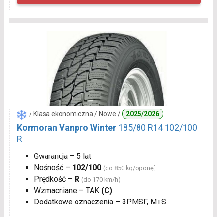
/ Klasa ekonomiczna / Nowe /
2025/2026
Kormoran Vanpro Winter
185/80 R14 102/100
R
Gwarancja – 5 lat
Nośność –
102/100
(do 850 kg/oponę)
Prędkość –
R
(do 170 km/h)
Wzmacniane – TAK
(C)
Dodatkowe oznaczenia – 3PMSF, M+S