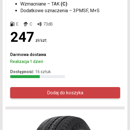
Wzmacniane – TAK
(C)
Dodatkowe oznaczenia – 3PMSF, M+S
E
C
73dB
247
zł/szt.
Darmowa dostawa
Realizacja 1 dzień
Dostępność:
16 sztuk