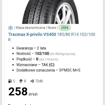
/ Klasa ekonomiczna / Nowe /
2026
Tracmax X-privilo VS450
185/80 R14 102/100
R
Gwarancja – 2 lata
Nośność –
102/100
(do 850 kg/oponę)
Prędkość –
R
(do 170 km/h)
Wzmacniane – TAK
(C)
Dodatkowe oznaczenia – 3PMSF, M+S
C
B
72dB
258
zł/szt.