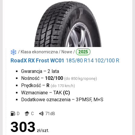
/ Klasa ekonomiczna / Nowe /
2025
RoadX RX Frost WC01
185/80 R14 102/100 R
Gwarancja – 2 lata
Nośność –
102/100
(do 850 kg/oponę)
Prędkość –
R
(do 170 km/h)
Wzmacniane – TAK
(C)
Dodatkowe oznaczenia – 3PMSF, M+S
D
C
71dB
303
zł/szt.