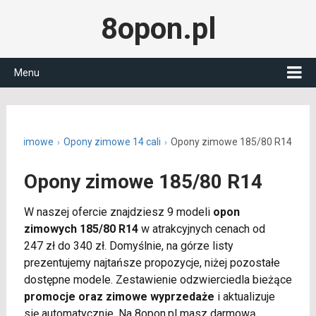
8opon.pl
Menu
ony zimowe
Opony zimowe 14 cali
Opony zimowe 185/80 R14
Opony zimowe 185/80 R14
W naszej ofercie znajdziesz 9 modeli
opon
zimowych 185/80 R14
w atrakcyjnych cenach od
247 zł do 340 zł. Domyślnie, na górze listy
prezentujemy najtańsze propozycje, niżej pozostałe
dostępne modele. Zestawienie odzwierciedla bieżące
promocje oraz zimowe wyprzedaże
i aktualizuje
się automatycznie. Na 8opon.pl masz darmową