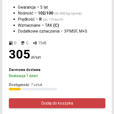
Gwarancja – 5 lat
Nośność –
102/100
(do 850 kg/oponę)
Prędkość –
R
(do 170 km/h)
Wzmacniane – TAK
(C)
Dodatkowe oznaczenia – 3PMSF, M+S
D
C
73dB
305
zł/szt.
Darmowa dostawa
Realizacja 1 dzień
Dostępność:
7 sztuk