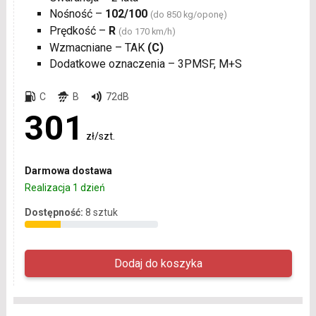
Nośność –
102/100
(do 850 kg/oponę)
Prędkość –
R
(do 170 km/h)
Wzmacniane – TAK
(C)
Dodatkowe oznaczenia – 3PMSF, M+S
C
B
72dB
301
zł/szt.
Darmowa dostawa
Realizacja 1 dzień
Dostępność:
8 sztuk