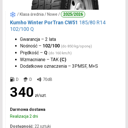
/ Klasa średnia / Nowe /
2025/2026
Kumho Winter PorTran CW51
185/80 R14
102/100 Q
Gwarancja – 2 lata
Nośność –
102/100
(do 850 kg/oponę)
Prędkość –
Q
(do 160 km/h)
Wzmacniane – TAK
(C)
Dodatkowe oznaczenia – 3PMSF, M+S
D
D
70dB
340
zł/szt.
Darmowa dostawa
Realizacja 2 dni
Dostępność:
22 sztuki