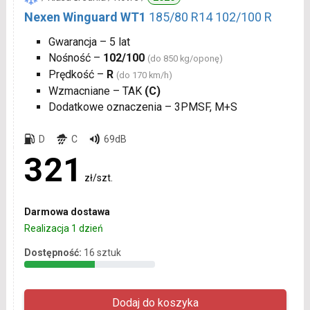
Nexen Winguard WT1
185/80 R14 102/100 R
Gwarancja – 5 lat
Nośność –
102/100
(do 850 kg/oponę)
Prędkość –
R
(do 170 km/h)
Wzmacniane – TAK
(C)
Dodatkowe oznaczenia – 3PMSF, M+S
D
C
69dB
321
zł/szt.
Darmowa dostawa
Realizacja 1 dzień
Dostępność:
16 sztuk