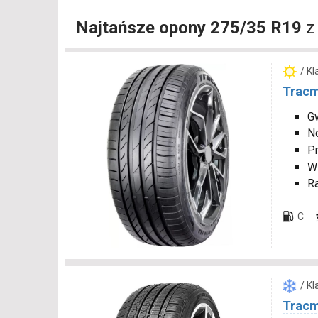
Najtańsze opony 275/35 R19
z
/ K
Tracm
Gw
N
P
W
R
C
/ K
Tracm