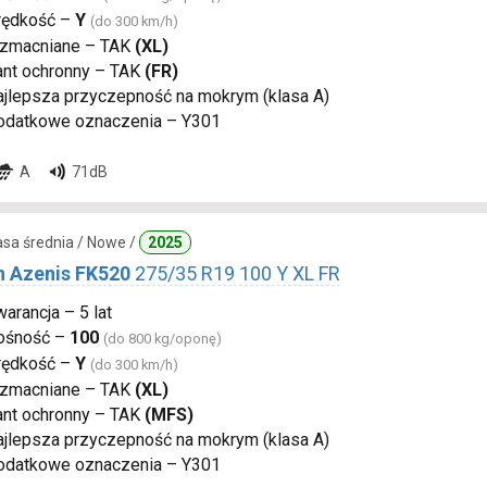
rędkość –
Y
(do 300 km/h)
zmacniane – TAK
(XL)
ant ochronny – TAK
(FR)
ajlepsza przyczepność na mokrym (klasa A)
odatkowe oznaczenia – Y301
A
71dB
lasa średnia / Nowe /
2025
n Azenis FK520
275/35 R19 100 Y XL FR
arancja – 5 lat
ośność –
100
(do 800 kg/oponę)
rędkość –
Y
(do 300 km/h)
zmacniane – TAK
(XL)
ant ochronny – TAK
(MFS)
ajlepsza przyczepność na mokrym (klasa A)
odatkowe oznaczenia – Y301