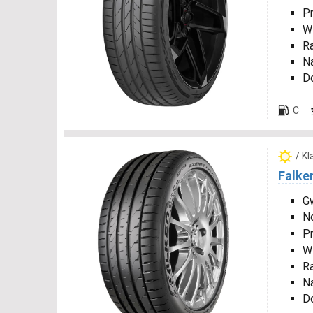
P
W
R
N
D
C
/ K
Falke
Gw
N
P
W
R
N
D