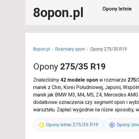
8opon.pl
Opony letnie
8opon.pl
Rozmiary opon
Opony 275/35 R19
Opony
275/35 R19
Znaleźliśmy
42 modele opon
w rozmiarze
275/
marek z Chin, Korei Południowej, Japonii, Wspó
marek jak BMW M3, M4, M5, Z4, Mercedes AMG GT,
dodatkowe oznaczenia czy segment opon i wybie
warsztatu. Zapłać wygodnie na różne sposoby, 
Opony letnie 275/35 R19
Opony zi