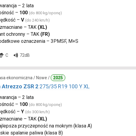
arancja – 2 lata
ośność –
100
(do 800 kg/oponę)
rędkość –
V
(do 240 km/h)
zmacniane – TAK
(XL)
ant ochronny – TAK
(FR)
odatkowe oznaczenia – 3PMSF, M+S
C
72dB
lasa ekonomiczna / Nowe /
2025
n Atrezzo ZSR 2
275/35 R19 100 Y XL
arancja – 2 lata
ośność –
100
(do 800 kg/oponę)
rędkość –
Y
(do 300 km/h)
zmacniane – TAK
(XL)
ajlepsza przyczepność na mokrym (klasa A)
skie spalanie paliwa (klasa B)