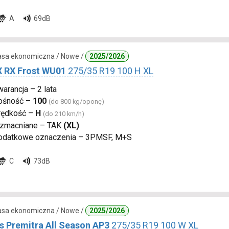
A
69dB
lasa ekonomiczna / Nowe /
2025/2026
 RX Frost WU01
275/35 R19 100 H XL
arancja – 2 lata
ośność –
100
(do 800 kg/oponę)
rędkość –
H
(do 210 km/h)
zmacniane – TAK
(XL)
odatkowe oznaczenia – 3PMSF, M+S
C
73dB
lasa ekonomiczna / Nowe /
2025/2026
s Premitra All Season AP3
275/35 R19 100 W XL