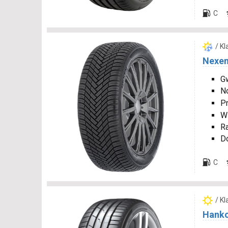
C
/ K
Nexen
Gw
N
P
W
R
D
C
/ K
Hanko