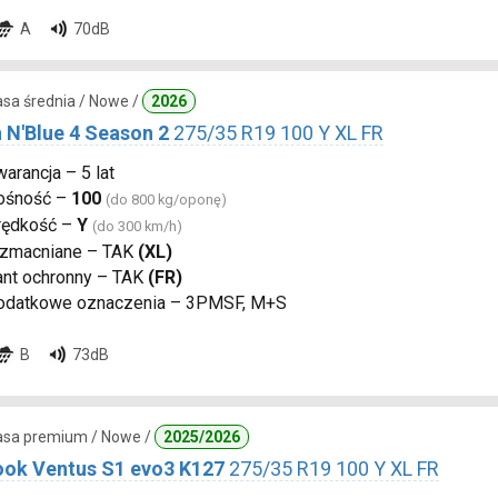
A
70dB
lasa średnia / Nowe /
2026
 N'Blue 4 Season 2
275/35 R19 100 Y XL FR
arancja – 5 lat
ośność –
100
(do 800 kg/oponę)
rędkość –
Y
(do 300 km/h)
zmacniane – TAK
(XL)
ant ochronny – TAK
(FR)
odatkowe oznaczenia – 3PMSF, M+S
B
73dB
lasa premium / Nowe /
2025/2026
ok Ventus S1 evo3 K127
275/35 R19 100 Y XL FR