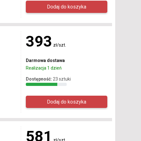
393
zł/szt.
Darmowa dostawa
Realizacja 1 dzień
Dostępność:
23 sztuki
581
zł/szt.