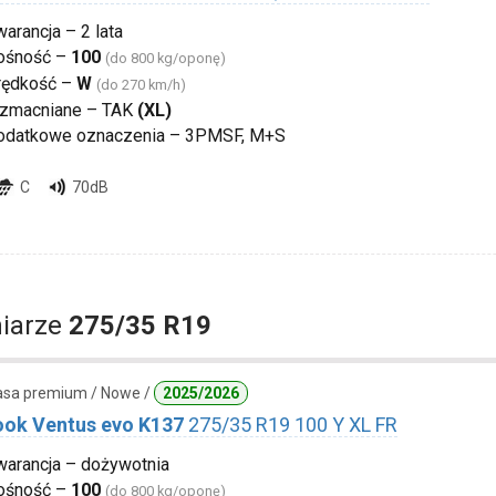
arancja – 2 lata
ośność –
100
(do 800 kg/oponę)
rędkość –
W
(do 270 km/h)
zmacniane – TAK
(XL)
odatkowe oznaczenia – 3PMSF, M+S
C
70dB
iarze
275/35 R19
lasa premium / Nowe /
2025/2026
ok Ventus evo K137
275/35 R19 100 Y XL FR
warancja – dożywotnia
ośność –
100
(do 800 kg/oponę)