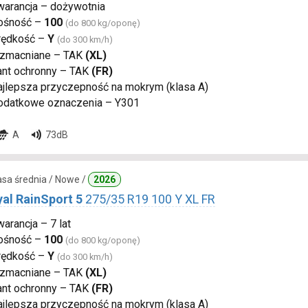
warancja – dożywotnia
ośność –
100
(do 800 kg/oponę)
rędkość –
Y
(do 300 km/h)
zmacniane – TAK
(XL)
ant ochronny – TAK
(FR)
ajlepsza przyczepność na mokrym (klasa A)
odatkowe oznaczenia – Y301
A
73dB
lasa średnia / Nowe /
2026
yal RainSport 5
275/35 R19 100 Y XL FR
arancja – 7 lat
ośność –
100
(do 800 kg/oponę)
rędkość –
Y
(do 300 km/h)
zmacniane – TAK
(XL)
ant ochronny – TAK
(FR)
ajlepsza przyczepność na mokrym (klasa A)