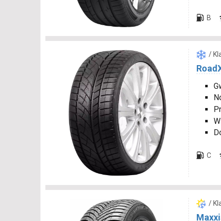
B
/ K
RoadX
Gw
N
P
W
D
C
/ K
Maxxi