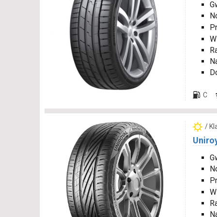
G
N
P
W
R
N
D
C
/ K
Uniro
Gw
N
P
W
R
N