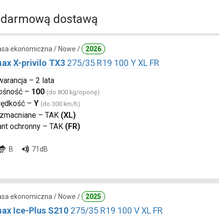
 darmową dostawą
lasa ekonomiczna / Nowe /
2026
ax X-privilo TX3
275/35 R19 100 Y XL FR
arancja – 2 lata
ośność –
100
(do 800 kg/oponę)
rędkość –
Y
(do 300 km/h)
zmacniane – TAK
(XL)
ant ochronny – TAK
(FR)
B
71dB
lasa ekonomiczna / Nowe /
2025
ax Ice-Plus S210
275/35 R19 100 V XL FR