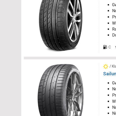
Gw
N
P
W
R
D
C
/ K
Sailu
Gw
N
P
W
N
Ni