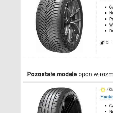
Gw
N
P
W
D
C
Pozostałe modele
opon w rozm
/ K
Hanko
G
N