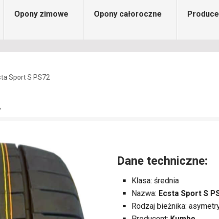
Opony zimowe
Opony całoroczne
Produce
ta Sport S PS72
2
Dane techniczne:
Klasa: średnia
Nazwa:
Ecsta Sport S P
Rodzaj bieżnika: asymetr
Producent:
Kumho