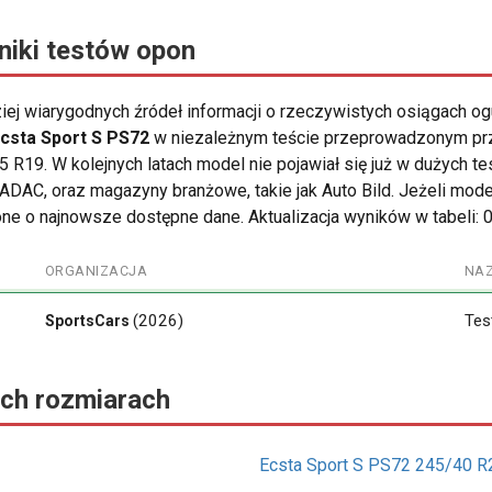
niki testów opon
ziej wiarygodnych źródeł informacji o rzeczywistych osiągach o
csta Sport S PS72
w niezależnym teście przeprowadzonym prz
R19. W kolejnych latach model nie pojawiał się już w dużych 
k ADAC, oraz magazyny branżowe, takie jak Auto Bild. Jeżeli mod
ne o najnowsze dostępne dane. Aktualizacja wyników w tabeli: 
ORGANIZACJA
NA
(2026)
Tes
SportsCars
ych rozmiarach
Ecsta Sport S PS72 245/40 R