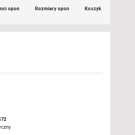
nci opon
Rozmiary opon
Koszyk
S72
yczny