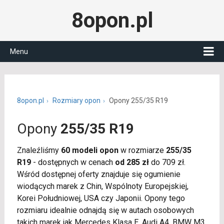
8opon.pl
Menu
8opon.pl
Rozmiary opon
Opony 255/35 R19
Opony
255/35 R19
Znaleźliśmy
60 modeli opon
w rozmiarze
255/35
R19
- dostępnych w cenach
od 285 zł
do 709 zł.
Wśród dostępnej oferty znajduje się ogumienie
wiodących marek z Chin, Wspólnoty Europejskiej,
Korei Południowej, USA czy Japonii. Opony tego
rozmiaru idealnie odnajdą się w autach osobowych
takich marek jak Mercedes Klasa E, Audi A4, BMW M3,