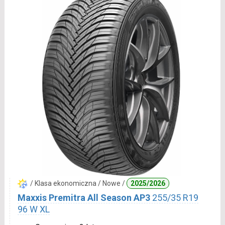
/ Klasa ekonomiczna / Nowe /
2025/2026
Maxxis Premitra All Season AP3
255/35 R19
96 W XL