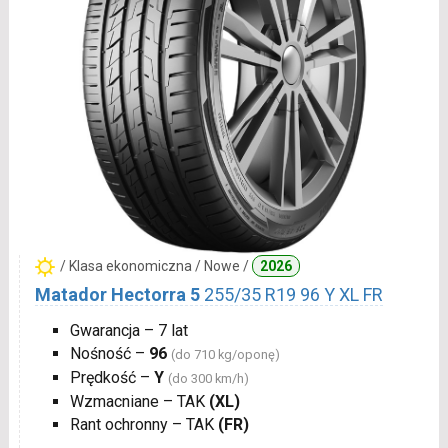
/ Klasa ekonomiczna / Nowe /
2026
Matador Hectorra 5
255/35 R19 96 Y XL FR
Gwarancja – 7 lat
Nośność –
96
(do 710 kg/oponę)
Prędkość –
Y
(do 300 km/h)
Wzmacniane – TAK
(XL)
Rant ochronny – TAK
(FR)