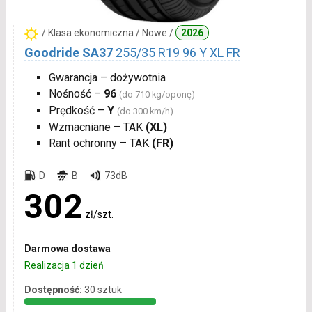
/ Klasa ekonomiczna / Nowe /
2026
Goodride SA37
255/35 R19 96 Y XL FR
Gwarancja – dożywotnia
Nośność –
96
(do 710 kg/oponę)
Prędkość –
Y
(do 300 km/h)
Wzmacniane – TAK
(XL)
Rant ochronny – TAK
(FR)
D
B
73dB
302
zł/szt.
Darmowa dostawa
Realizacja 1 dzień
Dostępność:
30 sztuk