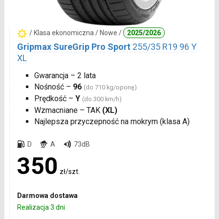
/ Klasa ekonomiczna / Nowe /
2025/2026
Gripmax SureGrip Pro Sport
255/35 R19 96 Y
XL
Gwarancja – 2 lata
Nośność –
96
(do 710 kg/oponę)
Prędkość –
Y
(do 300 km/h)
Wzmacniane – TAK
(XL)
Najlepsza przyczepność na mokrym (klasa A)
D
A
73dB
350
zł/szt.
Darmowa dostawa
Realizacja 3 dni