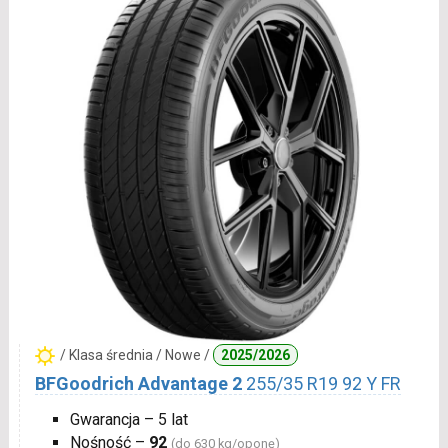
/ Klasa średnia / Nowe /
2025/2026
BFGoodrich Advantage 2
255/35 R19 92 Y FR
Gwarancja – 5 lat
Nośność –
92
(do 630 kg/oponę)