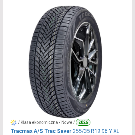
/ Klasa ekonomiczna / Nowe /
2026
Tracmax A/S Trac Saver
255/35 R19 96 Y XL