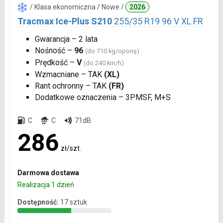
/ Klasa ekonomiczna / Nowe /
2026
Tracmax Ice-Plus S210
255/35 R19 96 V XL FR
Gwarancja – 2 lata
Nośność –
96
(do 710 kg/oponę)
Prędkość –
V
(do 240 km/h)
Wzmacniane – TAK
(XL)
Rant ochronny – TAK
(FR)
Dodatkowe oznaczenia – 3PMSF, M+S
C
C
71dB
286
zł/szt.
Darmowa dostawa
Realizacja 1 dzień
Dostępność:
17 sztuk