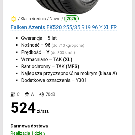
/ Klasa średnia / Nowe /
2025
Falken Azenis FK520
255/35 R19 96 Y XL FR
Gwarancja – 5 lat
Nośność –
96
(do 710 kg/oponę)
Prędkość –
Y
(do 300 km/h)
Wzmacniane – TAK
(XL)
Rant ochronny – TAK
(MFS)
Najlepsza przyczepność na mokrym (klasa A)
Dodatkowe oznaczenia – Y301
C
A
70dB
524
zł/szt.
Darmowa dostawa
Realizacja 1 dzień