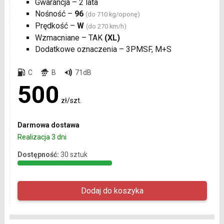
Gwarancja – 2 lata
Nośność –
96
(do 710 kg/oponę)
Prędkość –
W
(do 270 km/h)
Wzmacniane – TAK
(XL)
Dodatkowe oznaczenia – 3PMSF, M+S
C
B
71dB
500
zł/szt.
Darmowa dostawa
Realizacja 3 dni
Dostępność:
30 sztuk