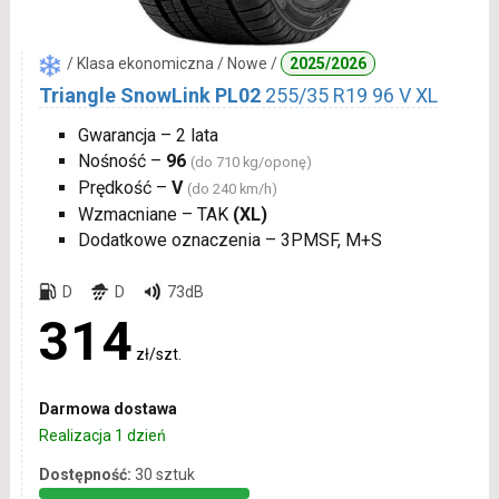
/ Klasa ekonomiczna / Nowe /
2025/2026
Triangle SnowLink PL02
255/35 R19 96 V XL
Gwarancja – 2 lata
Nośność –
96
(do 710 kg/oponę)
Prędkość –
V
(do 240 km/h)
Wzmacniane – TAK
(XL)
Dodatkowe oznaczenia – 3PMSF, M+S
D
D
73dB
314
zł/szt.
Darmowa dostawa
Realizacja 1 dzień
Dostępność:
30 sztuk