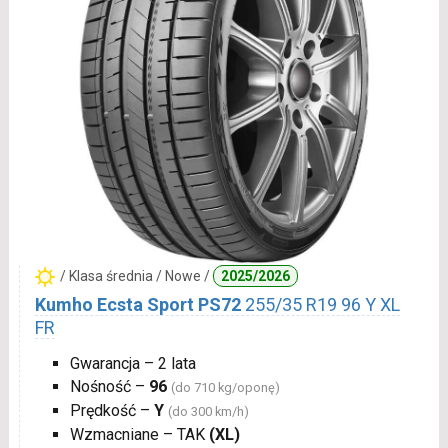
/ Klasa średnia / Nowe /
2025/2026
Kumho Ecsta Sport PS72
255/35 R19 96 Y XL
FR
Gwarancja – 2 lata
Nośność –
96
(do 710 kg/oponę)
Prędkość –
Y
(do 300 km/h)
Wzmacniane – TAK
(XL)