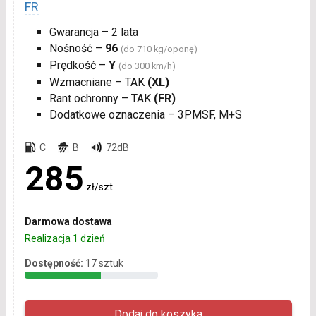
FR
Gwarancja – 2 lata
Nośność –
96
(do 710 kg/oponę)
Prędkość –
Y
(do 300 km/h)
Wzmacniane – TAK
(XL)
Rant ochronny – TAK
(FR)
Dodatkowe oznaczenia – 3PMSF, M+S
C
B
72dB
285
zł/szt.
Darmowa dostawa
Realizacja 1 dzień
Dostępność:
17 sztuk