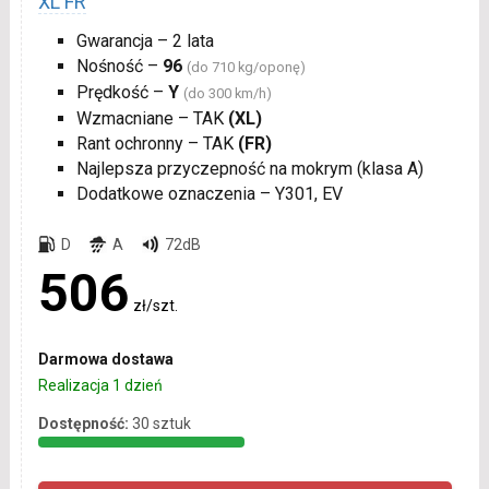
XL FR
Gwarancja – 2 lata
Nośność –
96
(do 710 kg/oponę)
Prędkość –
Y
(do 300 km/h)
Wzmacniane – TAK
(XL)
Rant ochronny – TAK
(FR)
Najlepsza przyczepność na mokrym (klasa A)
Dodatkowe oznaczenia – Y301, EV
D
A
72dB
506
zł/szt.
Darmowa dostawa
Realizacja 1 dzień
Dostępność:
30 sztuk