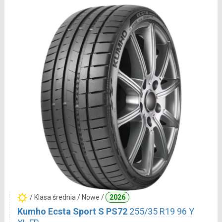
/ Klasa średnia / Nowe /
2026
Kumho Ecsta Sport S PS72
255/35 R19 96 Y