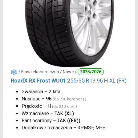
/ Klasa ekonomiczna / Nowe /
2025/2026
RoadX RX Frost WU01
255/35 R19 96 H XL (FR)
Gwarancja – 2 lata
Nośność –
96
(do 710 kg/oponę)
Prędkość –
H
(do 210 km/h)
Wzmacniane – TAK
(XL)
Rant ochronny – TAK
((FR))
Dodatkowe oznaczenia – 3PMSF, M+S