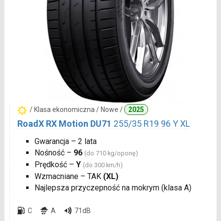
/ Klasa ekonomiczna / Nowe /
2025
RoadX RX Motion DU71
255/35 R19 96 Y XL
Gwarancja – 2 lata
Nośność –
96
(do 710 kg/oponę)
Prędkość –
Y
(do 300 km/h)
Wzmacniane – TAK
(XL)
Najlepsza przyczepność na mokrym (klasa A)
C
A
71dB