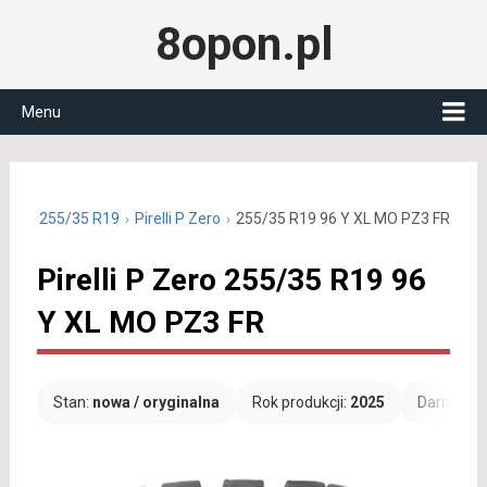
8opon.pl
Menu
letnie 255/35 R19
Pirelli P Zero
255/35 R19 96 Y XL MO PZ3 FR
Pirelli P Zero 255/35 R19 96
Y XL MO PZ3 FR
Stan:
nowa / oryginalna
Rok produkcji:
2025
Darmowa 