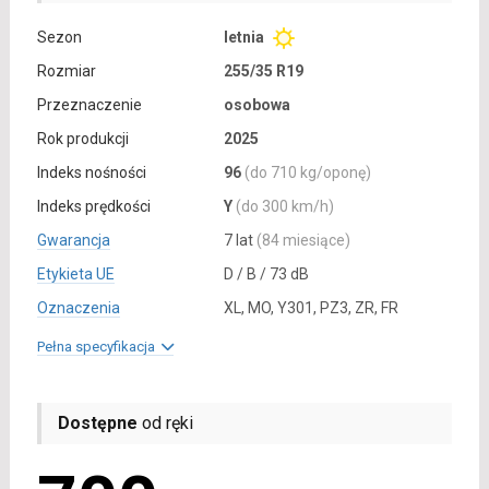
Sezon
letnia
Rozmiar
255/35 R19
Przeznaczenie
osobowa
Rok produkcji
2025
Indeks nośności
96
(do 710 kg/oponę)
Indeks prędkości
Y
(do 300 km/h)
Gwarancja
7 lat
(84 miesiące)
Etykieta UE
D / B / 73 dB
Oznaczenia
XL, MO, Y301, PZ3, ZR, FR
Pełna specyfikacja
Dostępne
od ręki