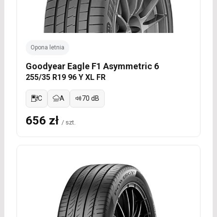
Opona letnia
Goodyear Eagle F1 Asymmetric 6
255/35 R19 96 Y XL FR
C
A
70 dB
656 zł
/ szt.