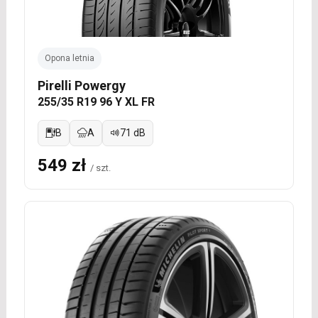
Opona letnia
Pirelli Powergy
255/35 R19 96 Y XL FR
B
A
71 dB
549 zł
/ szt.