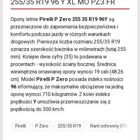
255/35 R19 96 Y XL MO PZ3 FR
Opony letnie
Pirelli P Zero 255 35 R19 96Y
są
przeznaczone do zapewnienia bezpieczeństwa i
komfortu podczas jazdy w różnych warunkach
drogowych. Pierwsza liczba rozmiaru 255/35 R19
oznacza szerokość bieżnika w milimetrach (tutaj 255
mm). Kolejne dwie cyfry (35) to podawana w
procentach - wysokość ściany bocznej. Średnica
wewnętrzna omawianej opony wynosi 19 cali (48.26
cm). Model
Pirelli P Zero
posiada indeks nośności
96
informujący, że maksymalne obciążenie na jedną
oponę wynosi 710 kilogramów. Z kolei indeks
prędkości
Y
umożliwia przemieszczanie się z
prędkością do 300 km/h.
Pirelli
P Zero
255/35 R19
Rant ochronny (FR)
W