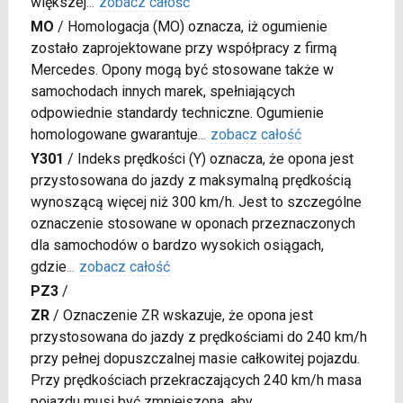
większej
...
zobacz całość
MO
/
Homologacja (MO) oznacza, iż ogumienie
zostało zaprojektowane przy współpracy z firmą
Mercedes. Opony mogą być stosowane także w
samochodach innych marek, spełniających
odpowiednie standardy techniczne. Ogumienie
homologowane gwarantuje
...
zobacz całość
Y301
/
Indeks prędkości (Y) oznacza, że opona jest
przystosowana do jazdy z maksymalną prędkością
wynoszącą więcej niż 300 km/h. Jest to szczególne
oznaczenie stosowane w oponach przeznaczonych
dla samochodów o bardzo wysokich osiągach,
gdzie
...
zobacz całość
PZ3
/
ZR
/
Oznaczenie ZR wskazuje, że opona jest
przystosowana do jazdy z prędkościami do 240 km/h
przy pełnej dopuszczalnej masie całkowitej pojazdu.
Przy prędkościach przekraczających 240 km/h masa
pojazdu musi być zmniejszona, aby