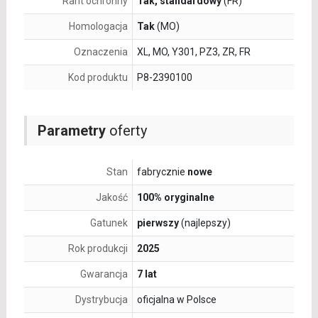
Rant ochronny
Tak, standardowy
(FR)
Homologacja
Tak
(MO)
Oznaczenia
XL, MO, Y301, PZ3, ZR, FR
Kod produktu
P8-2390100
Parametry
oferty
Stan
fabrycznie
nowe
Jakość
100% oryginalne
Gatunek
pierwszy
(najlepszy)
Rok produkcji
2025
Gwarancja
7 lat
Dystrybucja
oficjalna w Polsce