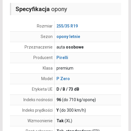
Specyfikacja
opony
Rozmiar
255/35 R19
Sezon
opony letnie
Przeznaczenie
auta
osobowe
Producent
Pirelli
Klasa
premium
Model
P Zero
Etykieta UE
D / B / 73 dB
Indeks nośności
96
(do 710 kg/oponę)
Indeks prędkości
Y
(do 300 km/h)
Wzmocnienie
Tak
(XL)