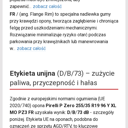
zapewnić
...
zobacz całość
FR
/
(ang. Flange Rim) to specjalna nadlewka gumy
przy krawędzi opony, tworząca zagłębienie i chroniąca
felgę przed uszkodzeniami mechanicznymi.
Rozwiązanie minimalizuje ryzyko otarć podczas
parkowania przy krawężnikach lub manewrowania
w
...
zobacz całość
Etykieta unijna
(D/B/73) – zużycie
paliwa, przyczepność i hałas
Zgodnie z europejskimi normami ogumienia (UE
2020/740) opona
Pirelli P Zero 255/35 R19 96 Y XL
MO PZ3 FR
uzyskała wynik:
D
/
B
/
73 dB
- szczegóły
poniżej. Etykieta UE na oponach, podobna do
oznaczeń ze sprzętu AGD/RTV, to kluczowe