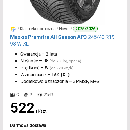
/ Klasa ekonomiczna / Nowe /
2025/2026
Maxxis Premitra All Season AP3
245/40 R19
98 W XL
Gwarancja – 2 lata
Nośność –
98
(do 750 kg/oponę)
Prędkość –
W
(do 270 km/h)
Wzmacniane – TAK
(XL)
Dodatkowe oznaczenia – 3PMSF, M+S
C
B
71dB
522
zł/szt.
Darmowa dostawa