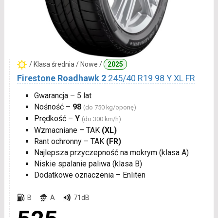
/ Klasa średnia / Nowe /
2025
Firestone Roadhawk 2
245/40 R19 98 Y XL FR
Gwarancja – 5 lat
Nośność –
98
(do 750 kg/oponę)
Prędkość –
Y
(do 300 km/h)
Wzmacniane – TAK
(XL)
Rant ochronny – TAK
(FR)
Najlepsza przyczepność na mokrym (klasa A)
Niskie spalanie paliwa (klasa B)
Dodatkowe oznaczenia – Enliten
B
A
71dB