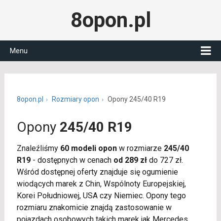
8opon.pl
Menu
8opon.pl
Rozmiary opon
Opony 245/40 R19
Opony
245/40 R19
Znaleźliśmy
60 modeli opon
w rozmiarze
245/40
R19
- dostępnych w cenach
od 289 zł
do 727 zł.
Wśród dostępnej oferty znajduje się ogumienie
wiodących marek z Chin, Wspólnoty Europejskiej,
Korei Południowej, USA czy Niemiec. Opony tego
rozmiaru znakomicie znajdą zastosowanie w
pojazdach osobowych takich marek jak Mercedes