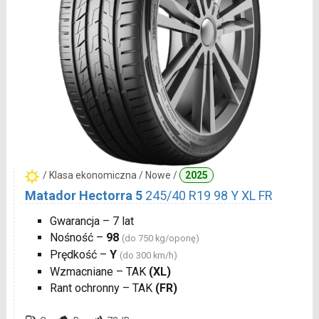
/ Klasa ekonomiczna / Nowe /
2025
Matador Hectorra 5
245/40 R19 98 Y XL FR
Gwarancja – 7 lat
Nośność –
98
(do 750 kg/oponę)
Prędkość –
Y
(do 300 km/h)
Wzmacniane – TAK
(XL)
Rant ochronny – TAK
(FR)