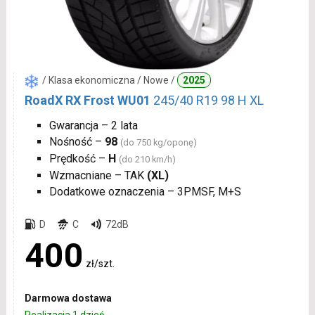
/ Klasa ekonomiczna / Nowe /
2025
RoadX RX Frost WU01
245/40 R19 98 H XL
Gwarancja – 2 lata
Nośność –
98
(do 750 kg/oponę)
Prędkość –
H
(do 210 km/h)
Wzmacniane – TAK
(XL)
Dodatkowe oznaczenia – 3PMSF, M+S
D
C
72dB
400
zł/szt.
Darmowa dostawa