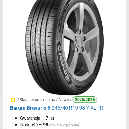
/ Klasa ekonomiczna / Nowe /
2025/2026
Barum Bravuris 6
245/40 R19 98 Y XL FR
Gwarancja – 7 lat
Nośność –
98
(do 750 kg/oponę)