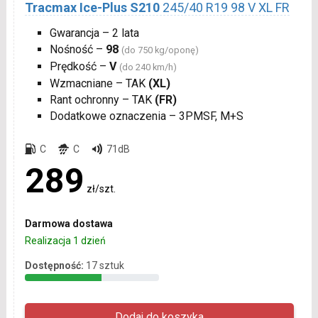
Tracmax Ice-Plus S210
245/40 R19 98 V XL FR
Gwarancja – 2 lata
Nośność –
98
(do 750 kg/oponę)
Prędkość –
V
(do 240 km/h)
Wzmacniane – TAK
(XL)
Rant ochronny – TAK
(FR)
Dodatkowe oznaczenia – 3PMSF, M+S
C
C
71dB
289
zł/szt.
Darmowa dostawa
Realizacja 1 dzień
Dostępność:
17 sztuk