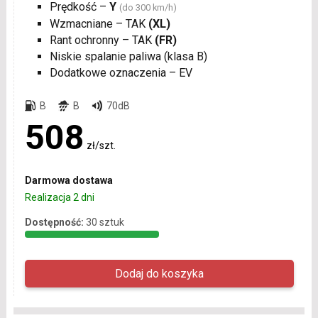
Prędkość –
Y
(do 300 km/h)
Wzmacniane – TAK
(XL)
Rant ochronny – TAK
(FR)
Niskie spalanie paliwa (klasa B)
Dodatkowe oznaczenia – EV
B
B
70dB
508
zł/szt.
Darmowa dostawa
Realizacja 2 dni
Dostępność:
30 sztuk