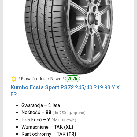
/ Klasa średnia / Nowe /
2025
Kumho Ecsta Sport PS72
245/40 R19 98 Y XL
FR
Gwarancja – 2 lata
Nośność –
98
(do 750 kg/oponę)
Prędkość –
Y
(do 300 km/h)
Wzmacniane – TAK
(XL)
Rant ochronny – TAK
(FR)