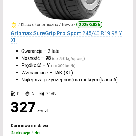
/ Klasa ekonomiczna / Nowe /
2025/2026
Gripmax SureGrip Pro Sport
245/40 R19 98 Y
XL
Gwarancja – 2 lata
Nośność –
98
(do 750 kg/oponę)
Prędkość –
Y
(do 300 km/h)
Wzmacniane – TAK
(XL)
Najlepsza przyczepność na mokrym (klasa A)
D
A
72dB
327
zł/szt.
Darmowa dostawa
Realizacja 3 dni