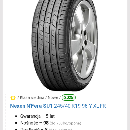
/ Klasa średnia / Nowe /
2025
Nexen N'Fera SU1
245/40 R19 98 Y XL FR
Gwarancja – 5 lat
Nośność –
98
(do 750 kg/oponę)
Prędkość –
Y