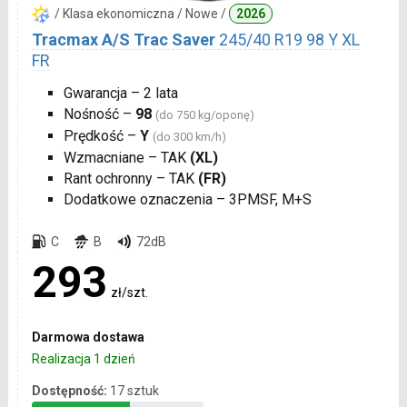
/ Klasa ekonomiczna / Nowe /
2026
Tracmax A/S Trac Saver
245/40 R19 98 Y XL
FR
Gwarancja – 2 lata
Nośność –
98
(do 750 kg/oponę)
Prędkość –
Y
(do 300 km/h)
Wzmacniane – TAK
(XL)
Rant ochronny – TAK
(FR)
Dodatkowe oznaczenia – 3PMSF, M+S
C
B
72dB
293
zł/szt.
Darmowa dostawa
Realizacja 1 dzień
Dostępność:
17 sztuk