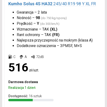
Kumho Solus 4S HA32
245/40 R19 98 Y XL FR
Gwarancja – 2 lata
Nośność –
98
(do 750 kg/oponę)
Prędkość –
Y
(do 300 km/h)
Wzmacniane – TAK
(XL)
Rant ochronny – TAK
(FR)
Najlepsza przyczepność na mokrym (klasa A)
Dodatkowe oznaczenia – 3PMSF, M+S
C
A
72dB
516
zł/szt.
Darmowa dostawa
Realizacja 1 dzień
Dostępność:
16 sztuk