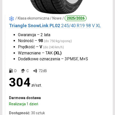
/ Klasa ekonomiczna / Nowe /
2025/2026
Triangle SnowLink PL02
245/40 R19 98 V XL
Gwarancja – 2 lata
Nośność –
98
(do 750 kg/oponę)
Prędkość –
V
(do 240 km/h)
Wzmacniane – TAK
(XL)
Dodatkowe oznaczenia – 3PMSF, M+S
D
C
72dB
304
zł/szt.
Darmowa dostawa
Realizacja 1 dzień
Dostępność:
30 sztuk