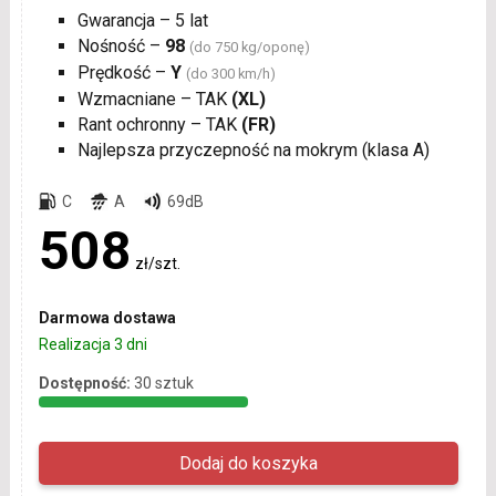
Gwarancja – 5 lat
Nośność –
98
(do 750 kg/oponę)
Prędkość –
Y
(do 300 km/h)
Wzmacniane – TAK
(XL)
Rant ochronny – TAK
(FR)
Najlepsza przyczepność na mokrym (klasa A)
C
A
69dB
508
zł/szt.
Darmowa dostawa
Realizacja 3 dni
Dostępność:
30 sztuk