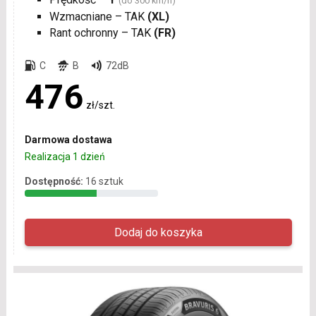
(do 300 km/h)
Wzmacniane – TAK
(XL)
Rant ochronny – TAK
(FR)
C
B
72dB
476
zł/szt.
Darmowa dostawa
Realizacja 1 dzień
Dostępność:
16 sztuk