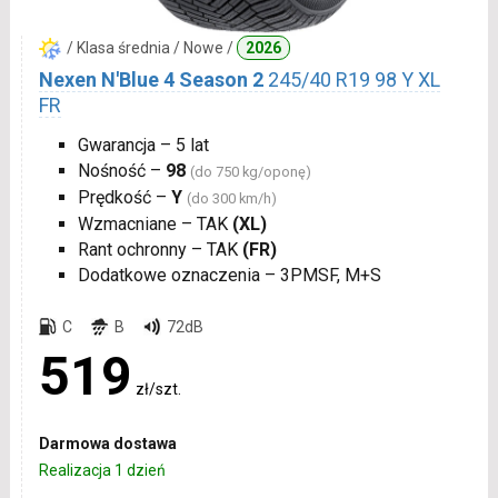
/ Klasa średnia / Nowe /
2026
Nexen N'Blue 4 Season 2
245/40 R19 98 Y XL
FR
Gwarancja – 5 lat
Nośność –
98
(do 750 kg/oponę)
Prędkość –
Y
(do 300 km/h)
Wzmacniane – TAK
(XL)
Rant ochronny – TAK
(FR)
Dodatkowe oznaczenia – 3PMSF, M+S
C
B
72dB
519
zł/szt.
Darmowa dostawa
Realizacja 1 dzień