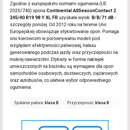
Zgodnie z europejskimi normami ogumienia (UE
2020/740) opona
Continental AllSeasonContact 2
245/40 R19 98 Y XL FR
uzyskała wynik:
B
/
B
/
71 dB
-
szczegóły poniżej. Od 2012 roku na terenie Unii
Europejskiej obowiązuje etykietowanie opon. Pomaga
ono kierowcom w porównywaniu modeli pod
względem efektywności paliwowej, hałasu
generowanego podczas jazdy oraz przyczepności na
mokrej nawierzchni. Etykiety w formie naklejek
umieszczonych na bieżniku są wymagane dla opon
samochodów osobowych, dostawczych, ciężarowych
oraz autobusów, co ułatwia wybór odpowiedniego
ogumienia.
Spalanie paliwa:
klasa B
Przyczepność:
klasa B
Hałas: