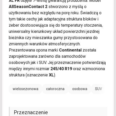
XL FR
objęte 7-letnią gwarancją producenta. Model
AllSeasonContact 2
stworzono z myślą o
użytkowaniu bez względu na porę roku. Świadczą o
tym takie cechy jak adaptacyjna struktura bloków i
żeber dostosowująca się do temperatury otoczenia,
uniwersalny kierunkowy układ powierzchni jezdnej
bieżnika czy mieszanka gumy przystosowana do
zmiennych warunków atmosferycznych.
Prezentowana opona marki
Continental
została
zaprojektowana zarówno dla samochodów
osobowych jak i SUV. Jej przeznaczenie potwierdzają
między innymi rozmiar
245/40 R19
oraz wzmocniona
struktura (oznaczenie
XL
).
wielosezonowa
całoroczna
osobowa
SUV
EV /
Przeznaczenie