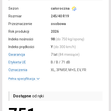
Sezon
całoroczna
Rozmiar
245/40 R19
Przeznaczenie
osobowa
Rok produkcji
2026
Indeks nośności
98
(do 750 kg/oponę)
Indeks prędkości
Y
(do 300 km/h)
Gwarancja
7 lat
(84 miesiące)
Etykieta UE
B / B / 71 dB
Oznaczenia
XL, 3PMSF, M+S, EV, FR
Pełna specyfikacja
Dostępne
od ręki