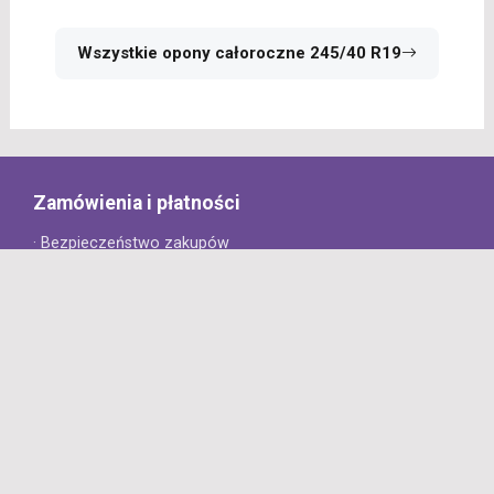
Wszystkie opony całoroczne 245/40 R19
Zamówienia i płatności
· Bezpieczeństwo zakupów
· Jak złożyć zamówienie?
· Sposoby płatności
· Koszt dostawy
· Czas dostawy
Obsługa klienta
· Zwroty
· Reklamacje