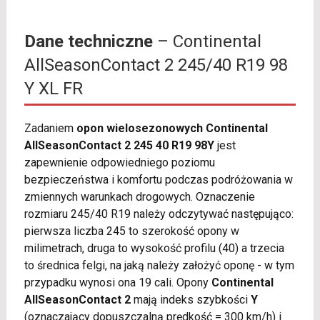
Dane techniczne
– Continental
AllSeasonContact 2 245/40 R19 98
Y XL FR
Zadaniem
opon wielosezonowych Continental
AllSeasonContact 2 245 40 R19 98Y
jest
zapewnienie odpowiedniego poziomu
bezpieczeństwa i komfortu podczas podróżowania w
zmiennych warunkach drogowych. Oznaczenie
rozmiaru 245/40 R19 należy odczytywać następująco:
pierwsza liczba 245 to szerokość opony w
milimetrach, druga to wysokość profilu (40) a trzecia
to średnica felgi, na jaką należy założyć oponę - w tym
przypadku wynosi ona 19 cali. Opony
Continental
AllSeasonContact 2
mają indeks szybkości
Y
(oznaczający dopuszczalną prędkość = 300 km/h) i