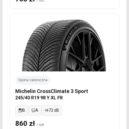
/ szt.
Opona całoroczna
Michelin CrossClimate 3 Sport
245/40 R19 98 Y XL FR
B
A
72 dB
860 zł
/ szt.