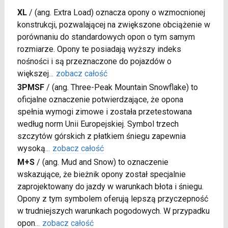
XL
/
(ang. Extra Load) oznacza opony o wzmocnionej
konstrukcji, pozwalającej na zwiększone obciążenie w
porównaniu do standardowych opon o tym samym
rozmiarze. Opony te posiadają wyższy indeks
nośności i są przeznaczone do pojazdów o
większej
...
zobacz całość
3PMSF
/
(ang. Three-Peak Mountain Snowflake) to
oficjalne oznaczenie potwierdzające, że opona
spełnia wymogi zimowe i została przetestowana
według norm Unii Europejskiej. Symbol trzech
szczytów górskich z płatkiem śniegu zapewnia
wysoką
...
zobacz całość
M+S
/
(ang. Mud and Snow) to oznaczenie
wskazujące, że bieżnik opony został specjalnie
zaprojektowany do jazdy w warunkach błota i śniegu.
Opony z tym symbolem oferują lepszą przyczepność
w trudniejszych warunkach pogodowych. W przypadku
opon
...
zobacz całość