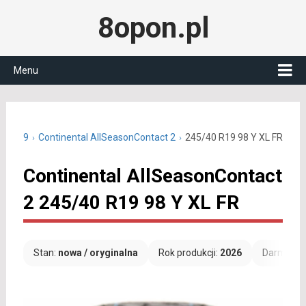
8opon.pl
Menu
40 R19
Continental AllSeasonContact 2
245/40 R19 98 Y XL FR
Continental AllSeasonContact
2 245/40 R19 98 Y XL FR
Stan:
nowa / oryginalna
Rok produkcji:
2026
Darmowa 