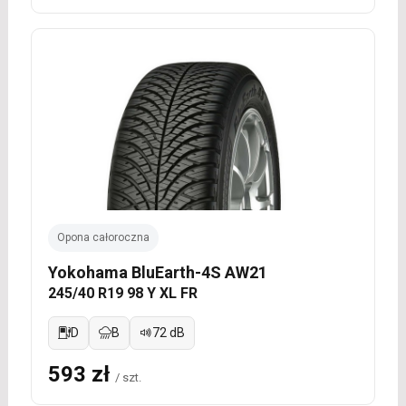
Opona całoroczna
Yokohama BluEarth-4S AW21
245/40 R19 98 Y XL FR
D
B
72 dB
593 zł
/ szt.