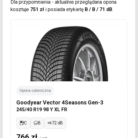
Dla przypomnienia - aktualnie przeglądana opona
kosztuje
751 zł
i posiada etykietę
B / B / 71 dB
.
Opona całoroczna
Goodyear Vector 4Seasons Gen-3
245/40 R19 98 Y XL FR
C
B
72 dB
766 zł