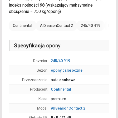
indeks nośności
98
(wskazujący maksymalne
obciążenie = 750 kg/oponę).
Continental
AllSeasonContact 2
245/40 R19
Rant 
Specyfikacja
opony
Rozmiar
245/40 R19
Sezon
opony całoroczne
Przeznaczenie
auta
osobowe
Producent
Continental
Klasa
premium
Model
AllSeasonContact 2
Etykieta UE
B / B / 71 dB