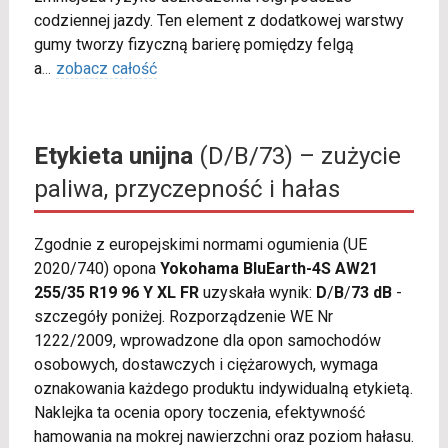
codziennej jazdy. Ten element z dodatkowej warstwy
gumy tworzy fizyczną barierę pomiędzy felgą
a
...
zobacz całość
Etykieta unijna
(D/B/73) – zużycie
paliwa, przyczepność i hałas
Zgodnie z europejskimi normami ogumienia (UE
2020/740) opona
Yokohama BluEarth-4S AW21
255/35 R19 96 Y XL FR
uzyskała wynik:
D
/
B
/
73 dB
-
szczegóły poniżej. Rozporządzenie WE Nr
1222/2009, wprowadzone dla opon samochodów
osobowych, dostawczych i ciężarowych, wymaga
oznakowania każdego produktu indywidualną etykietą.
Naklejka ta ocenia opory toczenia, efektywność
hamowania na mokrej nawierzchni oraz poziom hałasu.