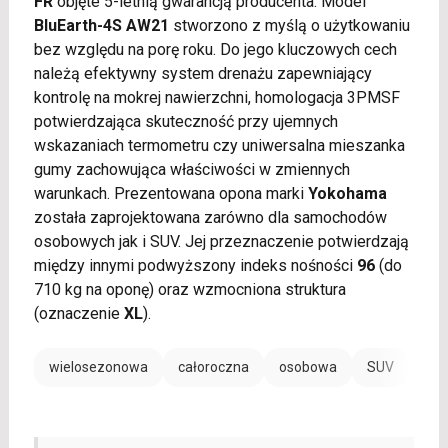
FR
objęte 5-letnią gwarancją producenta. Model
BluEarth-4S AW21
stworzono z myślą o użytkowaniu
bez względu na porę roku. Do jego kluczowych cech
należą efektywny system drenażu zapewniający
kontrolę na mokrej nawierzchni, homologacja 3PMSF
potwierdzająca skuteczność przy ujemnych
wskazaniach termometru czy uniwersalna mieszanka
gumy zachowująca właściwości w zmiennych
warunkach. Prezentowana opona marki
Yokohama
została zaprojektowana zarówno dla samochodów
osobowych jak i SUV. Jej przeznaczenie potwierdzają
między innymi podwyższony indeks nośności
96
(do
710 kg na oponę) oraz wzmocniona struktura
(oznaczenie
XL
).
wielosezonowa
całoroczna
osobowa
SUV