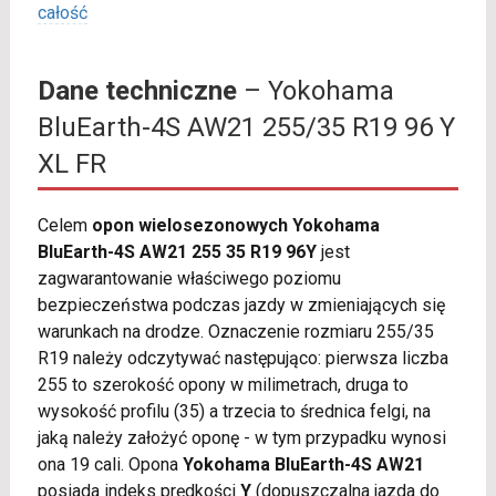
całość
Dane techniczne
– Yokohama
BluEarth-4S AW21 255/35 R19 96 Y
XL FR
Celem
opon wielosezonowych Yokohama
BluEarth-4S AW21 255 35 R19 96Y
jest
zagwarantowanie właściwego poziomu
bezpieczeństwa podczas jazdy w zmieniających się
warunkach na drodze. Oznaczenie rozmiaru 255/35
R19 należy odczytywać następująco: pierwsza liczba
255 to szerokość opony w milimetrach, druga to
wysokość profilu (35) a trzecia to średnica felgi, na
jaką należy założyć oponę - w tym przypadku wynosi
ona 19 cali. Opona
Yokohama BluEarth-4S AW21
posiada indeks prędkości
Y
(dopuszczalna jazda do