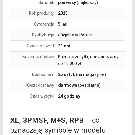
Gatunek
pierwszy
(najlepszy)
Rok produkcji
2025
Gwarancja
5 lat
Dystrybucja
oficjalna w Polsce
Czas na zwrot
21 dni
Bezpieczeństwo
Każdą przesyłkę ubezpieczamy
do 10 000 zł
Dostępność
25 sztuk
(na magazynie)
Koszt dostawy
darmowa
(bezpłatna)
Czas wysyłki
24 godziny
XL, 3PMSF, M+S, RPB
– co
oznaczają symbole w modelu