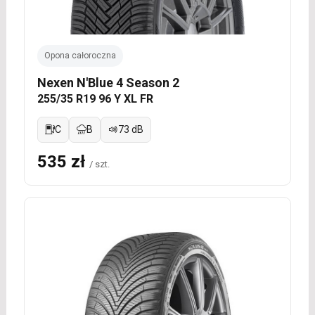
Opona całoroczna
Nexen N'Blue 4 Season 2
255/35 R19 96 Y XL FR
C
B
73 dB
535 zł
/ szt.