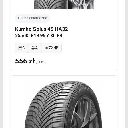
Opona całoroczna
Kumho Solus 4S HA32
255/35 R19 96 Y XL FR
C
A
72 dB
556 zł
/ szt.