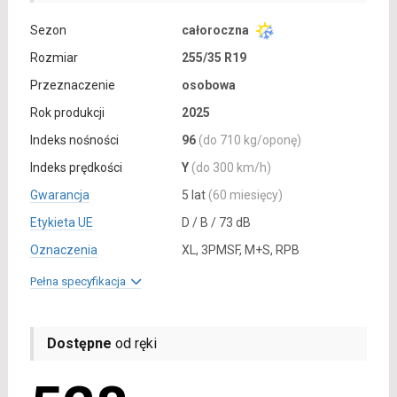
Sezon
całoroczna
Rozmiar
255/35 R19
Przeznaczenie
osobowa
Rok produkcji
2025
Indeks nośności
96
(do 710 kg/oponę)
Indeks prędkości
Y
(do 300 km/h)
Gwarancja
5 lat
(60 miesięcy)
Etykieta UE
D / B / 73 dB
Oznaczenia
XL, 3PMSF, M+S, RPB
Pełna specyfikacja
Dostępne
od ręki