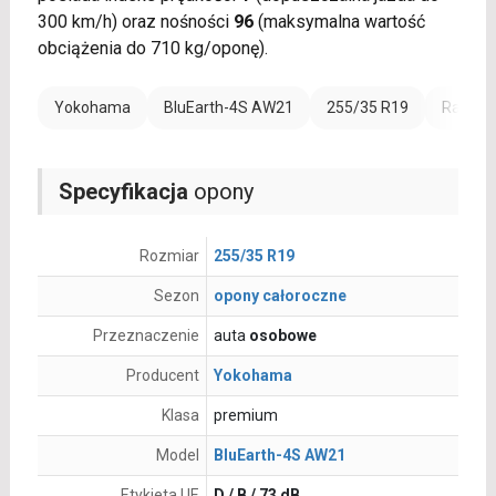
300 km/h) oraz nośności
96
(maksymalna wartość
obciążenia do 710 kg/oponę).
Yokohama
BluEarth-4S AW21
255/35 R19
Rant oc
Specyfikacja
opony
Rozmiar
255/35 R19
Sezon
opony całoroczne
Przeznaczenie
auta
osobowe
Producent
Yokohama
Klasa
premium
Model
BluEarth-4S AW21
Etykieta UE
D / B / 73 dB