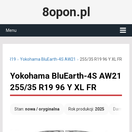
8opon.pl
Menu
5/35 R19
Yokohama BluEarth-4S AW21
255/35 R19 96 Y XL FR
Yokohama BluEarth-4S AW21
255/35 R19 96 Y XL FR
Stan:
nowa / oryginalna
Rok produkcji:
2025
Darmowa 