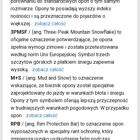
porównaniu do standardowych opon o tym samym
rozmiarze. Opony te posiadają wyższy indeks
nośności i są przeznaczone do pojazdów o
większej
...
zobacz całość
3PMSF
/
(ang. Three-Peak Mountain Snowflake) to
oficjalne oznaczenie potwierdzające, że opona
spełnia wymogi zimowe i została przetestowana
według norm Unii Europejskiej. Symbol trzech
szczytów górskich z płatkiem śniegu zapewnia
wysoką
...
zobacz całość
M+S
/
(ang. Mud and Snow) to oznaczenie
wskazujące, że bieżnik opony został specjalnie
zaprojektowany do jazdy w warunkach błota i śniegu.
Opony z tym symbolem oferują lepszą przyczepność
w trudniejszych warunkach pogodowych. W przypadku
opon
...
zobacz całość
RPB
/
(ang. Rim Protection Bar) to oznaczenie opon
wyposażonych w specjalny rant ochronny, który
zmniejsza ryzyko uszkodzenia felgi podczas