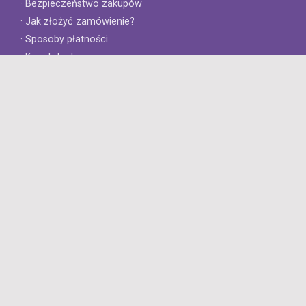
· Bezpieczeństwo zakupów
· Jak złożyć zamówienie?
· Sposoby płatności
· Koszt dostawy
· Czas dostawy
Obsługa klienta
· Zwroty
· Reklamacje
· Najczęściej zadawane pytania
· Gwarancja na opony
· Kontakt
8opon.pl
· O firmie
· Opinie klientów
· Dlaczego warto u nas kupić?