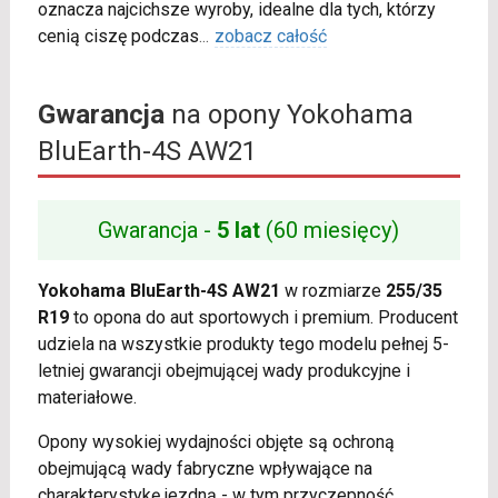
oznacza najcichsze wyroby, idealne dla tych, którzy
cenią ciszę podczas
...
zobacz całość
Gwarancja
na opony Yokohama
BluEarth-4S AW21
Gwarancja -
5 lat
(60 miesięcy)
Yokohama BluEarth-4S AW21
w rozmiarze
255/35
R19
to opona do aut sportowych i premium. Producent
udziela na wszystkie produkty tego modelu pełnej 5-
letniej gwarancji obejmującej wady produkcyjne i
materiałowe.
Opony wysokiej wydajności objęte są ochroną
obejmującą wady fabryczne wpływające na
charakterystykę jezdną - w tym przyczepność,