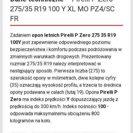
275/35 R19 100 Y XL MO PZ4/SC
FR
Zadaniem
opon letnich Pirelli P Zero 275 35 R19
100Y
jest zapewnienie odpowiedniego poziomu
bezpieczeństwa i komfortu podczas podróżowania w
zmiennych warunkach drogowych. Prezentowany
rozmiar 275/35 R19 należy interpretować w
następujący sposób. Pierwsza liczba (275) to
szerokość opony w milimetrach, dwie kolejne cyfry
(35) oznaczają wysokość profilu, a trzecia to średnica
opony podawana w calach (tutaj 19). Opona
Pirelli P
Zero
ma indeks prędkości
Y
dopuszczający jazdę z
prędkością do 300 km/h. Indeks nośności
100
-
odpowiada maksymalnemu obciążeniu 800
kilogramów na koło.