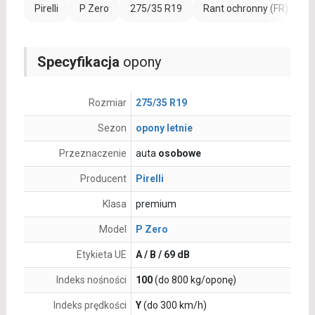
Pirelli
P Zero
275/35 R19
Rant ochronny (FR)
W
Specyfikacja
opony
Rozmiar
275/35 R19
Sezon
opony letnie
Przeznaczenie
auta
osobowe
Producent
Pirelli
Klasa
premium
Model
P Zero
Etykieta UE
A / B / 69 dB
Indeks nośności
100
(do 800 kg/oponę)
Indeks prędkości
Y
(do 300 km/h)