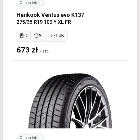
Opona letnia
Hankook Ventus evo K137
275/35 R19 100 Y XL FR
C
A
71 dB
673 zł
/ szt.
Opona letnia