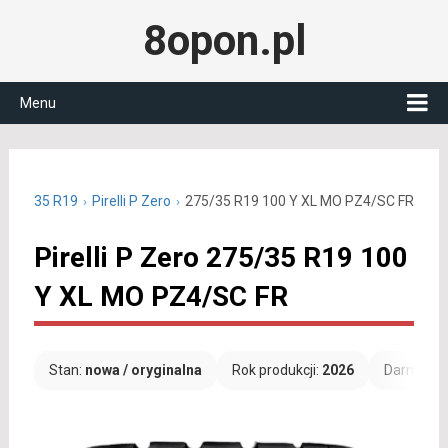
8opon.pl
Menu
e 275/35 R19
Pirelli P Zero
275/35 R19 100 Y XL MO PZ4/SC FR
Pirelli P Zero 275/35 R19 100
Y XL MO PZ4/SC FR
Stan:
nowa / oryginalna
Rok produkcji:
2026
Darmowa 