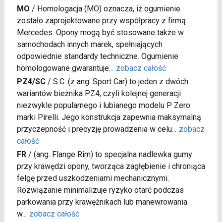
MO
/
Homologacja (MO) oznacza, iż ogumienie
zostało zaprojektowane przy współpracy z firmą
Mercedes. Opony mogą być stosowane także w
samochodach innych marek, spełniających
odpowiednie standardy techniczne. Ogumienie
homologowane gwarantuje
...
zobacz całość
PZ4/SC
/
S.C. (z ang. Sport Car) to jeden z dwóch
wariantów bieżnika PZ4, czyli kolejnej generacji
niezwykle popularnego i lubianego modelu P Zero
marki Pirelli. Jego konstrukcja zapewnia maksymalną
przyczepność i precyzję prowadzenia w celu
...
zobacz
całość
FR
/
(ang. Flange Rim) to specjalna nadlewka gumy
przy krawędzi opony, tworząca zagłębienie i chroniąca
felgę przed uszkodzeniami mechanicznymi.
Rozwiązanie minimalizuje ryzyko otarć podczas
parkowania przy krawężnikach lub manewrowania
w
...
zobacz całość