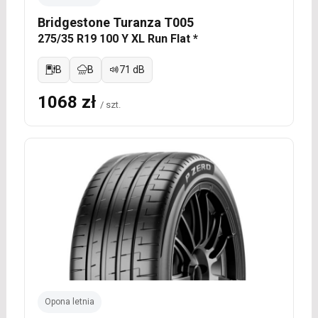
Bridgestone Turanza T005
275/35 R19 100 Y XL Run Flat *
B
B
71 dB
1068 zł
/ szt.
Opona letnia