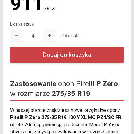
911
zł/szt.
Liczba sztuk:
−
+
z 16 sztuk
Zastosowanie
opon Pirelli
P Zero
w rozmiarze
275/35 R19
W naszej ofercie znajdziesz nowe, oryginalne opony
Pirelli P Zero 275/35 R19 100 Y XL MO PZ4/SC FR
objęte 7-letnią gwarancją producenta. Model
P Zero
stworzono z myślą o użytkowaniu w sezonie letnim.