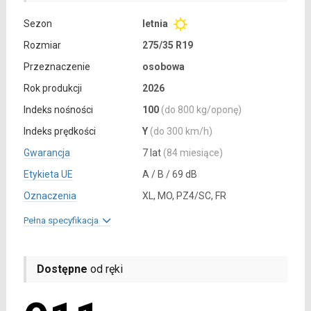
Sezon
letnia
Rozmiar
275/35 R19
Przeznaczenie
osobowa
Rok produkcji
2026
Indeks nośności
100
(do 800 kg/oponę)
Indeks prędkości
Y
(do 300 km/h)
Gwarancja
7 lat
(84 miesiące)
Etykieta UE
A / B / 69 dB
Oznaczenia
XL, MO, PZ4/SC, FR
Pełna specyfikacja
Dostępne
od ręki