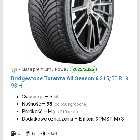
/ Klasa premium / Nowe /
2025/2026
Bridgestone Turanza All Season 6
215/50 R19
93 H
Gwarancja – 5 lat
Nośność –
93
(do 650 kg/oponę)
Prędkość –
H
(do 210 km/h)
Dodatkowe oznaczenia – Enliten, 3PMSF, M+S
C
B
70dB