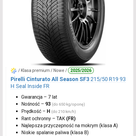
/ Klasa premium / Nowe /
2025/2026
Pirelli Cinturato All Season SF3
215/50 R19 93
H Seal Inside FR
Gwarancja – 7 lat
Nośność –
93
(do 650 kg/oponę)
Prędkość –
H
(do 210 km/h)
Rant ochronny – TAK
(FR)
Najlepsza przyczepność na mokrym (klasa A)
Niskie spalanie paliwa (klasa B)