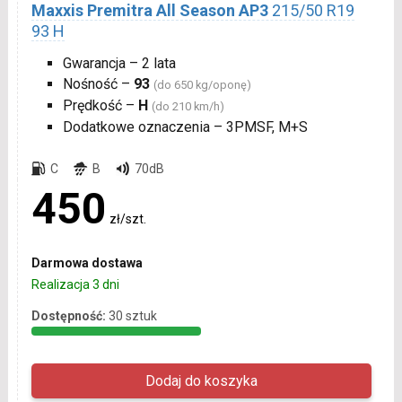
Maxxis Premitra All Season AP3
215/50 R19
93 H
Gwarancja – 2 lata
Nośność –
93
(do 650 kg/oponę)
Prędkość –
H
(do 210 km/h)
Dodatkowe oznaczenia – 3PMSF, M+S
C
B
70dB
450
zł/szt.
Darmowa dostawa
Realizacja 3 dni
Dostępność:
30 sztuk