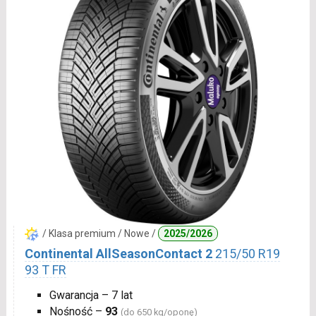
/ Klasa premium / Nowe /
2025/2026
Continental AllSeasonContact 2
215/50 R19
93 T FR
Gwarancja – 7 lat
Nośność –
93
(do 650 kg/oponę)