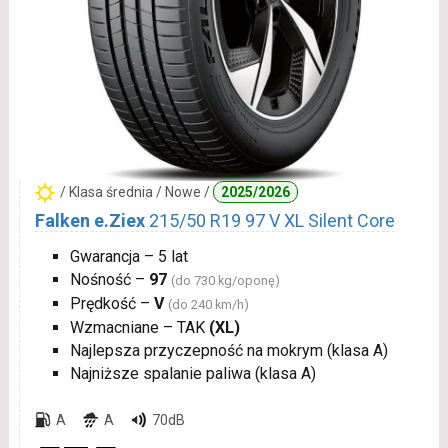
/ Klasa średnia / Nowe /
2025/2026
Falken e.Ziex
215/50 R19 97 V XL Silent Core
Gwarancja – 5 lat
Nośność –
97
(do 730 kg/oponę)
Prędkość –
V
(do 240 km/h)
Wzmacniane – TAK
(XL)
Najlepsza przyczepność na mokrym (klasa A)
Najniższe spalanie paliwa (klasa A)
A
A
70dB