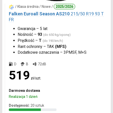
/ Klasa średnia / Nowe /
2025/2026
Falken Euroall Season AS210
215/50 R19 93 T
FR
Gwarancja – 5 lat
Nośność –
93
(do 650 kg/oponę)
Prędkość –
T
(do 190 km/h)
Rant ochronny – TAK
(MFS)
Dodatkowe oznaczenia – 3PMSF, M+S
D
B
72dB
519
zł/szt.
Darmowa dostawa
Realizacja 1 dzień
Dostępność:
20 sztuk