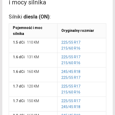
i mocy silnika
Silniki
diesla (ON)
:
Pojemność i moc
Oryginalny rozmiar
silnika
1.5 dCi
·
110 KM
225/55 R17
215/60 R16
1.6 dCi
·
131 KM
225/55 R17
215/60 R16
1.6 dCi
·
160 KM
245/45 R18
225/55 R17
1.7 dCi
·
120 KM
225/55 R17
215/60 R16
1.7 dCi
·
150 KM
225/55 R17
245/45 R18