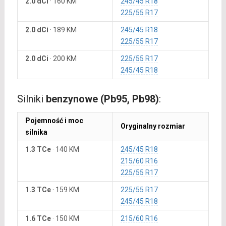
2.0 dCi
·
160 KM
245/45 R18
225/55 R17
2.0 dCi
·
189 KM
245/45 R18
225/55 R17
2.0 dCi
·
200 KM
225/55 R17
245/45 R18
Silniki
benzynowe (Pb95, Pb98)
:
Pojemność i moc
Oryginalny rozmiar
silnika
1.3 TCe
·
140 KM
245/45 R18
215/60 R16
225/55 R17
1.3 TCe
·
159 KM
225/55 R17
245/45 R18
1.6 TCe
·
150 KM
215/60 R16