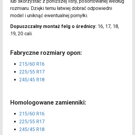
lub skorzystać z poniższej listy, posortowanej według
rozmiaru. Dzięki temu łatwiej dobrać odpowiedni
model i uniknąć ewentualnej pomyłki.
Dopuszczalny montaż felg o średnicy:
16, 17, 18,
19, 20 cali.
Fabryczne rozmiary opon:
215/60 R16
225/55 R17
245/45 R18
Homologowane zamienniki:
215/60 R16
225/55 R17
245/45 R18