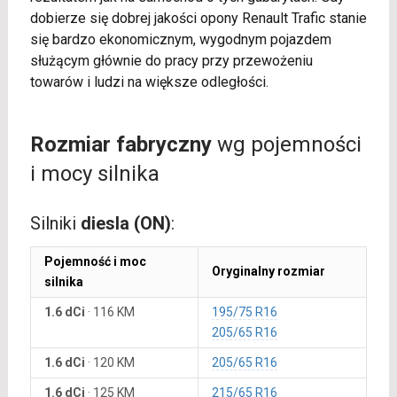
dobierze się dobrej jakości opony Renault Trafic stanie
się bardzo ekonomicznym, wygodnym pojazdem
służącym głównie do pracy przy przewożeniu
towarów i ludzi na większe odległości.
Rozmiar fabryczny
wg pojemności
i mocy silnika
Silniki
diesla (ON)
:
Pojemność i moc
Oryginalny rozmiar
silnika
1.6 dCi
·
116 KM
195/75 R16
205/65 R16
1.6 dCi
·
120 KM
205/65 R16
1.6 dCi
·
125 KM
215/65 R16