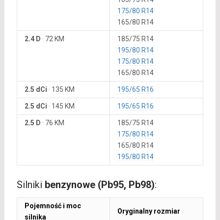
175/80 R14
165/80 R14
2.4 D
·
72 KM
185/75 R14
195/80 R14
175/80 R14
165/80 R14
2.5 dCi
·
135 KM
195/65 R16
2.5 dCi
·
145 KM
195/65 R16
2.5 D
·
76 KM
185/75 R14
175/80 R14
165/80 R14
195/80 R14
Silniki
benzynowe (Pb95, Pb98)
:
Pojemność i moc
Oryginalny rozmiar
silnika