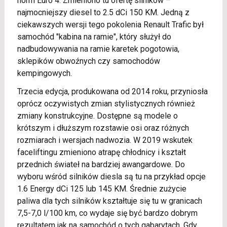
norm Euro 4. Zmieniono tu ofertę silników –
najmocniejszy diesel to 2.5 dCi 150 KM. Jedną z
ciekawszych wersji tego pokolenia Renault Trafic był
samochód "kabina na ramie", który służył do
nadbudowywania na ramie karetek pogotowia,
sklepików obwoźnych czy samochodów
kempingowych.
Trzecia edycja, produkowana od 2014 roku, przyniosła
oprócz oczywistych zmian stylistycznych również
zmiany konstrukcyjne. Dostępne są modele o
krótszym i dłuższym rozstawie osi oraz różnych
rozmiarach i wersjach nadwozia. W 2019 wskutek
faceliftingu zmieniono atrapę chłodnicy i kształt
przednich świateł na bardziej awangardowe. Do
wyboru wśród silników diesla są tu na przykład opcje
1.6 Energy dCi 125 lub 145 KM. Średnie zużycie
paliwa dla tych silników kształtuje się tu w granicach
7,5-7,0 l/100 km, co wydaje się być bardzo dobrym
rezultatem jak na samochód o tych gabarytach. Gdy