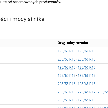
u te od renomowanych producentów.
ci i mocy silnika
Oryginalny rozmiar
195/65 R15
195/60 R15
205/55 R16
205/60 R16
195/60 R15
185/65 R15
195/60 R15
185/65 R15
205/55 R16
195/65 R15
205/60 R16
225/45 R17
205/5
205/55 R16
195/65 R15