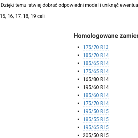
. Dzięki temu łatwiej dobrać odpowiedni model i uniknąć ewentua
15, 16, 17, 18, 19 cali.
Homologowane zamien
175/70 R13
185/70 R14
185/65 R14
175/65 R14
165/80 R14
195/60 R14
185/60 R14
175/70 R14
195/50 R15
185/55 R15
195/65 R15
205/50 R15