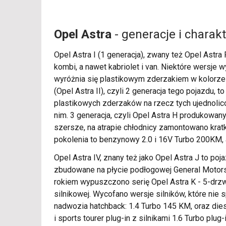
Opel Astra
- generacje i charak
Opel Astra I (1 generacja), zwany też Opel Astr
kombi, a nawet kabriolet i van. Niektóre wersje
wyróżnia się plastikowym zderzakiem w kolorze 
(Opel Astra II), czyli 2 generacja tego pojazdu
plastikowych zderzaków na rzecz tych ujednolic
nim. 3 generacja, czyli Opel Astra H produkowany
szersze, na atrapie chłodnicy zamontowano kratk
pokolenia to benzynowy 2.0 i 16V Turbo 200KM, 
Opel Astra IV, znany też jako Opel Astra J to poj
zbudowane na płycie podłogowej General Motors
rokiem wypuszczono serię Opel Astra K - 5-drzw
silnikowej. Wycofano wersje silników, które nie
nadwozia hatchback: 1.4 Turbo 145 KM, oraz diesl
i sports tourer plug-in z silnikami 1.6 Turbo p