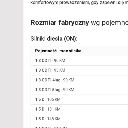
komfortowym prowadzeniem, gdy zapewni się m
Rozmiar fabryczny
wg pojemnoś
Silniki
diesla (ON)
:
Pojemność i moc silnika
1.3 CDTI
·
90 KM
1.3 CDTI
·
95 KM
1.3 CDTI 4lug
·
90 KM
1.3 CDTI 5lug
·
90 KM
1.5 D
·
105 KM
1.5 D
·
131 KM
1.5 D
·
145 KM