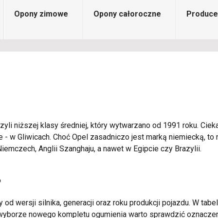
Opony zimowe
Opony całoroczne
Produce
li niższej klasy średniej, który wytwarzano od 1991 roku. Cie
 - w Gliwicach. Choć Opel zasadniczo jest marką niemiecką, to 
Niemczech, Anglii Szanghaju, a nawet w Egipcie czy Brazylii.
?
 od wersji silnika, generacji oraz roku produkcji pojazdu. W tab
zy wyborze nowego kompletu ogumienia warto sprawdzić oznacz