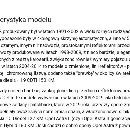
terystyka modelu
a F, produkowany był w latach 1991-2002 w wielu różnych rodzaja
 wyposażone były w 4-biegową skrzynię automatyczną, a inne w 5
czarnym, innym niż nadwozia, prostokątnymi reflektorami przedn
, to wozy produkowane w latach 1998-2009, z nieco bardziej eleg
onych z resztą karoserii, zwiększono również wymiary pojazdu, 
 w latach 2004-2014 to modele o zmienionej linii reflektorów - 
ę i chromowaną listwę, dodano także "brewkę" w okolicy świateł
a diesla - 1.9 CDTI 150 KM.
azdy o nieco bardziej zaokrąglonej linii przednich reflektorów or
 Delta. Te modele wytwarzano w latach 2009-2019 jako hatchba
iowe sedany i hatchbacki, które w 2019 roku przeszły spore zmi
 spełniały ówczesnych norm emisji spalin, a włączono nowe silni
a 1.5 Diesel 122 KM. Opel Astra L (czyli Opel Astra II generacj
lug-in Hybrid 180 KM. Jeśli chodzi o dobre opony Opel Astra z p