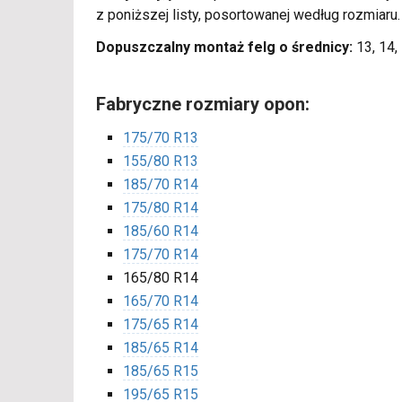
z poniższej listy, posortowanej według rozmiaru
Dopuszczalny montaż felg o średnicy:
13, 14, 
Fabryczne rozmiary opon:
175/70 R13
155/80 R13
185/70 R14
175/80 R14
185/60 R14
175/70 R14
165/80 R14
165/70 R14
175/65 R14
185/65 R14
185/65 R15
195/65 R15