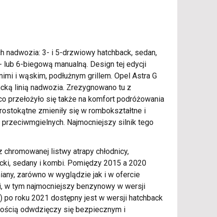
ch nadwozia: 3- i 5-drzwiowy hatchback, sedan,
- lub 6-biegową manualną. Design tej edycji
imi i wąskim, podłużnym grillem. Opel Astra G
ancką linią nadwozia. Zrezygnowano tu z
co przełożyło się także na komfort podróżowania
prostokątne zmieniły się w rombokształtne i
 przeciwmgielnych. Najmocniejszy silnik tego
az chromowanej listwy atrapy chłodnicy,
cki, sedany i kombi. Pomiędzy 2015 a 2020
any, zarówno w wyglądzie jak i w ofercie
ki, w tym najmocniejszy benzynowy w wersji
a) po roku 2021 dostępny jest w wersji hatchback
ewnością odwdzięczy się bezpiecznym i