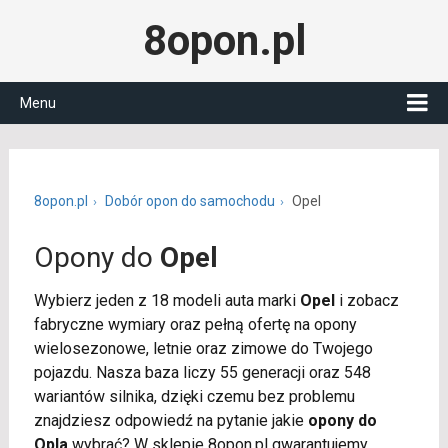
8opon.pl
Menu
8opon.pl
Dobór opon do samochodu
Opel
Opony do
Opel
Wybierz jeden z 18 modeli auta marki
Opel
i zobacz
fabryczne wymiary oraz pełną ofertę na opony
wielosezonowe, letnie oraz zimowe do Twojego
pojazdu. Nasza baza liczy 55 generacji oraz 548
wariantów silnika, dzięki czemu bez problemu
znajdziesz odpowiedź na pytanie jakie
opony do
Opla
wybrać? W sklepie 8opon.pl gwarantujemy