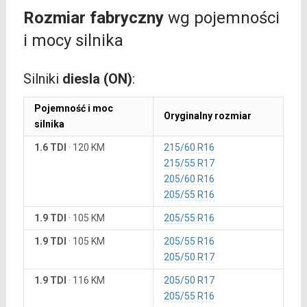
Rozmiar fabryczny
wg pojemności
i mocy silnika
Silniki
diesla (ON)
:
Pojemność i moc
Oryginalny rozmiar
silnika
1.6 TDI
·
120 KM
215/60 R16
215/55 R17
205/60 R16
205/55 R16
1.9 TDI
·
105 KM
205/55 R16
1.9 TDI
·
105 KM
205/55 R16
205/50 R17
1.9 TDI
·
116 KM
205/50 R17
205/55 R16