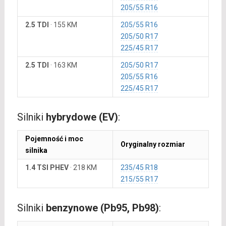
205/55 R16
2.5 TDI
·
155 KM
205/55 R16
205/50 R17
225/45 R17
2.5 TDI
·
163 KM
205/50 R17
205/55 R16
225/45 R17
Silniki
hybrydowe (EV)
:
Pojemność i moc
Oryginalny rozmiar
silnika
1.4 TSI PHEV
·
218 KM
235/45 R18
215/55 R17
Silniki
benzynowe (Pb95, Pb98)
: