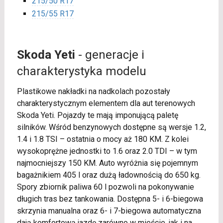
215/50 R17
215/55 R17
Skoda Yeti
- generacje i
charakterystyka modelu
Plastikowe nakładki na nadkolach pozostały
charakterystycznym elementem dla aut terenowych
Skoda Yeti. Pojazdy te mają imponującą paletę
silników. Wśród benzynowych dostępne są wersje 1.2,
1.4 i 1.8 TSI – ostatnia o mocy aż 180 KM. Z kolei
wysokoprężne jednostki to 1.6 oraz 2.0 TDI – w tym
najmocniejszy 150 KM. Auto wyróżnia się pojemnym
bagażnikiem 405 l oraz dużą ładownością do 650 kg.
Spory zbiornik paliwa 60 l pozwoli na pokonywanie
długich tras bez tankowania. Dostępna 5- i 6-biegowa
skrzynia manualna oraz 6- i 7-biegowa automatyczna
dają komfortową jazdę zarówno w mieście, jak i na