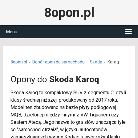
8opon.pl
Menu
8opon.pl
Dobór opon do samochodu
Skoda
Karoq
Opony do
Skoda Karoq
Skoda Karoq to kompaktowy SUV z segmentu C, czyli
klasy średniej niższej, produkowany od 2017 roku.
Model ten zbudowano na bazie płyty podłogowej
MQB, dzielonej między innymi z VW Tiguanem czy
Seatem Atecą. Jego nazwa to gra słów znacząca tyle
co "samochód strzała", w języku autochtonów
zamieszkujących wyspę Kodiaq u wybrzeży Alaski.