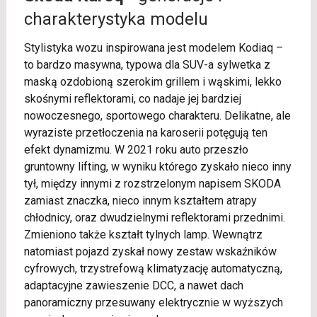
charakterystyka modelu
Stylistyka wozu inspirowana jest modelem Kodiaq –
to bardzo masywna, typowa dla SUV-a sylwetka z
maską ozdobioną szerokim grillem i wąskimi, lekko
skośnymi reflektorami, co nadaje jej bardziej
nowoczesnego, sportowego charakteru. Delikatne, ale
wyraziste przetłoczenia na karoserii potęgują ten
efekt dynamizmu. W 2021 roku auto przeszło
gruntowny lifting, w wyniku którego zyskało nieco inny
tył, między innymi z rozstrzelonym napisem SKODA
zamiast znaczka, nieco innym kształtem atrapy
chłodnicy, oraz dwudzielnymi reflektorami przednimi.
Zmieniono także kształt tylnych lamp. Wewnątrz
natomiast pojazd zyskał nowy zestaw wskaźników
cyfrowych, trzystrefową klimatyzację automatyczną,
adaptacyjne zawieszenie DCC, a nawet dach
panoramiczny przesuwany elektrycznie w wyższych