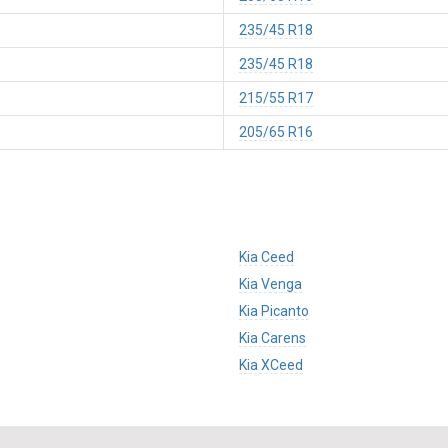
235/45 R18
235/45 R18
215/55 R17
205/65 R16
Kia Ceed
Kia Venga
Kia Picanto
Kia Carens
Kia XCeed