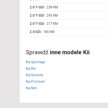
2.0 T-GDi
·
238 KM
2.0 T-GDi
·
245 KM
2.0 T-GDi
·
277 KM
2.4 GDi
·
180 KM
Sprawdź
inne modele Kii
Kia Sportage
Kia Rio
Kia Sorento
Kia ProCeed
Kia Niro