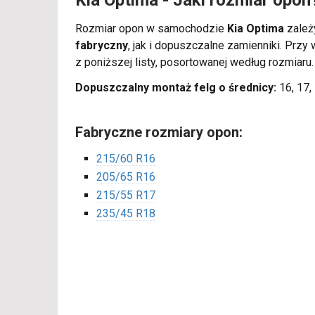
Kia Optima - Jaki rozmiar opon
Rozmiar opon w samochodzie
Kia Optima
zależy
fabryczny
, jak i dopuszczalne zamienniki. Pr
z poniższej listy, posortowanej według rozmiaru
Dopuszczalny montaż felg o średnicy:
16, 17, 
Fabryczne rozmiary opon:
215/60 R16
205/65 R16
215/55 R17
235/45 R18