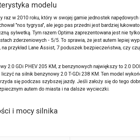
kterystyka modelu
y raz w 2010 roku, który w swojej gamie jednostek napędowych 
achował "nos tygrysa", ale jego pas przedni jest bardziej łukow
czną sylwetką. Tym razem Optima zaprezentowana jest nie tylko 
stach zderzeniowych - 5/5. To sprawia, że jest autem lepiej
ji, na przykład Lane Assist, 7 poduszek bezpieczeństwa, czy cz
owy 2.0 GDi PHEV 205 KM, z benzynowych największy to 2.0 DOH
a liczyć na silnik benzynowy 2.0 T-GDi 238 KM. Ten model wyko
rzyda się podczas szybszej jazdy. Jeśli założy się do tego dob
zpiecznym autem do miasta i na dalsze wycieczki.
ci i mocy silnika