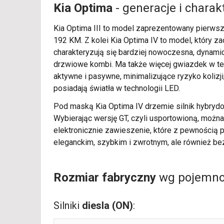
Kia Optima
- generacje i chara
Kia Optima III to model zaprezentowany pierwsz
192 KM. Z kolei Kia Optima IV to model, który z
charakteryzują się bardziej nowoczesna, dynami
drzwiowe kombi. Ma także więcej gwiazdek w te
aktywne i pasywne, minimalizujące ryzyko koliz
posiadają światła w technologii LED.
Pod maską Kia Optima IV drzemie silnik hybryd
Wybierając wersję GT, czyli usportowioną, możn
elektronicznie zawieszenie, które z pewnością p
eleganckim, szybkim i zwrotnym, ale również be
Rozmiar fabryczny
wg pojemnoś
Silniki
diesla (ON)
: