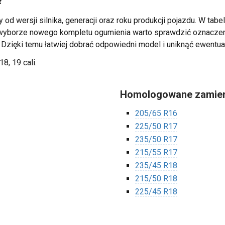
?
 od wersji silnika, generacji oraz roku produkcji pojazdu. W tab
zy wyborze nowego kompletu ogumienia warto sprawdzić oznacz
. Dzięki temu łatwiej dobrać odpowiedni model i uniknąć ewentua
18, 19 cali.
Homologowane zamien
205/65 R16
225/50 R17
235/50 R17
215/55 R17
235/45 R18
215/50 R18
225/45 R18