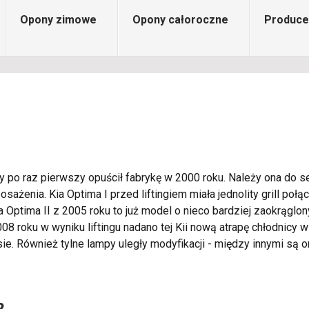
Opony zimowe
Opony całoroczne
Produce
 po raz pierwszy opuścił fabrykę w 2000 roku. Należy ona do seg
enia. Kia Optima I przed liftingiem miała jednolity grill połąc
Kia Optima II z 2005 roku to już model o nieco bardziej zaokrągl
8 roku w wyniku liftingu nadano tej Kii nową atrapę chłodnicy w
ie. Również tylne lampy uległy modyfikacji - między innymi są o