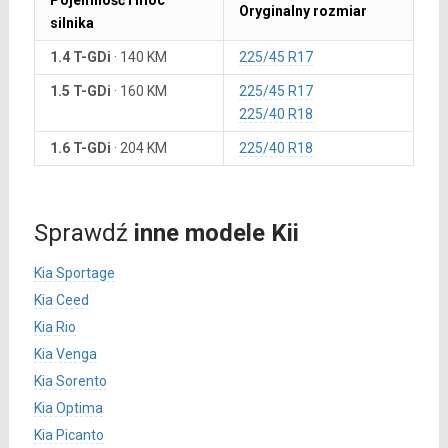
Pojemność i moc
Oryginalny rozmiar
silnika
1.4 T-GDi
·
140 KM
225/45 R17
1.5 T-GDi
·
160 KM
225/45 R17
225/40 R18
1.6 T-GDi
·
204 KM
225/40 R18
Sprawdź
inne modele Kii
Kia Sportage
Kia Ceed
Kia Rio
Kia Venga
Kia Sorento
Kia Optima
Kia Picanto