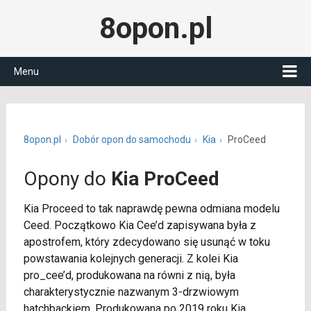
8opon.pl
Menu
8opon.pl
Dobór opon do samochodu
Kia
ProCeed
Opony do
Kia ProCeed
Kia Proceed to tak naprawdę pewna odmiana modelu
Ceed. Początkowo Kia Cee’d zapisywana była z
apostrofem, który zdecydowano się usunąć w toku
powstawania kolejnych generacji. Z kolei Kia
pro_cee’d, produkowana na równi z nią, była
charakterystycznie nazwanym 3-drzwiowym
hatchbackiem. Produkowana po 2019 roku Kia