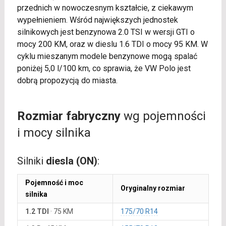
przednich w nowoczesnym kształcie, z ciekawym
wypełnieniem. Wśród największych jednostek
silnikowych jest benzynowa 2.0 TSI w wersji GTI o
mocy 200 KM, oraz w dieslu 1.6 TDI o mocy 95 KM. W
cyklu mieszanym modele benzynowe mogą spalać
poniżej 5,0 l/100 km, co sprawia, że VW Polo jest
dobrą propozycją do miasta.
Rozmiar fabryczny
wg pojemności
i mocy silnika
Silniki
diesla (ON)
:
Pojemność i moc
Oryginalny rozmiar
silnika
1.2 TDI
·
75 KM
175/70 R14