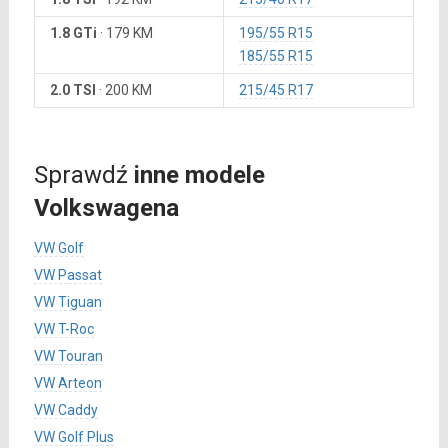
1.8 GTi
·
179 KM
195/55 R15
185/55 R15
2.0 TSI
·
200 KM
215/45 R17
Sprawdź
inne modele
Volkswagena
VW Golf
VW Passat
VW Tiguan
VW T-Roc
VW Touran
VW Arteon
VW Caddy
VW Golf Plus