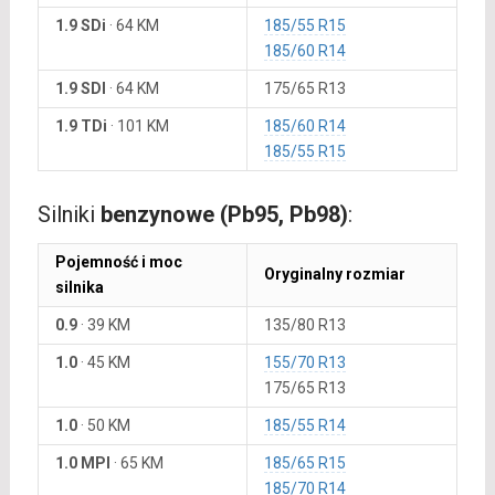
1.9 SDi
·
64 KM
185/55 R15
185/60 R14
1.9 SDI
·
64 KM
175/65 R13
1.9 TDi
·
101 KM
185/60 R14
185/55 R15
Silniki
benzynowe (Pb95, Pb98)
:
Pojemność i moc
Oryginalny rozmiar
silnika
0.9
·
39 KM
135/80 R13
1.0
·
45 KM
155/70 R13
175/65 R13
1.0
·
50 KM
185/55 R14
1.0 MPI
·
65 KM
185/65 R15
185/70 R14