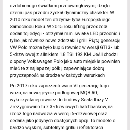
ozdobionego światłami przeciwmgłowymi, dzięki
czemu pas przedni zyskał dynamiczny charakter. W
2010 roku model ten otrzymał tytuł Europejskiego
Samochodu Roku. W 2015 roku lifting przeszedł
sedan tej edycji - otrzymał m.in. światła LED przednie i
tylne, jak również nowe zderzaki i grill. Piątą generację
VW Polo można było kupić również w wersji GTi 3- lub
5-drzwiowej z silnikiem 1.8 TSI 192 KM. Jeśli chodzi
o opony Volkswagen Polo jako auto miejskie powinien
mieć te z najlepszej półki, zapewniające dobrą
przyczepność na drodze w każdych warunkach.
Po 2017 roku zaprezentowano VI generację tego
wozu, na nowej płycie podłogowej MQB A0,
wykorzystanej również do budowy Seata Ibizy V.
Zrezygnowano tu z 3-drzwiowych hatchbacków, na
rzecz tego nadwozia w wersji 5-drzwiowej oraz
sedana jako jedynych dostępnych opcji. To modele o
bardzo wąskim, subtelnym grillu i reflektorach