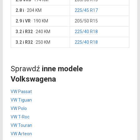
2.8 i
·
204 KM
225/45 R17
2.9 i VR
·
190 KM
205/50 R15
3.2 i R32
·
240 KM
225/40 R18
3.2 i R32
·
250 KM
225/40 R18
Sprawdź
inne modele
Volkswagena
VW Passat
VW Tiguan
VW Polo
VW T-Roc
VW Touran
VW Arteon