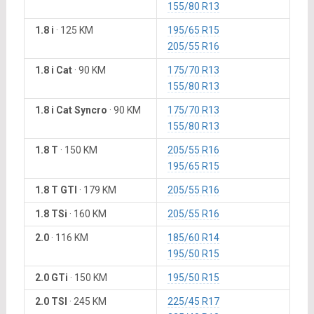
155/80 R13
1.8 i
·
125 KM
195/65 R15
205/55 R16
1.8 i Cat
·
90 KM
175/70 R13
155/80 R13
1.8 i Cat Syncro
·
90 KM
175/70 R13
155/80 R13
1.8 T
·
150 KM
205/55 R16
195/65 R15
1.8 T GTI
·
179 KM
205/55 R16
1.8 TSi
·
160 KM
205/55 R16
2.0
·
116 KM
185/60 R14
195/50 R15
2.0 GTi
·
150 KM
195/50 R15
2.0 TSI
·
245 KM
225/45 R17