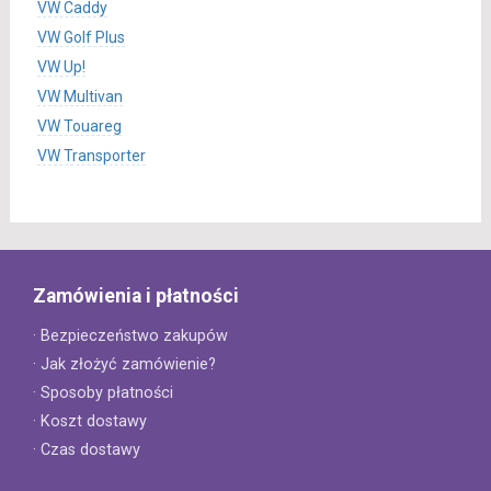
VW Caddy
VW Golf Plus
VW Up!
VW Multivan
VW Touareg
VW Transporter
Zamówienia i płatności
· Bezpieczeństwo zakupów
· Jak złożyć zamówienie?
· Sposoby płatności
· Koszt dostawy
· Czas dostawy