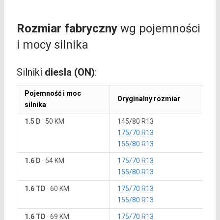
Rozmiar fabryczny
wg pojemności
i mocy silnika
Silniki
diesla (ON)
:
Pojemność i moc
Oryginalny rozmiar
silnika
1.5 D
·
50 KM
145/80 R13
175/70 R13
155/80 R13
1.6 D
·
54 KM
175/70 R13
155/80 R13
1.6 TD
·
60 KM
175/70 R13
155/80 R13
1.6 TD
·
69 KM
175/70 R13