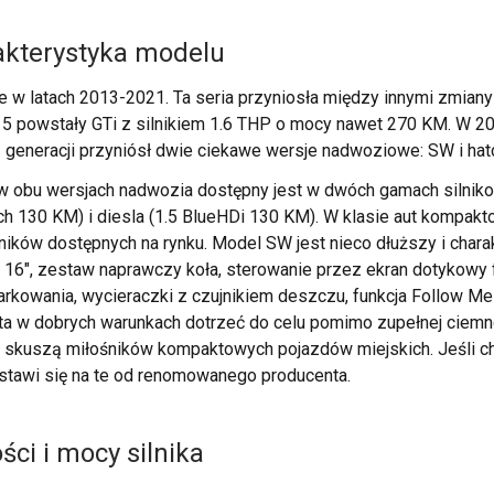
rakterystyka modelu
e w latach 2013-2021. Ta seria przyniosła między innymi zmiany
 powstały GTi z silnikiem 1.6 THP o mocy nawet 270 KM. W 2014
generacji przyniósł dwie ciekawe wersje nadwoziowe: SW i hatc
w obu wersjach nadwozia dostępny jest w dwóch gamach silniko
h 130 KM) i diesla (1.5 BlueHDi 130 KM). W klasie aut kompakt
ków dostępnych na rynku. Model SW jest nieco dłuższy i chara
 16", zestaw naprawczy koła, sterowanie przez ekran dotykowy 
 parkowania, wycieraczki z czujnikiem deszczu, funkcja Follow 
uta w dobrych warunkach dotrzeć do celu pomimo zupełnej ciemn
 skuszą miłośników kompaktowych pojazdów miejskich. Jeśli c
stawi się na te od renomowanego producenta.
ci i mocy silnika