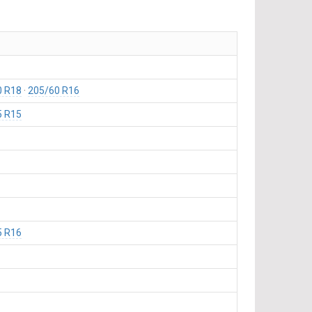
0 R18
205/60 R16
5 R15
5 R16