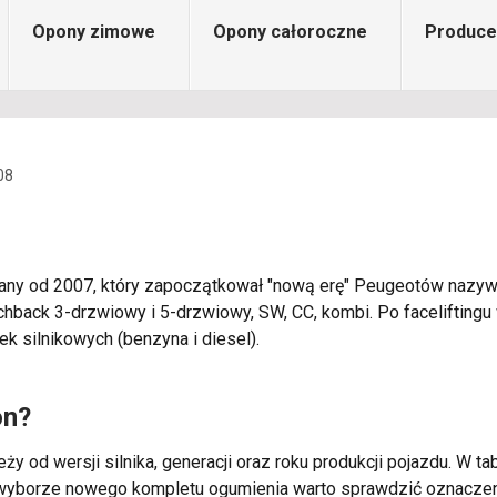
Opony zimowe
Opony całoroczne
Produce
08
any od 2007, który zapoczątkował "nową erę" Peugeotów nazyw
chback 3-drzwiowy i 5-drzwiowy, SW, CC, kombi. Po faceliftingu
k silnikowych (benzyna i diesel).
on?
ży od wersji silnika, generacji oraz roku produkcji pojazdu. W t
zy wyborze nowego kompletu ogumienia warto sprawdzić oznacz