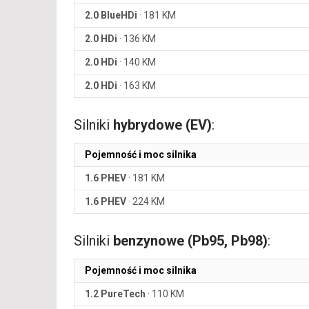
2.0 BlueHDi
·
181 KM
2.0 HDi
·
136 KM
2.0 HDi
·
140 KM
2.0 HDi
·
163 KM
Silniki
hybrydowe (EV)
:
Pojemność i moc silnika
1.6 PHEV
·
181 KM
1.6 PHEV
·
224 KM
Silniki
benzynowe (Pb95, Pb98)
:
Pojemność i moc silnika
1.2 PureTech
·
110 KM